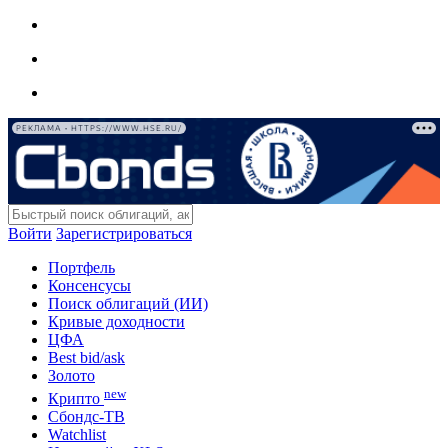
РЕКЛАМА • HTTPS://WWW.HSE.RU/
Войти
Зарегистрироваться
Портфель
Консенсусы
Поиск облигаций (ИИ)
Кривые доходности
ЦФА
Best bid/ask
Золото
new
Крипто
Сбондс-ТВ
Watchlist