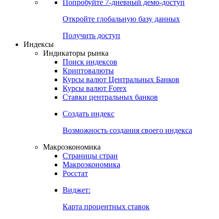
Попробуйте
7-дневный
демо-доступ
Откройте глобальную базу данных
Получить доступ
Индексы
Индикаторы рынка
Поиск индексов
Криптовалюты
Курсы валют Центральных Банков
Курсы валют Forex
Ставки центральных банков
Создать индекс
Возможность создания своего индекса
Макроэкономика
Страницы стран
Макроэкономика
Росстат
Виджет:
Карта процентных ставок