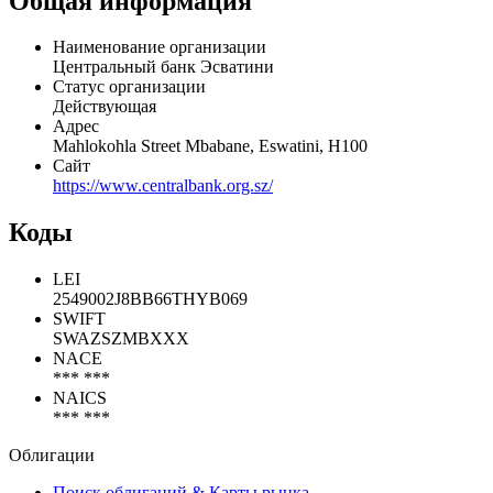
Общая информация
Наименование организации
Центральный банк Эсватини
Статус организации
Действующая
Адрес
Mahlokohla Street Mbabane, Eswatini, H100
Сайт
https://www.centralbank.org.sz/
Коды
LEI
2549002J8BB66THYB069
SWIFT
SWAZSZMBXXX
NACE
*** ***
NAICS
*** ***
Облигации
Поиск облигаций & Карты рынка