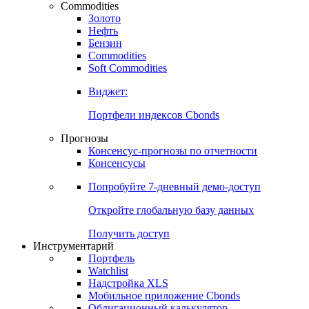
Commodities
Золото
Нефть
Бензин
Commodities
Soft Commodities
Виджет:
Портфели индексов Cbonds
Прогнозы
Консенсус-прогнозы по отчетности
Консенсусы
Попробуйте
7-дневный
демо-доступ
Откройте глобальную базу данных
Получить доступ
Инструментарий
Портфель
Watchlist
Надстройка XLS
Мобильное приложение Cbonds
Облигационный калькулятор