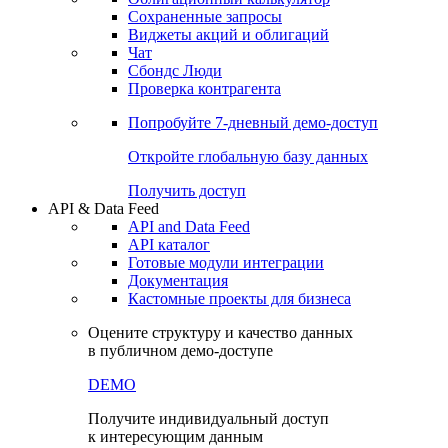
Сохраненные запросы
Виджеты акций и облигаций
Чат
Сбондс Люди
Проверка контрагента
Попробуйте
7-дневный
демо-доступ
Откройте глобальную базу данных
Получить доступ
API & Data Feed
API and Data Feed
API каталог
Готовые модули интеграции
Документация
Кастомные проекты для бизнеса
Оцените структуру и качество данных
в публичном демо-доступе
DEMO
Получите индивидуальный доступ
к интересующим данным