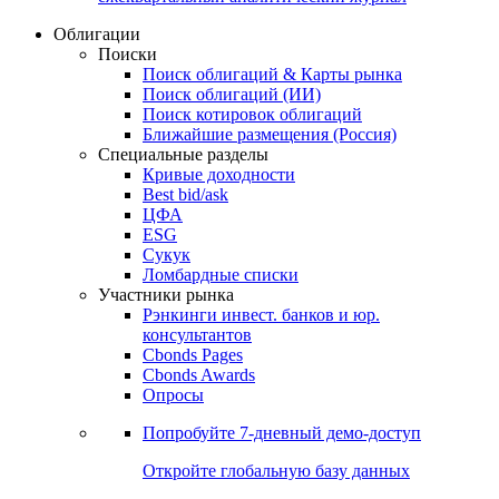
Облигации
Поиски
Поиск облигаций & Карты рынка
Поиск облигаций (ИИ)
Поиск котировок облигаций
Ближайшие размещения (Россия)
Специальные разделы
Кривые доходности
Best bid/ask
ЦФА
ESG
Сукук
Ломбардные списки
Участники рынка
Рэнкинги инвест. банков и юр.
консультантов
Cbonds Pages
Cbonds Awards
Опросы
Попробуйте
7-дневный
демо-доступ
Откройте глобальную базу данных