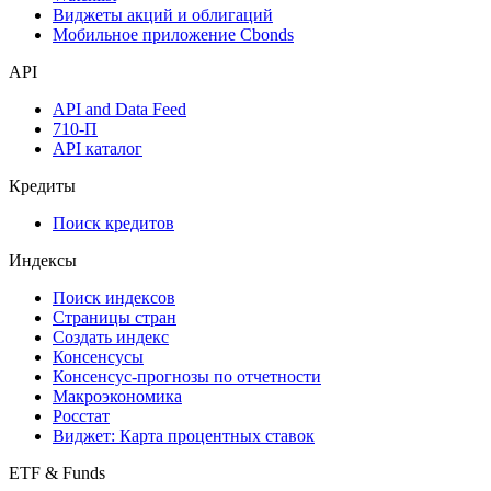
Инструментарий
Надстройка Excel
Watchlist
Виджеты акций и облигаций
Мобильное приложение Cbonds
API
API and Data Feed
710-П
API каталог
Кредиты
Поиск кредитов
Индексы
Поиск индексов
Страницы стран
Создать индекс
Консенсусы
Консенсус-прогнозы по отчетности
Макроэкономика