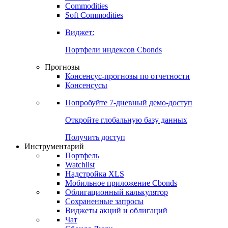
Commodities
Золото
Нефть
Бензин
Commodities
Soft Commodities
Виджет:
Портфели индексов Cbonds
Прогнозы
Консенсус-прогнозы по отчетности
Консенсусы
Попробуйте
7-дневный
демо-доступ
Откройте глобальную базу данных
Получить доступ
Инструментарий
Портфель
Watchlist
Надстройка XLS
Мобильное приложение Cbonds
Облигационный калькулятор