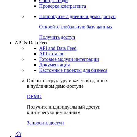
Сохраненные запросы
Виджеты акций и облигаций
Чат
Сбондс Люди
Проверка контрагента
Попробуйте
7-дневный
демо-доступ
Откройте глобальную базу данных
Получить доступ
API & Data Feed
API and Data Feed
API каталог
Готовые модули интеграции
Документация
Кастомные проекты для бизнеса
Оцените структуру и качество данных
в публичном демо-доступе
DEMO
Получите индивидуальный доступ
к интересующим данным