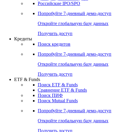
Получить доступ
Акции
Поиск акций
Дивидендный календарь
Российские IPO/SPO
Попробуйте
7-дневный
демо-доступ
Откройте глобальную базу данных
Получить доступ
Кредиты
Поиск кредитов
Попробуйте
7-дневный
демо-доступ
Откройте глобальную базу данных
Получить доступ
ETF & Funds
Поиск ETF & Funds
Сравнение ETF & Funds
Поиск ПИФ
Поиск Mutual Funds
Попробуйте
7-дневный
демо-доступ