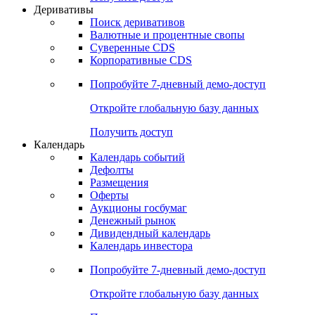
Откройте глобальную базу данных
Получить доступ
Деривативы
Поиск деривативов
Валютные и процентные свопы
Суверенные CDS
Корпоративные CDS
Попробуйте
7-дневный
демо-доступ
Откройте глобальную базу данных
Получить доступ
Календарь
Календарь событий
Дефолты
Размещения
Оферты
Аукционы госбумаг
Денежный рынок
Дивидендный календарь
Календарь инвестора