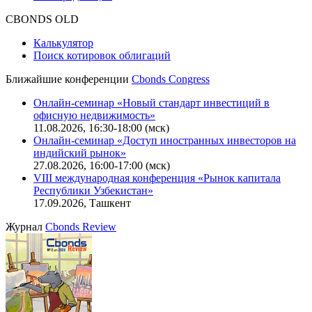
Оферта для физических лиц
|
Скачать в pdf
Оферта для юридических лиц
|
Скачать в pdf
Политика обработки персональных данных (pdf)
IT-аккредитация
CBONDS OLD
Калькулятор
Поиск котировок облигаций
Ближайшие конференции
Cbonds Congress
Онлайн-семинар «Новый стандарт инвестиций в
офисную недвижимость»
11.08.2026, 16:30-18:00 (мск)
Онлайн-семинар «Доступ иностранных инвесторов на
индийский рынок»
27.08.2026, 16:00-17:00 (мск)
VIII международная конференция «Рынок капитала
Республики Узбекистан»
17.09.2026, Ташкент
Журнал
Cbonds Review