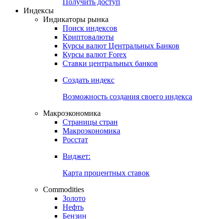
Попробуйте
7-дневный
демо-доступ
Откройте глобальную базу данных
Получить доступ
Индексы
Индикаторы рынка
Поиск индексов
Криптовалюты
Курсы валют Центральных Банков
Курсы валют Forex
Ставки центральных банков
Создать индекс
Возможность создания своего индекса
Макроэкономика
Страницы стран
Макроэкономика
Росстат
Виджет:
Карта процентных ставок