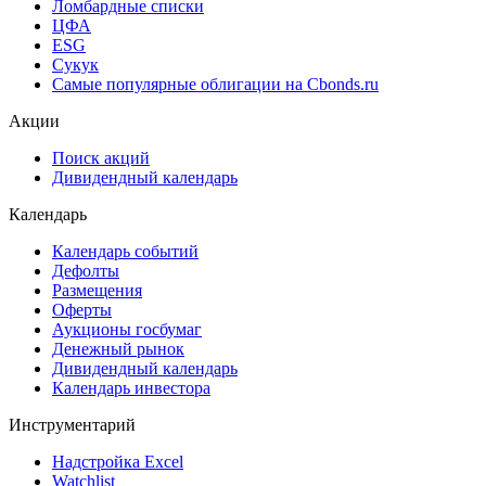
Cbonds Valuation
Рэнкинги инвест. банков и юр. консультантов
Cbonds Awards
Cbonds Pages
Ломбардные списки
ЦФА
ESG
Сукук
Самые популярные облигации на Cbonds.ru
Акции
Поиск акций
Дивидендный календарь
Календарь
Календарь событий
Дефолты
Размещения
Оферты
Аукционы госбумаг
Денежный рынок
Дивидендный календарь
Календарь инвестора