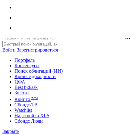
РЕКЛАМА • HTTPS://WWW.HSE.RU/
Войти
Зарегистрироваться
Портфель
Консенсусы
Поиск облигаций (ИИ)
Кривые доходности
ЦФА
Best bid/ask
Золото
new
Крипто
Сбондс-ТВ
Watchlist