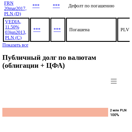
Объем,
Эмиссия
Дата
Статус
млн
VEDIA,
FRN
***
***
Дефолт по погашению
20mar2017,
PLN (D)
VEDIA,
11.50%
***
***
Погашена
PLVE
03jun2013,
PLN (C)
Показать все
Публичный долг по валютам
(облигации + ЦФА)
2 млн PLN
2 млн PLN