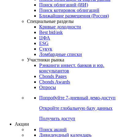
Облигации
Поиски
Поиск облигаций & Карты рынка
Поиск облигаций (ИИ)
Поиск котировок облигаций
Ближайшие размещения (Россия)
Специальные разделы
Кривые доходности
Best bid/ask
ЦФА
ESG
Сукук
Ломбардные списки
Участники рынка
Рэнкинги инвест. банков и юр.
консультантов
Cbonds Pages
Cbonds Awards
Опросы
Попробуйте
7-дневный
демо-доступ
Откройте глобальную базу данных