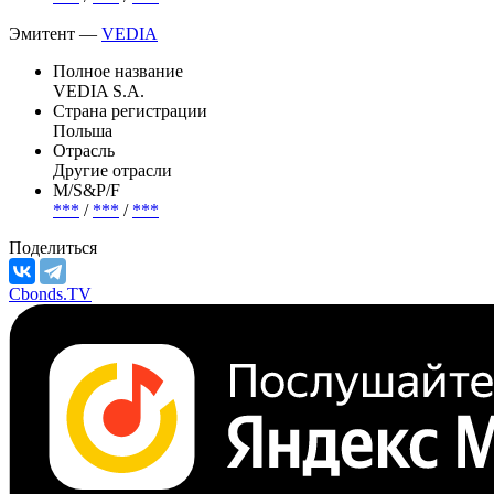
Эмитент —
VEDIA
Полное название
VEDIA S.A.
Страна регистрации
Польша
Отрасль
Другие отрасли
М/S&P/F
***
/
***
/
***
Поделиться
Cbonds.TV