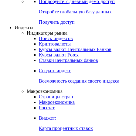
Попробуйте
7-дневный
демо-доступ
Откройте глобальную базу данных
Получить доступ
Индексы
Индикаторы рынка
Поиск индексов
Криптовалюты
Курсы валют Центральных Банков
Курсы валют Forex
Ставки центральных банков
Создать индекс
Возможность создания своего индекса
Макроэкономика
Страницы стран
Макроэкономика
Росстат
Виджет:
Карта процентных ставок