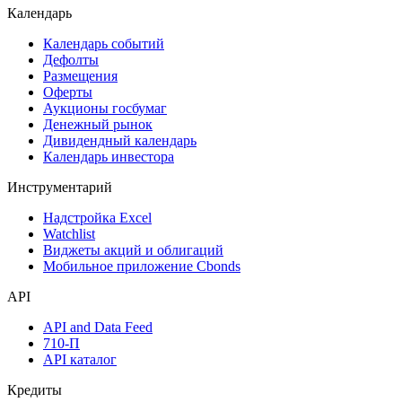
Календарь
Календарь событий
Дефолты
Размещения
Оферты
Аукционы госбумаг
Денежный рынок
Дивидендный календарь
Календарь инвестора
Инструментарий
Надстройка Excel
Watchlist
Виджеты акций и облигаций
Мобильное приложение Cbonds
API
API and Data Feed
710-П
API каталог
Кредиты