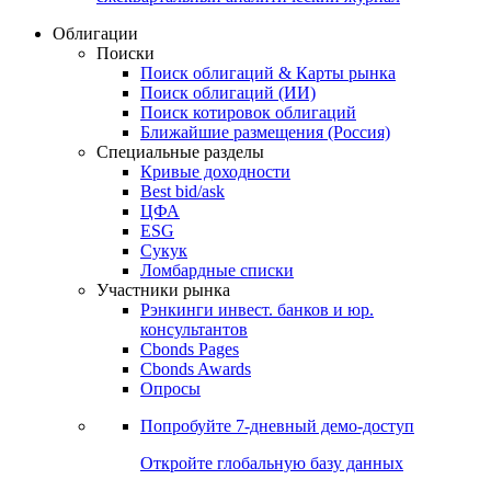
Облигации
Поиски
Поиск облигаций & Карты рынка
Поиск облигаций (ИИ)
Поиск котировок облигаций
Ближайшие размещения (Россия)
Специальные разделы
Кривые доходности
Best bid/ask
ЦФА
ESG
Сукук
Ломбардные списки
Участники рынка
Рэнкинги инвест. банков и юр.
консультантов
Cbonds Pages
Cbonds Awards
Опросы
Попробуйте
7-дневный
демо-доступ
Откройте глобальную базу данных