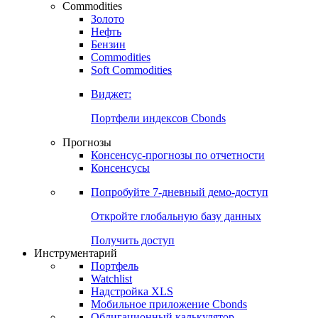
Commodities
Золото
Нефть
Бензин
Commodities
Soft Commodities
Виджет:
Портфели индексов Cbonds
Прогнозы
Консенсус-прогнозы по отчетности
Консенсусы
Попробуйте
7-дневный
демо-доступ
Откройте глобальную базу данных
Получить доступ
Инструментарий
Портфель
Watchlist
Надстройка XLS
Мобильное приложение Cbonds
Облигационный калькулятор