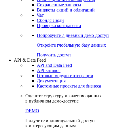
Сохраненные запросы
Виджеты акций и облигаций
Чат
Сбондс Люди
Проверка контрагента
Попробуйте
7-дневный
демо-доступ
Откройте глобальную базу данных
Получить доступ
API & Data Feed
API and Data Feed
API каталог
Готовые модули интеграции
Документация
Кастомные проекты для бизнеса
Оцените структуру и качество данных
в публичном демо-доступе
DEMO
Получите индивидуальный доступ
к интересующим данным