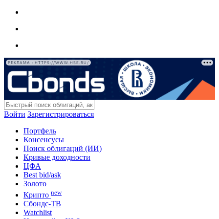
РЕКЛАМА • HTTPS://WWW.HSE.RU/
Войти
Зарегистрироваться
Портфель
Консенсусы
Поиск облигаций (ИИ)
Кривые доходности
ЦФА
Best bid/ask
Золото
new
Крипто
Сбондс-ТВ
Watchlist