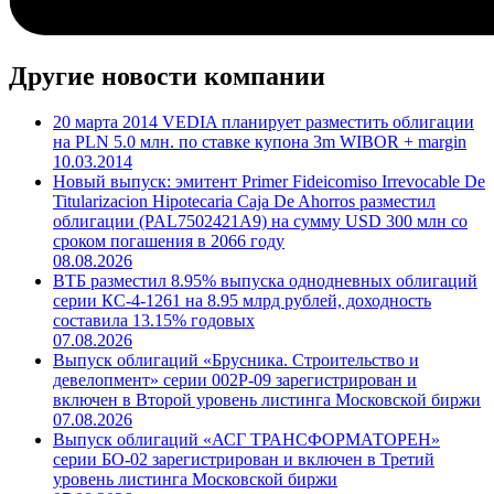
Другие новости компании
20 марта 2014 VEDIA планирует разместить облигации
на PLN 5.0 млн. по ставке купона 3m WIBOR + margin
10.03.2014
Новый выпуск: эмитент Primer Fideicomiso Irrevocable De
Titularizacion Hipotecaria Caja De Ahorros разместил
облигации (PAL7502421A9) на сумму USD 300 млн со
сроком погашения в 2066 году
08.08.2026
ВТБ разместил 8.95% выпуска однодневных облигаций
серии КС-4-1261 на 8.95 млрд рублей, доходность
составила 13.15% годовых
07.08.2026
Выпуск облигаций «Брусника. Строительство и
девелопмент» серии 002Р-09 зарегистрирован и
включен в Второй уровень листинга Московской биржи
07.08.2026
Выпуск облигаций «АСГ ТРАНСФОРМАТОРЕН»
серии БО-02 зарегистрирован и включен в Третий
уровень листинга Московской биржи