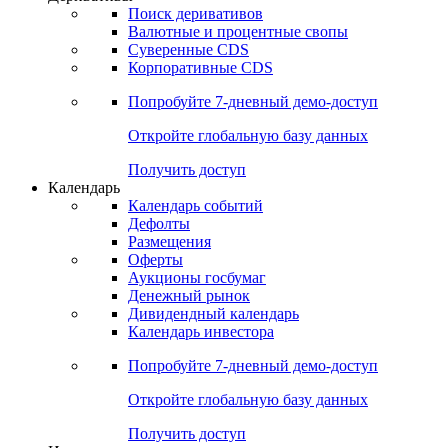
Откройте глобальную базу данных
Получить доступ
Деривативы
Поиск деривативов
Валютные и процентные свопы
Суверенные CDS
Корпоративные CDS
Попробуйте
7-дневный
демо-доступ
Откройте глобальную базу данных
Получить доступ
Календарь
Календарь событий
Дефолты
Размещения
Оферты
Аукционы госбумаг
Денежный рынок
Дивидендный календарь
Календарь инвестора
Попробуйте
7-дневный
демо-доступ