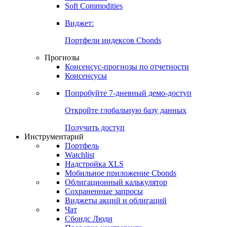
Золото
Нефть
Бензин
Commodities
Soft Commodities
Виджет:
Портфели индексов Cbonds
Прогнозы
Консенсус-прогнозы по отчетности
Консенсусы
Попробуйте
7-дневный
демо-доступ
Откройте глобальную базу данных
Получить доступ
Инструментарий
Портфель
Watchlist
Надстройка XLS
Мобильное приложение Cbonds
Облигационный калькулятор
Сохраненные запросы