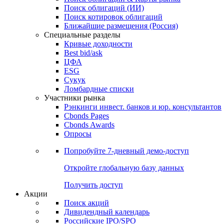
Облигации
Поиски
Поиск облигаций & Карты рынка
Поиск облигаций (ИИ)
Поиск котировок облигаций
Ближайшие размещения (Россия)
Специальные разделы
Кривые доходности
Best bid/ask
ЦФА
ESG
Сукук
Ломбардные списки
Участники рынка
Рэнкинги инвест. банков и юр. консультантов
Cbonds Pages
Cbonds Awards
Опросы
Попробуйте
7-дневный
демо-доступ
Откройте глобальную базу данных
Получить доступ