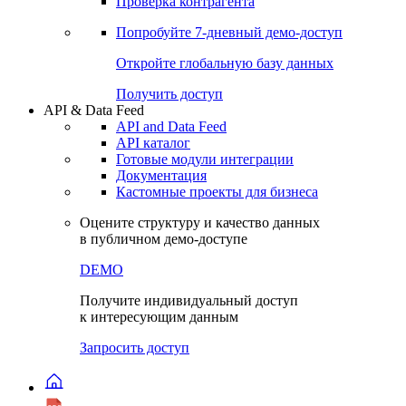
Виджеты акций и облигаций
Чат
Сбондс Люди
Проверка контрагента
Попробуйте
7-дневный
демо-доступ
Откройте глобальную базу данных
Получить доступ
API & Data Feed
API and Data Feed
API каталог
Готовые модули интеграции
Документация
Кастомные проекты для бизнеса
Оцените структуру и качество данных
в публичном демо-доступе
DEMO
Получите индивидуальный доступ
к интересующим данным
Запросить доступ