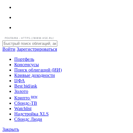
РЕКЛАМА • HTTPS://WWW.HSE.RU/
Войти
Зарегистрироваться
Портфель
Консенсусы
Поиск облигаций (ИИ)
Кривые доходности
ЦФА
Best bid/ask
Золото
new
Крипто
Сбондс-ТВ
Watchlist
Надстройка XLS