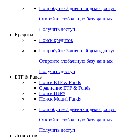
Акции
Поиск акций
Дивидендный календарь
Российские IPO/SPO
Попробуйте
7-дневный
демо-доступ
Откройте глобальную базу данных
Получить доступ
Кредиты
Поиск кредитов
Попробуйте
7-дневный
демо-доступ
Откройте глобальную базу данных
Получить доступ
ETF & Funds
Поиск ETF & Funds
Сравнение ETF & Funds
Поиск ПИФ
Поиск Mutual Funds
Попробуйте
7-дневный
демо-доступ