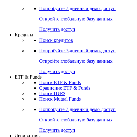
Акции
Поиск акций
Дивидендный календарь
Российские IPO/SPO
Попробуйте
7-дневный
демо-доступ
Откройте глобальную базу данных
Получить доступ
Кредиты
Поиск кредитов
Попробуйте
7-дневный
демо-доступ
Откройте глобальную базу данных
Получить доступ
ETF & Funds
Поиск ETF & Funds
Сравнение ETF & Funds
Поиск ПИФ
Поиск Mutual Funds
Попробуйте
7-дневный
демо-доступ