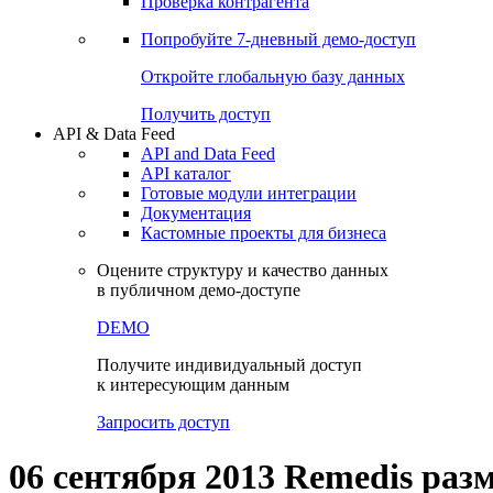
Виджеты акций и облигаций
Чат
Сбондс Люди
Проверка контрагента
Попробуйте
7-дневный
демо-доступ
Откройте глобальную базу данных
Получить доступ
API & Data Feed
API and Data Feed
API каталог
Готовые модули интеграции
Документация
Кастомные проекты для бизнеса
Оцените структуру и качество данных
в публичном демо-доступе
DEMO
Получите индивидуальный доступ
к интересующим данным
Запросить доступ