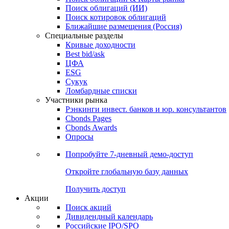
Облигации
Поиски
Поиск облигаций & Карты рынка
Поиск облигаций (ИИ)
Поиск котировок облигаций
Ближайшие размещения (Россия)
Специальные разделы
Кривые доходности
Best bid/ask
ЦФА
ESG
Сукук
Ломбардные списки
Участники рынка
Рэнкинги инвест. банков и юр. консультантов
Cbonds Pages
Cbonds Awards
Опросы
Попробуйте
7-дневный
демо-доступ
Откройте глобальную базу данных
Получить доступ