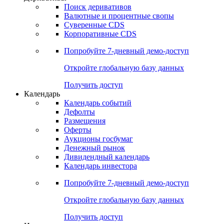
Откройте глобальную базу данных
Получить доступ
Деривативы
Поиск деривативов
Валютные и процентные свопы
Суверенные CDS
Корпоративные CDS
Попробуйте
7-дневный
демо-доступ
Откройте глобальную базу данных
Получить доступ
Календарь
Календарь событий
Дефолты
Размещения
Оферты
Аукционы госбумаг
Денежный рынок
Дивидендный календарь
Календарь инвестора
Попробуйте
7-дневный
демо-доступ