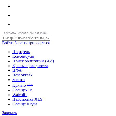
РЕКЛАМА • CBONDS-CONGRESS.RU
Войти
Зарегистрироваться
Портфель
Консенсусы
Поиск облигаций (ИИ)
Кривые доходности
ЦФА
Best bid/ask
Золото
new
Крипто
Сбондс-ТВ
Watchlist
Надстройка XLS