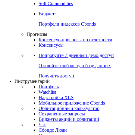
Золото
Нефть
Бензин
Commodities
Soft Commodities
Виджет:
Портфели индексов Cbonds
Прогнозы
Консенсус-прогнозы по отчетности
Консенсусы
Попробуйте
7-дневный
демо-доступ
Откройте глобальную базу данных
Получить доступ
Инструментарий
Портфель
Watchlist
Надстройка XLS
Мобильное приложение Cbonds
Облигационный калькулятор
Сохраненные запросы