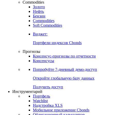
Commodities
Золото
Нефть
Бензин
Commodities
Soft Commodities
Виджет:
Портфели индексов Cbonds
Прогнозы
Консенсус-прогнозы по отчетности
Консенсусы
Попробуйте
7-дневный
демо-доступ
Откройте глобальную базу данных
Получить доступ
Инструментарий
Портфель
Watchlist
Надстройка XLS
Мобильное приложение Cbonds
Облигационный калькулятор