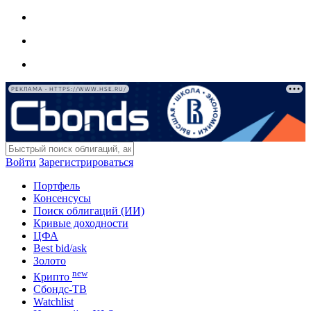
РЕКЛАМА • HTTPS://WWW.HSE.RU/
Войти
Зарегистрироваться
Портфель
Консенсусы
Поиск облигаций (ИИ)
Кривые доходности
ЦФА
Best bid/ask
Золото
new
Крипто
Сбондс-ТВ
Watchlist