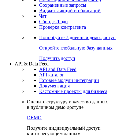
Сохраненные запросы
Виджеты акций и облигаций
Чат
Сбондс Люди
Проверка контрагента
Попробуйте
7-дневный
демо-доступ
Откройте глобальную базу данных
Получить доступ
API & Data Feed
API and Data Feed
API каталог
Готовые модули интеграции
Документация
Кастомные проекты для бизнеса
Оцените структуру и качество данных
в публичном демо-доступе
DEMO
Получите индивидуальный доступ
к интересующим данным