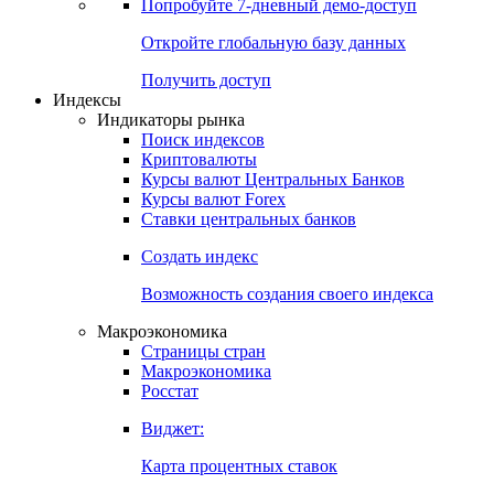
Попробуйте
7-дневный
демо-доступ
Откройте глобальную базу данных
Получить доступ
Индексы
Индикаторы рынка
Поиск индексов
Криптовалюты
Курсы валют Центральных Банков
Курсы валют Forex
Ставки центральных банков
Создать индекс
Возможность создания своего индекса
Макроэкономика
Страницы стран
Макроэкономика
Росстат
Виджет:
Карта процентных ставок