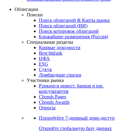
Облигации
Поиски
Поиск облигаций & Карты рынка
Поиск облигаций (ИИ)
Поиск котировок облигаций
Ближайшие размещения (Россия)
Специальные разделы
Кривые доходности
Best bid/ask
ЦФА
ESG
Сукук
Ломбардные списки
Участники рынка
Рэнкинги инвест. банков и юр.
консультантов
Cbonds Pages
Cbonds Awards
Опросы
Попробуйте
7-дневный
демо-доступ
Откройте глобальную базу данных