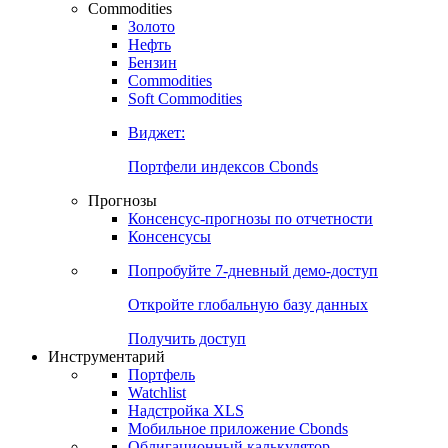
Commodities
Золото
Нефть
Бензин
Commodities
Soft Commodities
Виджет:
Портфели индексов Cbonds
Прогнозы
Консенсус-прогнозы по отчетности
Консенсусы
Попробуйте
7-дневный
демо-доступ
Откройте глобальную базу данных
Получить доступ
Инструментарий
Портфель
Watchlist
Надстройка XLS
Мобильное приложение Cbonds
Облигационный калькулятор