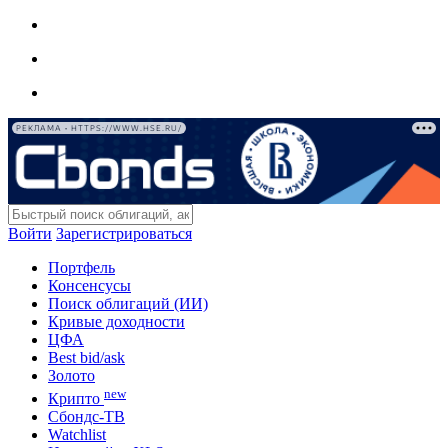
РЕКЛАМА • HTTPS://WWW.HSE.RU/
Войти
Зарегистрироваться
Портфель
Консенсусы
Поиск облигаций (ИИ)
Кривые доходности
ЦФА
Best bid/ask
Золото
new
Крипто
Сбондс-ТВ
Watchlist