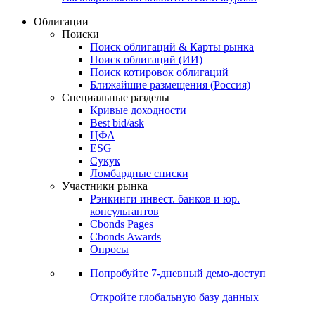
Облигации
Поиски
Поиск облигаций & Карты рынка
Поиск облигаций (ИИ)
Поиск котировок облигаций
Ближайшие размещения (Россия)
Специальные разделы
Кривые доходности
Best bid/ask
ЦФА
ESG
Сукук
Ломбардные списки
Участники рынка
Рэнкинги инвест. банков и юр.
консультантов
Cbonds Pages
Cbonds Awards
Опросы
Попробуйте
7-дневный
демо-доступ
Откройте глобальную базу данных