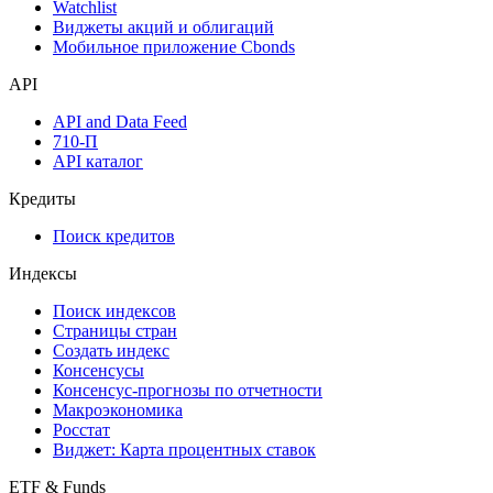
Watchlist
Виджеты акций и облигаций
Мобильное приложение Cbonds
API
API and Data Feed
710-П
API каталог
Кредиты
Поиск кредитов
Индексы
Поиск индексов
Страницы стран
Создать индекс
Консенсусы
Консенсус-прогнозы по отчетности
Макроэкономика
Росстат
Виджет: Карта процентных ставок
ETF & Funds