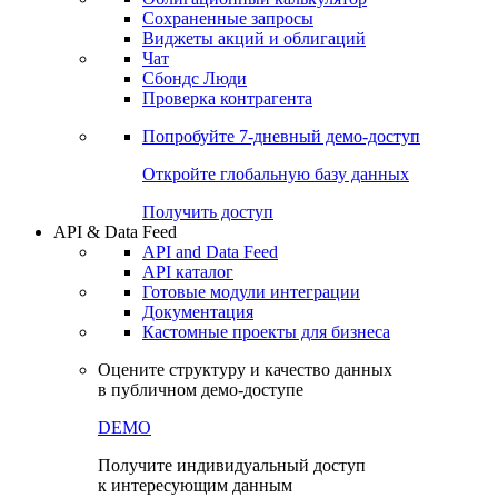
Сохраненные запросы
Виджеты акций и облигаций
Чат
Сбондс Люди
Проверка контрагента
Попробуйте
7-дневный
демо-доступ
Откройте глобальную базу данных
Получить доступ
API & Data Feed
API and Data Feed
API каталог
Готовые модули интеграции
Документация
Кастомные проекты для бизнеса
Оцените структуру и качество данных
в публичном демо-доступе
DEMO
Получите индивидуальный доступ
к интересующим данным