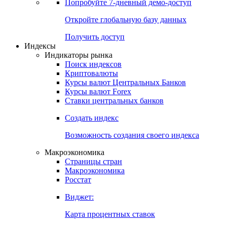
Попробуйте
7-дневный
демо-доступ
Откройте глобальную базу данных
Получить доступ
Индексы
Индикаторы рынка
Поиск индексов
Криптовалюты
Курсы валют Центральных Банков
Курсы валют Forex
Ставки центральных банков
Создать индекс
Возможность создания своего индекса
Макроэкономика
Страницы стран
Макроэкономика
Росстат
Виджет:
Карта процентных ставок