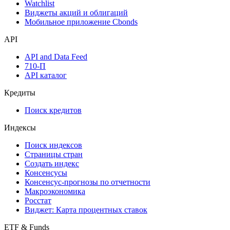
Watchlist
Виджеты акций и облигаций
Мобильное приложение Cbonds
API
API and Data Feed
710-П
API каталог
Кредиты
Поиск кредитов
Индексы
Поиск индексов
Страницы стран
Создать индекс
Консенсусы
Консенсус-прогнозы по отчетности
Макроэкономика
Росстат
Виджет: Карта процентных ставок
ETF & Funds