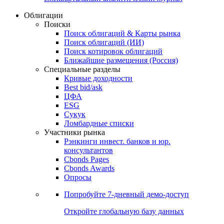
Облигации
Поиски
Поиск облигаций & Карты рынка
Поиск облигаций (ИИ)
Поиск котировок облигаций
Ближайшие размещения (Россия)
Специальные разделы
Кривые доходности
Best bid/ask
ЦФА
ESG
Сукук
Ломбардные списки
Участники рынка
Рэнкинги инвест. банков и юр.
консультантов
Cbonds Pages
Cbonds Awards
Опросы
Попробуйте
7-дневный
демо-доступ
Откройте глобальную базу данных