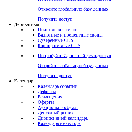
Откройте глобальную базу данных
Получить доступ
Деривативы
Поиск деривативов
Валютные и процентные свопы
Суверенные CDS
Корпоративные CDS
Попробуйте
7-дневный
демо-доступ
Откройте глобальную базу данных
Получить доступ
Календарь
Календарь событий
Дефолты
Размещения
Оферты
Аукционы госбумаг
Денежный рынок
Дивидендный календарь
Календарь инвестора