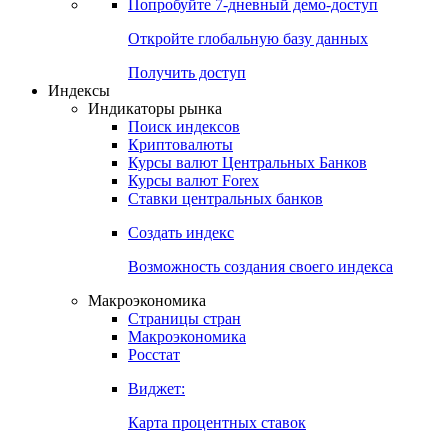
Попробуйте
7-дневный
демо-доступ
Откройте глобальную базу данных
Получить доступ
Индексы
Индикаторы рынка
Поиск индексов
Криптовалюты
Курсы валют Центральных Банков
Курсы валют Forex
Ставки центральных банков
Создать индекс
Возможность создания своего индекса
Макроэкономика
Страницы стран
Макроэкономика
Росстат
Виджет:
Карта процентных ставок