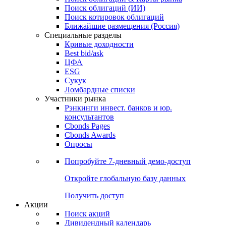
Облигации
Поиски
Поиск облигаций & Карты рынка
Поиск облигаций (ИИ)
Поиск котировок облигаций
Ближайшие размещения (Россия)
Специальные разделы
Кривые доходности
Best bid/ask
ЦФА
ESG
Сукук
Ломбардные списки
Участники рынка
Рэнкинги инвест. банков и юр.
консультантов
Cbonds Pages
Cbonds Awards
Опросы
Попробуйте
7-дневный
демо-доступ
Откройте глобальную базу данных