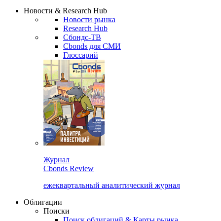
Надстройка XLS
Сбондс Люди
Закрыть
Новости & Research Hub
Новости рынка
Research Hub
Сбондс-ТВ
Cbonds для СМИ
Глоссарий
Журнал
Cbonds Review
ежеквартальный аналитический журнал