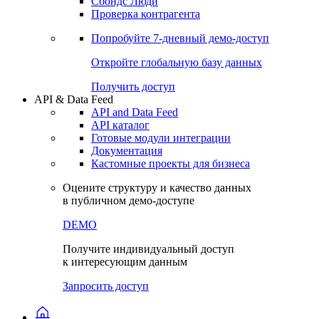
Сохраненные запросы
Виджеты акций и облигаций
Чат
Сбондс Люди
Проверка контрагента
Попробуйте
7-дневный
демо-доступ
Откройте глобальную базу данных
Получить доступ
API & Data Feed
API and Data Feed
API каталог
Готовые модули интеграции
Документация
Кастомные проекты для бизнеса
Оцените структуру и качество данных
в публичном демо-доступе
DEMO
Получите индивидуальный доступ
к интересующим данным