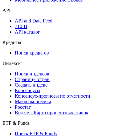
Надстройка Excel
Watchlist
Виджеты акций и облигаций
Мобильное приложение Cbonds
API
API and Data Feed
710-П
API каталог
Кредиты
Поиск кредитов
Индексы
Поиск индексов
Страницы стран
Создать индекс
Консенсусы
Консенсус-прогнозы по отчетности
Макроэкономика
Росстат
Виджет: Карта процентных ставок