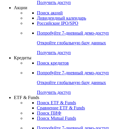
Получить доступ
Акции
Поиск акций
Дивидендный календарь
Российские IPO/SPO
Попробуйте
7-дневный
демо-доступ
Откройте глобальную базу данных
Получить доступ
Кредиты
Поиск кредитов
Попробуйте
7-дневный
демо-доступ
Откройте глобальную базу данных
Получить доступ
ETF & Funds
Поиск ETF & Funds
Сравнение ETF & Funds
Поиск ПИФ
Поиск Mutual Funds
Попробуйте
7-дневный
демо-доступ