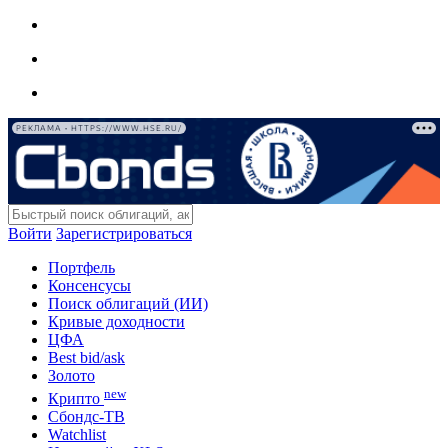
РЕКЛАМА • HTTPS://WWW.HSE.RU/
Войти
Зарегистрироваться
Портфель
Консенсусы
Поиск облигаций (ИИ)
Кривые доходности
ЦФА
Best bid/ask
Золото
new
Крипто
Сбондс-ТВ
Watchlist