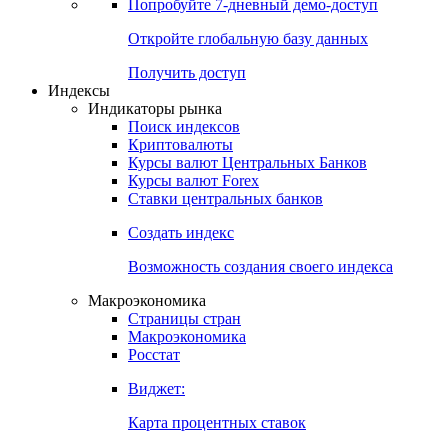
Попробуйте
7-дневный
демо-доступ
Откройте глобальную базу данных
Получить доступ
Индексы
Индикаторы рынка
Поиск индексов
Криптовалюты
Курсы валют Центральных Банков
Курсы валют Forex
Ставки центральных банков
Создать индекс
Возможность создания своего индекса
Макроэкономика
Страницы стран
Макроэкономика
Росстат
Виджет:
Карта процентных ставок