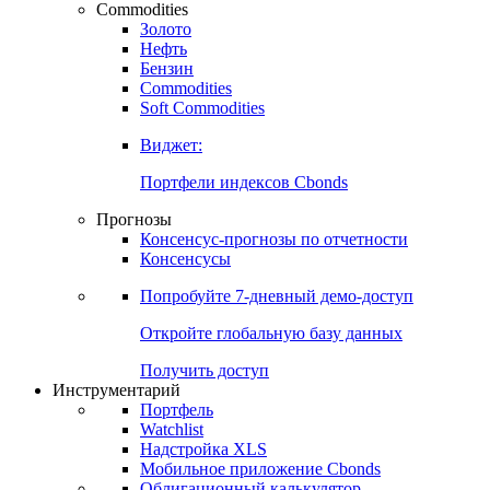
Commodities
Золото
Нефть
Бензин
Commodities
Soft Commodities
Виджет:
Портфели индексов Cbonds
Прогнозы
Консенсус-прогнозы по отчетности
Консенсусы
Попробуйте
7-дневный
демо-доступ
Откройте глобальную базу данных
Получить доступ
Инструментарий
Портфель
Watchlist
Надстройка XLS
Мобильное приложение Cbonds
Облигационный калькулятор