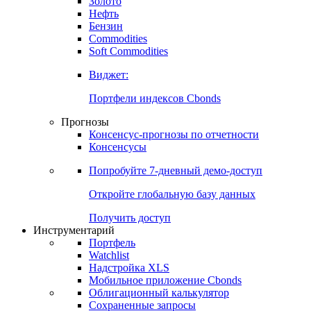
Золото
Нефть
Бензин
Commodities
Soft Commodities
Виджет:
Портфели индексов Cbonds
Прогнозы
Консенсус-прогнозы по отчетности
Консенсусы
Попробуйте
7-дневный
демо-доступ
Откройте глобальную базу данных
Получить доступ
Инструментарий
Портфель
Watchlist
Надстройка XLS
Мобильное приложение Cbonds
Облигационный калькулятор
Сохраненные запросы