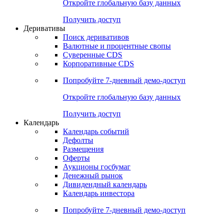
Откройте глобальную базу данных
Получить доступ
Деривативы
Поиск деривативов
Валютные и процентные свопы
Суверенные CDS
Корпоративные CDS
Попробуйте
7-дневный
демо-доступ
Откройте глобальную базу данных
Получить доступ
Календарь
Календарь событий
Дефолты
Размещения
Оферты
Аукционы госбумаг
Денежный рынок
Дивидендный календарь
Календарь инвестора
Попробуйте
7-дневный
демо-доступ