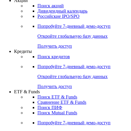
Акции
Поиск акций
Дивидендный календарь
Российские IPO/SPO
Попробуйте
7-дневный
демо-доступ
Откройте глобальную базу данных
Получить доступ
Кредиты
Поиск кредитов
Попробуйте
7-дневный
демо-доступ
Откройте глобальную базу данных
Получить доступ
ETF & Funds
Поиск ETF & Funds
Сравнение ETF & Funds
Поиск ПИФ
Поиск Mutual Funds
Попробуйте
7-дневный
демо-доступ