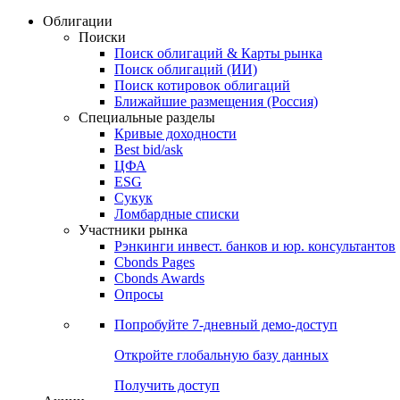
Облигации
Поиски
Поиск облигаций & Карты рынка
Поиск облигаций (ИИ)
Поиск котировок облигаций
Ближайшие размещения (Россия)
Специальные разделы
Кривые доходности
Best bid/ask
ЦФА
ESG
Сукук
Ломбардные списки
Участники рынка
Рэнкинги инвест. банков и юр. консультантов
Cbonds Pages
Cbonds Awards
Опросы
Попробуйте
7-дневный
демо-доступ
Откройте глобальную базу данных
Получить доступ