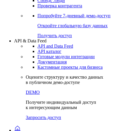
Сохраненные запросы
Виджеты акций и облигаций
Чат
Сбондс Люди
Проверка контрагента
Попробуйте
7-дневный
демо-доступ
Откройте глобальную базу данных
Получить доступ
API & Data Feed
API and Data Feed
API каталог
Готовые модули интеграции
Документация
Кастомные проекты для бизнеса
Оцените структуру и качество данных
в публичном демо-доступе
DEMO
Получите индивидуальный доступ
к интересующим данным