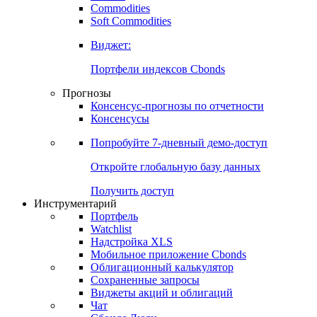
Commodities
Золото
Нефть
Бензин
Commodities
Soft Commodities
Виджет:
Портфели индексов Cbonds
Прогнозы
Консенсус-прогнозы по отчетности
Консенсусы
Попробуйте
7-дневный
демо-доступ
Откройте глобальную базу данных
Получить доступ
Инструментарий
Портфель
Watchlist
Надстройка XLS
Мобильное приложение Cbonds
Облигационный калькулятор