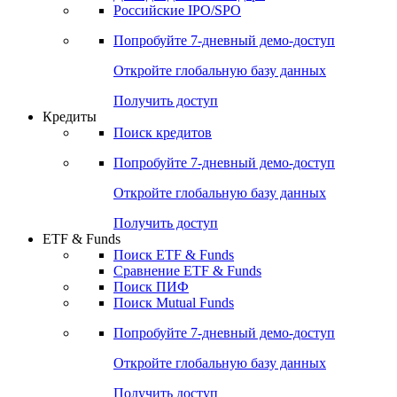
Получить доступ
Акции
Поиск акций
Дивидендный календарь
Российские IPO/SPO
Попробуйте
7-дневный
демо-доступ
Откройте глобальную базу данных
Получить доступ
Кредиты
Поиск кредитов
Попробуйте
7-дневный
демо-доступ
Откройте глобальную базу данных
Получить доступ
ETF & Funds
Поиск ETF & Funds
Сравнение ETF & Funds
Поиск ПИФ
Поиск Mutual Funds
Попробуйте
7-дневный
демо-доступ