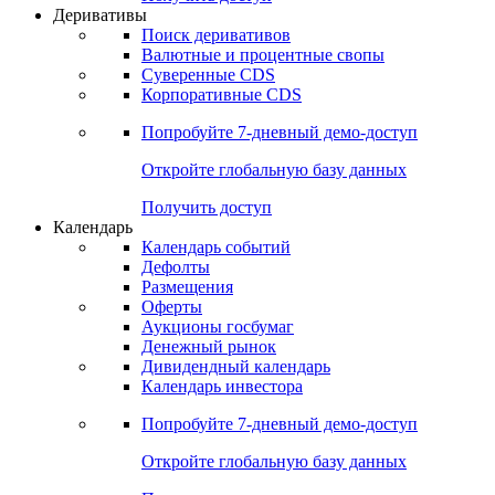
Откройте глобальную базу данных
Получить доступ
Деривативы
Поиск деривативов
Валютные и процентные свопы
Суверенные CDS
Корпоративные CDS
Попробуйте
7-дневный
демо-доступ
Откройте глобальную базу данных
Получить доступ
Календарь
Календарь событий
Дефолты
Размещения
Оферты
Аукционы госбумаг
Денежный рынок
Дивидендный календарь
Календарь инвестора