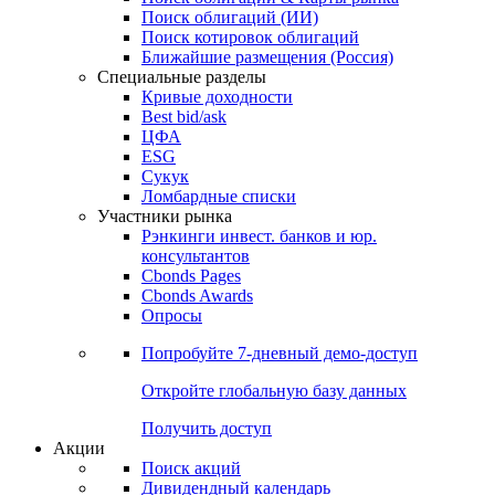
Облигации
Поиски
Поиск облигаций & Карты рынка
Поиск облигаций (ИИ)
Поиск котировок облигаций
Ближайшие размещения (Россия)
Специальные разделы
Кривые доходности
Best bid/ask
ЦФА
ESG
Сукук
Ломбардные списки
Участники рынка
Рэнкинги инвест. банков и юр.
консультантов
Cbonds Pages
Cbonds Awards
Опросы
Попробуйте
7-дневный
демо-доступ
Откройте глобальную базу данных