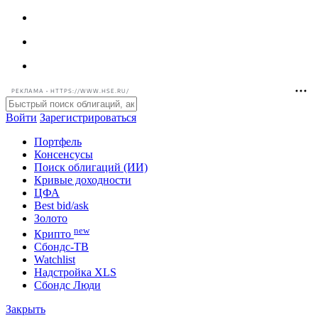
РЕКЛАМА • HTTPS://WWW.HSE.RU/
Войти
Зарегистрироваться
Портфель
Консенсусы
Поиск облигаций (ИИ)
Кривые доходности
ЦФА
Best bid/ask
Золото
new
Крипто
Сбондс-ТВ
Watchlist