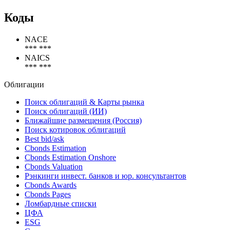
Наименование организации
Instituto Nacional De Estatistica
Статус организации
Действующая
Коды
NACE
*** ***
NAICS
*** ***
Облигации
Поиск облигаций & Карты рынка
Поиск облигаций (ИИ)
Ближайшие размещения (Россия)
Поиск котировок облигаций
Best bid/ask
Cbonds Estimation
Cbonds Estimation Onshore
Cbonds Valuation
Рэнкинги инвест. банков и юр. консультантов
Cbonds Awards
Cbonds Pages