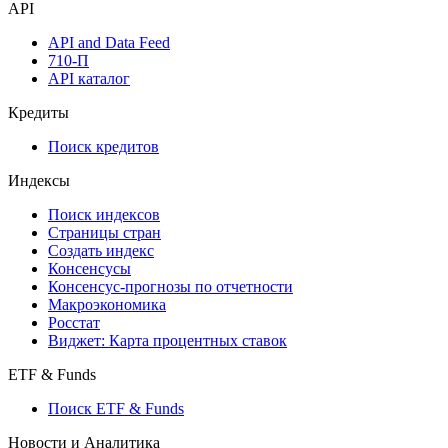
Watchlist
Виджеты акций и облигаций
Мобильное приложение Cbonds
API
API and Data Feed
710-П
API каталог
Кредиты
Поиск кредитов
Индексы
Поиск индексов
Страницы стран
Создать индекс
Консенсусы
Консенсус-прогнозы по отчетности
Макроэкономика
Росстат
Виджет: Карта процентных ставок
ETF & Funds