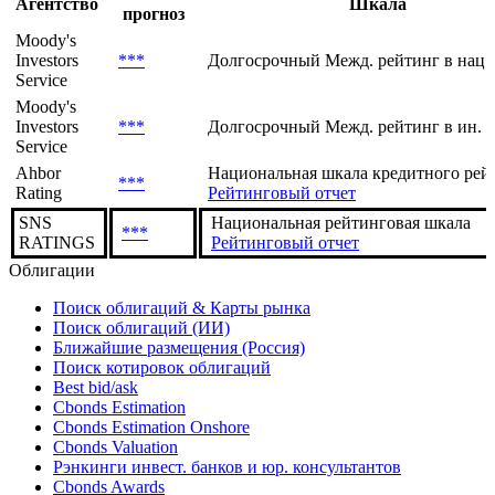
Агентство
Шкала
прогноз
Moody's
Investors
***
Долгосрочный Межд. рейтинг в нац.
Service
Moody's
Investors
***
Долгосрочный Межд. рейтинг в ин. 
Service
Ahbor
Национальная шкала кредитного рей
***
Rating
Рейтинговый отчет
SNS
Национальная рейтинговая шкала
***
RATINGS
Рейтинговый отчет
Облигации
Поиск облигаций & Карты рынка
Поиск облигаций (ИИ)
Ближайшие размещения (Россия)
Поиск котировок облигаций
Best bid/ask
Cbonds Estimation
Cbonds Estimation Onshore
Cbonds Valuation
Рэнкинги инвест. банков и юр. консультантов
Cbonds Awards