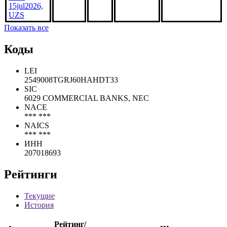
15jul2026,
UZS
Показать все
Коды
LEI
2549008TGRJ60HAHDT33
SIC
6029 COMMERCIAL BANKS, NEC
NACE
*** ***
NAICS
*** ***
ИНН
207018693
Рейтинги
Текущие
История
Рейтинг/