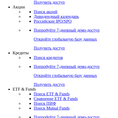
Получить доступ
Акции
Поиск акций
Дивидендный календарь
Российские IPO/SPO
Попробуйте
7-дневный
демо-доступ
Откройте глобальную базу данных
Получить доступ
Кредиты
Поиск кредитов
Попробуйте
7-дневный
демо-доступ
Откройте глобальную базу данных
Получить доступ
ETF & Funds
Поиск ETF & Funds
Сравнение ETF & Funds
Поиск ПИФ
Поиск Mutual Funds
Попробуйте
7-дневный
демо-доступ