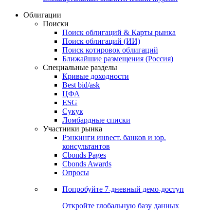
Облигации
Поиски
Поиск облигаций & Карты рынка
Поиск облигаций (ИИ)
Поиск котировок облигаций
Ближайшие размещения (Россия)
Специальные разделы
Кривые доходности
Best bid/ask
ЦФА
ESG
Сукук
Ломбардные списки
Участники рынка
Рэнкинги инвест. банков и юр.
консультантов
Cbonds Pages
Cbonds Awards
Опросы
Попробуйте
7-дневный
демо-доступ
Откройте глобальную базу данных