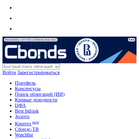
РЕКЛАМА • HTTPS://WWW.HSE.RU/
Войти
Зарегистрироваться
Портфель
Консенсусы
Поиск облигаций (ИИ)
Кривые доходности
ЦФА
Best bid/ask
Золото
new
Крипто
Сбондс-ТВ
Watchlist