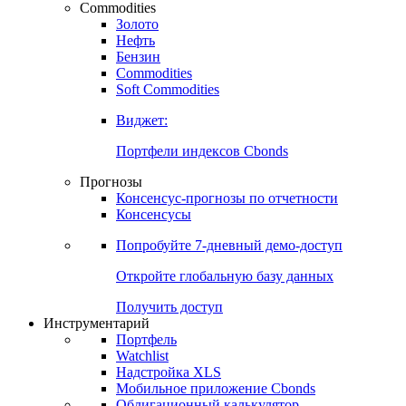
Commodities
Золото
Нефть
Бензин
Commodities
Soft Commodities
Виджет:
Портфели индексов Cbonds
Прогнозы
Консенсус-прогнозы по отчетности
Консенсусы
Попробуйте
7-дневный
демо-доступ
Откройте глобальную базу данных
Получить доступ
Инструментарий
Портфель
Watchlist
Надстройка XLS
Мобильное приложение Cbonds
Облигационный калькулятор