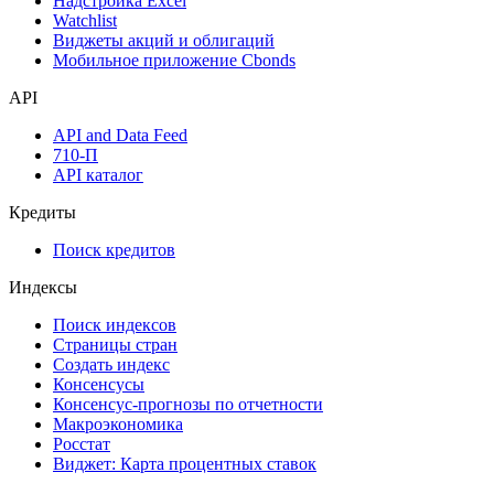
Надстройка Excel
Watchlist
Виджеты акций и облигаций
Мобильное приложение Cbonds
API
API and Data Feed
710-П
API каталог
Кредиты
Поиск кредитов
Индексы
Поиск индексов
Страницы стран
Создать индекс
Консенсусы
Консенсус-прогнозы по отчетности
Макроэкономика
Росстат
Виджет: Карта процентных ставок