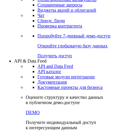
Сохраненные запросы
Виджеты акций и облигаций
Чат
Сбондс Люди
Проверка контрагента
Попробуйте
7-дневный
демо-доступ
Откройте глобальную базу данных
Получить доступ
API & Data Feed
API and Data Feed
API каталог
Готовые модули интеграции
Документация
Кастомные проекты для бизнеса
Оцените структуру и качество данных
в публичном демо-доступе
DEMO
Получите индивидуальный доступ
к интересующим данным