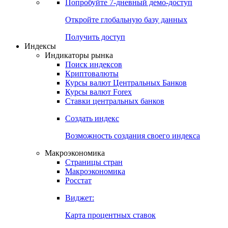
Попробуйте
7-дневный
демо-доступ
Откройте глобальную базу данных
Получить доступ
Индексы
Индикаторы рынка
Поиск индексов
Криптовалюты
Курсы валют Центральных Банков
Курсы валют Forex
Ставки центральных банков
Создать индекс
Возможность создания своего индекса
Макроэкономика
Страницы стран
Макроэкономика
Росстат
Виджет:
Карта процентных ставок