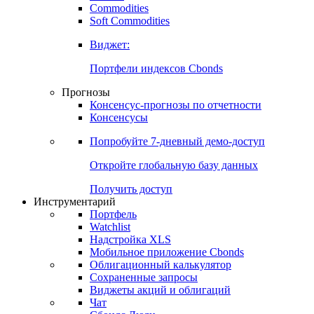
Commodities
Золото
Нефть
Бензин
Commodities
Soft Commodities
Виджет:
Портфели индексов Cbonds
Прогнозы
Консенсус-прогнозы по отчетности
Консенсусы
Попробуйте
7-дневный
демо-доступ
Откройте глобальную базу данных
Получить доступ
Инструментарий
Портфель
Watchlist
Надстройка XLS
Мобильное приложение Cbonds
Облигационный калькулятор