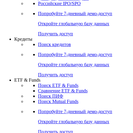
Получить доступ
Акции
Поиск акций
Дивидендный календарь
Российские IPO/SPO
Попробуйте
7-дневный
демо-доступ
Откройте глобальную базу данных
Получить доступ
Кредиты
Поиск кредитов
Попробуйте
7-дневный
демо-доступ
Откройте глобальную базу данных
Получить доступ
ETF & Funds
Поиск ETF & Funds
Сравнение ETF & Funds
Поиск ПИФ
Поиск Mutual Funds
Попробуйте
7-дневный
демо-доступ