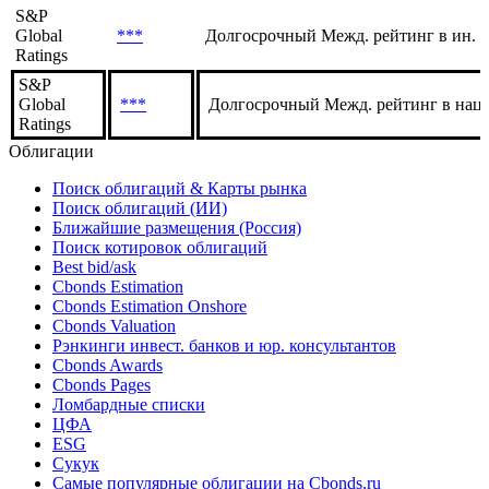
История
Рейтинг/
Агентство
Шкала
прогноз
S&P
Global
***
Долгосрочный Межд. рейтинг в ин. 
Ratings
S&P
Global
***
Долгосрочный Межд. рейтинг в нац.
Ratings
Облигации
Поиск облигаций & Карты рынка
Поиск облигаций (ИИ)
Ближайшие размещения (Россия)
Поиск котировок облигаций
Best bid/ask
Cbonds Estimation
Cbonds Estimation Onshore
Cbonds Valuation
Рэнкинги инвест. банков и юр. консультантов
Cbonds Awards
Cbonds Pages
Ломбардные списки