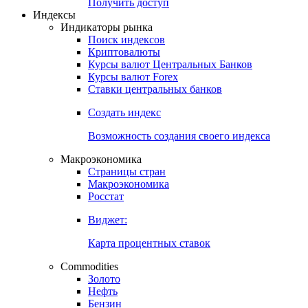
Попробуйте
7-дневный
демо-доступ
Откройте глобальную базу данных
Получить доступ
Индексы
Индикаторы рынка
Поиск индексов
Криптовалюты
Курсы валют Центральных Банков
Курсы валют Forex
Ставки центральных банков
Создать индекс
Возможность создания своего индекса
Макроэкономика
Страницы стран
Макроэкономика
Росстат
Виджет:
Карта процентных ставок