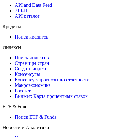
Мобильное приложение Cbonds
API
API and Data Feed
710-П
API каталог
Кредиты
Поиск кредитов
Индексы
Поиск индексов
Страницы стран
Создать индекс
Консенсусы
Консенсус-прогнозы по отчетности
Макроэкономика
Росстат
Виджет: Карта процентных ставок
ETF & Funds