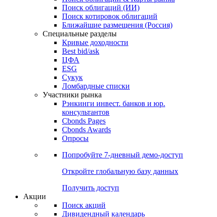
Облигации
Поиски
Поиск облигаций & Карты рынка
Поиск облигаций (ИИ)
Поиск котировок облигаций
Ближайшие размещения (Россия)
Специальные разделы
Кривые доходности
Best bid/ask
ЦФА
ESG
Сукук
Ломбардные списки
Участники рынка
Рэнкинги инвест. банков и юр.
консультантов
Cbonds Pages
Cbonds Awards
Опросы
Попробуйте
7-дневный
демо-доступ
Откройте глобальную базу данных