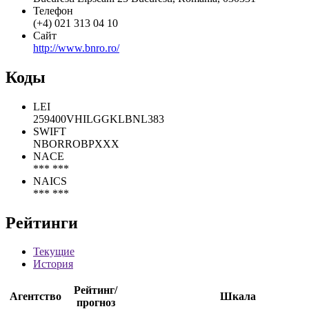
Статус организации
Действующая
Адрес
Bucuresti Lipscani 25 Bucuresti, Romania, 030331
Телефон
(+4) 021 313 04 10
Сайт
http://www.bnro.ro/
Коды
LEI
259400VHILGGKLBNL383
SWIFT
NBORROBPXXX
NACE
*** ***
NAICS
*** ***
Рейтинги
Текущие