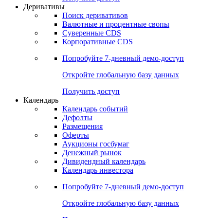
Откройте глобальную базу данных
Получить доступ
Деривативы
Поиск деривативов
Валютные и процентные свопы
Суверенные CDS
Корпоративные CDS
Попробуйте
7-дневный
демо-доступ
Откройте глобальную базу данных
Получить доступ
Календарь
Календарь событий
Дефолты
Размещения
Оферты
Аукционы госбумаг
Денежный рынок
Дивидендный календарь
Календарь инвестора