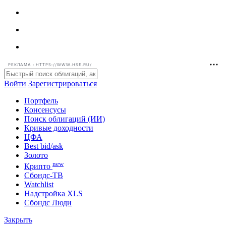
РЕКЛАМА • HTTPS://WWW.HSE.RU/
Войти
Зарегистрироваться
Портфель
Консенсусы
Поиск облигаций (ИИ)
Кривые доходности
ЦФА
Best bid/ask
Золото
new
Крипто
Сбондс-ТВ
Watchlist