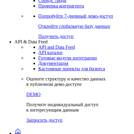
Сохраненные запросы
Виджеты акций и облигаций
Чат
Сбондс Люди
Проверка контрагента
Попробуйте
7-дневный
демо-доступ
Откройте глобальную базу данных
Получить доступ
API & Data Feed
API and Data Feed
API каталог
Готовые модули интеграции
Документация
Кастомные проекты для бизнеса
Оцените структуру и качество данных
в публичном демо-доступе
DEMO
Получите индивидуальный доступ
к интересующим данным