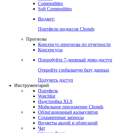
Commodities
Soft Commodities
Виджет:
Портфели индексов Cbonds
Прогнозы
Консенсус-прогнозы по отчетности
Консенсусы
Попробуйте
7-дневный
демо-доступ
Откройте глобальную базу данных
Получить доступ
Инструментарий
Портфель
Watchlist
Надстройка XLS
Мобильное приложение Cbonds
Облигационный калькулятор
Сохраненные запросы
Виджеты акций и облигаций
Чат