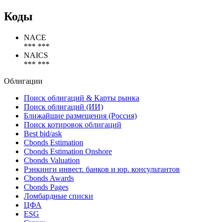
Коды
NACE
*** ***
NAICS
*** ***
Облигации
Поиск облигаций & Карты рынка
Поиск облигаций (ИИ)
Ближайшие размещения (Россия)
Поиск котировок облигаций
Best bid/ask
Cbonds Estimation
Cbonds Estimation Onshore
Cbonds Valuation
Рэнкинги инвест. банков и юр. консультантов
Cbonds Awards
Cbonds Pages
Ломбардные списки
ЦФА
ESG