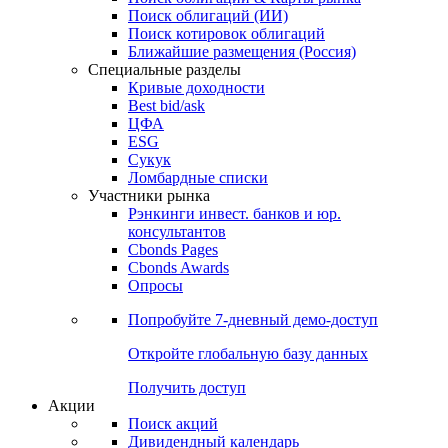
Поиск облигаций (ИИ)
Поиск котировок облигаций
Ближайшие размещения (Россия)
Специальные разделы
Кривые доходности
Best bid/ask
ЦФА
ESG
Сукук
Ломбардные списки
Участники рынка
Рэнкинги инвест. банков и юр.
консультантов
Cbonds Pages
Cbonds Awards
Опросы
Попробуйте
7-дневный
демо-доступ
Откройте глобальную базу данных
Получить доступ
Акции
Поиск акций
Дивидендный календарь