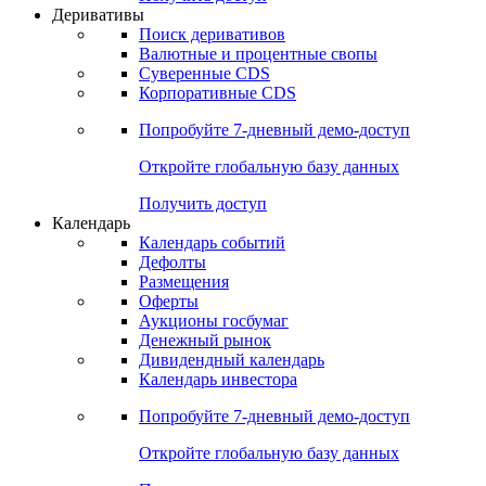
Деривативы
Поиск деривативов
Валютные и процентные свопы
Суверенные CDS
Корпоративные CDS
Попробуйте
7-дневный
демо-доступ
Откройте глобальную базу данных
Получить доступ
Календарь
Календарь событий
Дефолты
Размещения
Оферты
Аукционы госбумаг
Денежный рынок
Дивидендный календарь
Календарь инвестора
Попробуйте
7-дневный
демо-доступ
Откройте глобальную базу данных