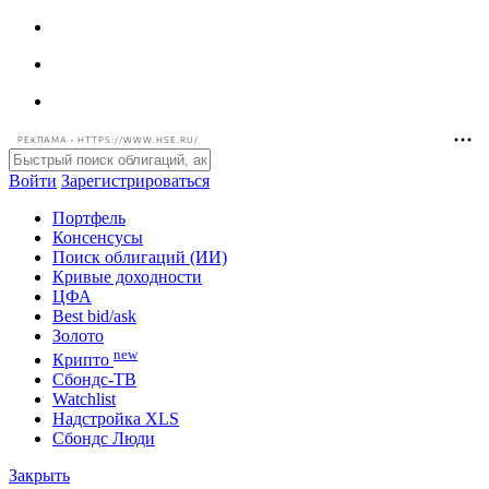
РЕКЛАМА • HTTPS://WWW.HSE.RU/
Войти
Зарегистрироваться
Портфель
Консенсусы
Поиск облигаций (ИИ)
Кривые доходности
ЦФА
Best bid/ask
Золото
new
Крипто
Сбондс-ТВ
Watchlist
Надстройка XLS
Сбондс Люди
Закрыть