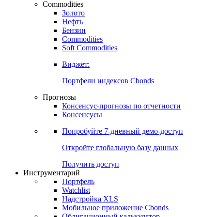
Commodities
Золото
Нефть
Бензин
Commodities
Soft Commodities
Виджет:
Портфели индексов Cbonds
Прогнозы
Консенсус-прогнозы по отчетности
Консенсусы
Попробуйте
7-дневный
демо-доступ
Откройте глобальную базу данных
Получить доступ
Инструментарий
Портфель
Watchlist
Надстройка XLS
Мобильное приложение Cbonds
Облигационный калькулятор