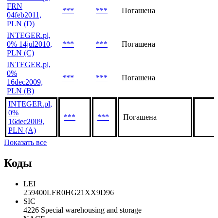
FRN
***
***
Погашена
04feb2011,
PLN (D)
INTEGER.pl,
0% 14jul2010,
***
***
Погашена
PLN (C)
INTEGER.pl,
0%
***
***
Погашена
16dec2009,
PLN (B)
INTEGER.pl,
0%
***
***
Погашена
16dec2009,
PLN (A)
Показать все
Коды
LEI
259400LFR0HG21XX9D96
SIC
4226 Special warehousing and storage