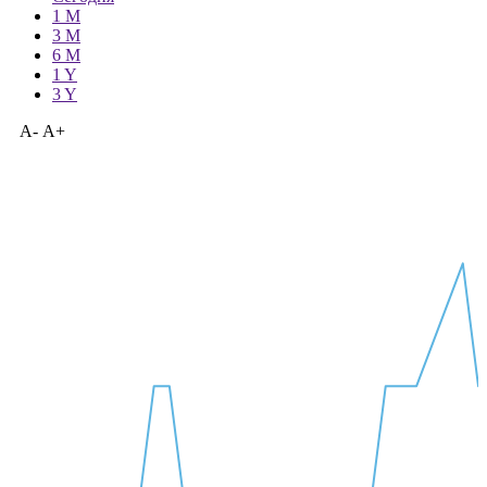
—
Сегодня
1 M
3 M
6 M
1 Y
3 Y