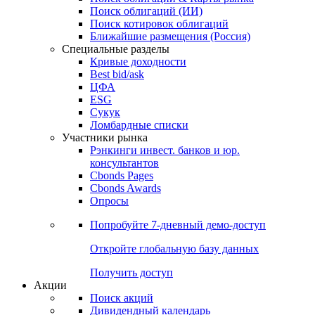
Облигации
Поиски
Поиск облигаций & Карты рынка
Поиск облигаций (ИИ)
Поиск котировок облигаций
Ближайшие размещения (Россия)
Специальные разделы
Кривые доходности
Best bid/ask
ЦФА
ESG
Сукук
Ломбардные списки
Участники рынка
Рэнкинги инвест. банков и юр.
консультантов
Cbonds Pages
Cbonds Awards
Опросы
Попробуйте
7-дневный
демо-доступ
Откройте глобальную базу данных