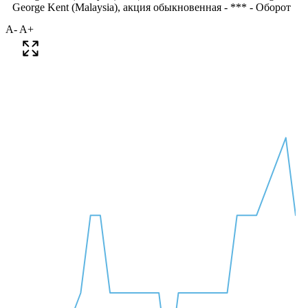
A-
A+