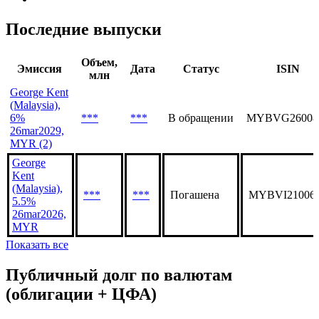
George Kent (Malaysia), акция обыкновенная, GKENT
***
Последние выпуски
Объем,
Эмиссия
Дата
Статус
ISIN
млн
George Kent
(Malaysia),
6%
***
***
В обращении
MYBVG26008
26mar2029,
MYR (2)
George
Kent
(Malaysia),
***
***
Погашена
MYBVI21006
5.5%
26mar2026,
MYR
Показать все