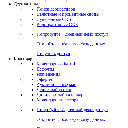
Откройте глобальную базу данных
Получить доступ
Деривативы
Поиск деривативов
Валютные и процентные свопы
Суверенные CDS
Корпоративные CDS
Попробуйте
7-дневный
демо-доступ
Откройте глобальную базу данных
Получить доступ
Календарь
Календарь событий
Дефолты
Размещения
Оферты
Аукционы госбумаг
Денежный рынок
Дивидендный календарь
Календарь инвестора