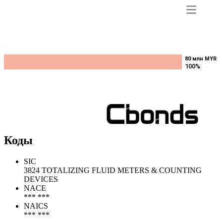
Публичный долг по валютам
(облигации + ЦФА)
80 млн MYR
80 млн MYR
100%
100%
Коды
SIC
3824 TOTALIZING FLUID METERS & COUNTING
DEVICES
NACE