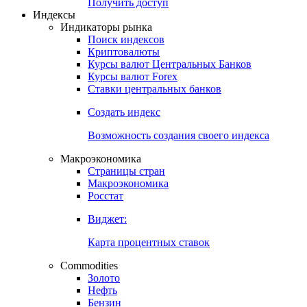
Попробуйте
7-дневный
демо-доступ
Откройте глобальную базу данных
Получить доступ
Индексы
Индикаторы рынка
Поиск индексов
Криптовалюты
Курсы валют Центральных Банков
Курсы валют Forex
Ставки центральных банков
Создать индекс
Возможность создания своего индекса
Макроэкономика
Страницы стран
Макроэкономика
Росстат
Виджет:
Карта процентных ставок