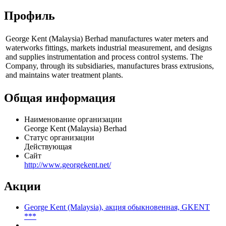
George Kent (Malaysia), акция обыкновенная - *** - Ask
George Kent (Malaysia), акция обыкновенная - *** - Avg
George Kent (Malaysia), акция обыкновенная - *** - Оборот
Показать логотип
Профиль
George Kent (Malaysia) Berhad manufactures water meters and
waterworks fittings, markets industrial measurement, and designs
and supplies instrumentation and process control systems. The
Company, through its subsidiaries, manufactures brass extrusions,
and maintains water treatment plants.
Общая информация
Наименование организации
George Kent (Malaysia) Berhad
Статус организации
Действующая
Сайт
http://www.georgekent.net/
Акции