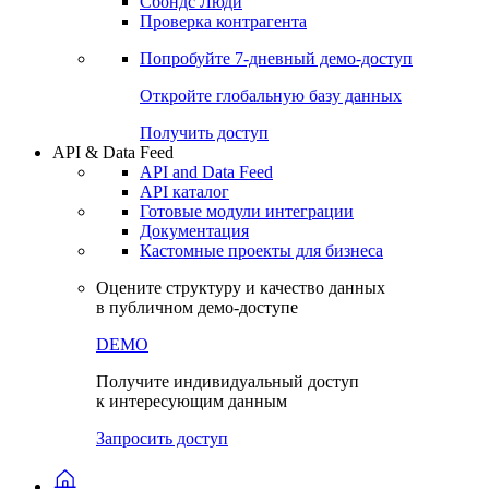
Сохраненные запросы
Виджеты акций и облигаций
Чат
Сбондс Люди
Проверка контрагента
Попробуйте
7-дневный
демо-доступ
Откройте глобальную базу данных
Получить доступ
API & Data Feed
API and Data Feed
API каталог
Готовые модули интеграции
Документация
Кастомные проекты для бизнеса
Оцените структуру и качество данных
в публичном демо-доступе
DEMO
Получите индивидуальный доступ
к интересующим данным