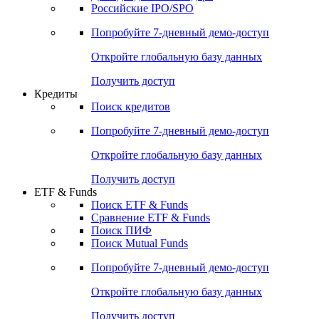
Получить доступ
Акции
Поиск акций
Дивидендный календарь
Российские IPO/SPO
Попробуйте
7-дневный
демо-доступ
Откройте глобальную базу данных
Получить доступ
Кредиты
Поиск кредитов
Попробуйте
7-дневный
демо-доступ
Откройте глобальную базу данных
Получить доступ
ETF & Funds
Поиск ETF & Funds
Сравнение ETF & Funds
Поиск ПИФ
Поиск Mutual Funds
Попробуйте
7-дневный
демо-доступ