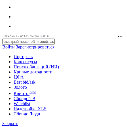
РЕКЛАМА • HTTPS://WWW.HSE.RU/
Войти
Зарегистрироваться
Портфель
Консенсусы
Поиск облигаций (ИИ)
Кривые доходности
ЦФА
Best bid/ask
Золото
new
Крипто
Сбондс-ТВ
Watchlist