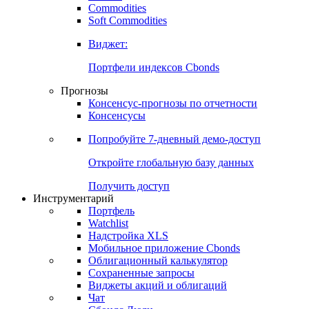
Commodities
Золото
Нефть
Бензин
Commodities
Soft Commodities
Виджет:
Портфели индексов Cbonds
Прогнозы
Консенсус-прогнозы по отчетности
Консенсусы
Попробуйте
7-дневный
демо-доступ
Откройте глобальную базу данных
Получить доступ
Инструментарий
Портфель
Watchlist
Надстройка XLS
Мобильное приложение Cbonds
Облигационный калькулятор