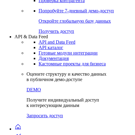
Виджеты акций и облигаций
Чат
Сбондс Люди
Проверка контрагента
Попробуйте
7-дневный
демо-доступ
Откройте глобальную базу данных
Получить доступ
API & Data Feed
API and Data Feed
API каталог
Готовые модули интеграции
Документация
Кастомные проекты для бизнеса
Оцените структуру и качество данных
в публичном демо-доступе
DEMO
Получите индивидуальный доступ
к интересующим данным
Запросить доступ