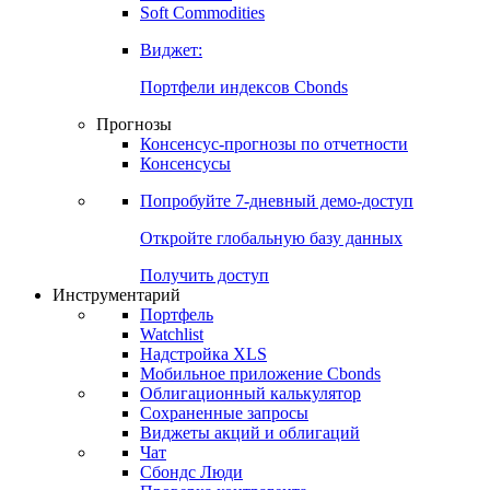
Золото
Нефть
Бензин
Commodities
Soft Commodities
Виджет:
Портфели индексов Cbonds
Прогнозы
Консенсус-прогнозы по отчетности
Консенсусы
Попробуйте
7-дневный
демо-доступ
Откройте глобальную базу данных
Получить доступ
Инструментарий
Портфель
Watchlist
Надстройка XLS
Мобильное приложение Cbonds
Облигационный калькулятор
Сохраненные запросы