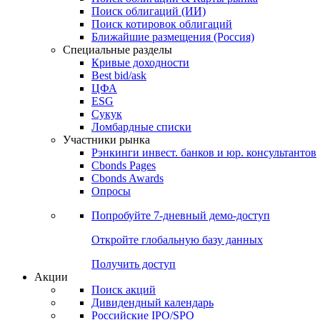
Облигации
Поиски
Поиск облигаций & Карты рынка
Поиск облигаций (ИИ)
Поиск котировок облигаций
Ближайшие размещения (Россия)
Специальные разделы
Кривые доходности
Best bid/ask
ЦФА
ESG
Сукук
Ломбардные списки
Участники рынка
Рэнкинги инвест. банков и юр. консультантов
Cbonds Pages
Cbonds Awards
Опросы
Попробуйте
7-дневный
демо-доступ
Откройте глобальную базу данных
Получить доступ