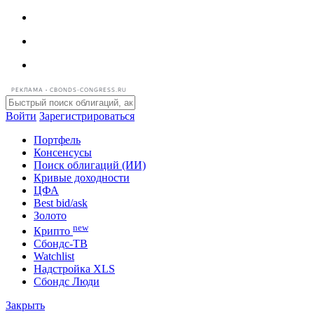
РЕКЛАМА • CBONDS-CONGRESS.RU
Войти
Зарегистрироваться
Портфель
Консенсусы
Поиск облигаций (ИИ)
Кривые доходности
ЦФА
Best bid/ask
Золото
new
Крипто
Сбондс-ТВ
Watchlist
Надстройка XLS