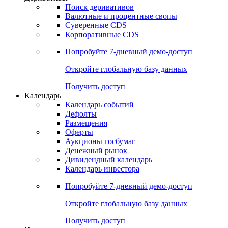
Откройте глобальную базу данных
Получить доступ
Деривативы
Поиск деривативов
Валютные и процентные свопы
Суверенные CDS
Корпоративные CDS
Попробуйте
7-дневный
демо-доступ
Откройте глобальную базу данных
Получить доступ
Календарь
Календарь событий
Дефолты
Размещения
Оферты
Аукционы госбумаг
Денежный рынок
Дивидендный календарь
Календарь инвестора
Попробуйте
7-дневный
демо-доступ