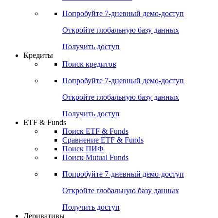
Акции
Поиск акций
Дивидендный календарь
Российские IPO/SPO
Попробуйте
7-дневный
демо-доступ
Откройте глобальную базу данных
Получить доступ
Кредиты
Поиск кредитов
Попробуйте
7-дневный
демо-доступ
Откройте глобальную базу данных
Получить доступ
ETF & Funds
Поиск ETF & Funds
Сравнение ETF & Funds
Поиск ПИФ
Поиск Mutual Funds
Попробуйте
7-дневный
демо-доступ