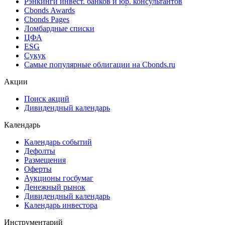
Cbonds Estimation
Cbonds Estimation Onshore
Cbonds Valuation
Рэнкинги инвест. банков и юр. консультантов
Cbonds Awards
Cbonds Pages
Ломбардные списки
ЦФА
ESG
Сукук
Самые популярные облигации на Cbonds.ru
Акции
Поиск акций
Дивидендный календарь
Календарь
Календарь событий
Дефолты
Размещения
Оферты
Аукционы госбумаг
Денежный рынок