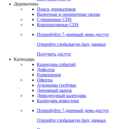
Откройте глобальную базу данных
Получить доступ
Деривативы
Поиск деривативов
Валютные и процентные свопы
Суверенные CDS
Корпоративные CDS
Попробуйте
7-дневный
демо-доступ
Откройте глобальную базу данных
Получить доступ
Календарь
Календарь событий
Дефолты
Размещения
Оферты
Аукционы госбумаг
Денежный рынок
Дивидендный календарь
Календарь инвестора