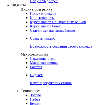
Попробуйте
7-дневный
демо-доступ
Откройте глобальную базу данных
Получить доступ
Индексы
Индикаторы рынка
Поиск индексов
Криптовалюты
Курсы валют Центральных Банков
Курсы валют Forex
Ставки центральных банков
Создать индекс
Возможность создания своего индекса
Макроэкономика
Страницы стран
Макроэкономика
Росстат
Виджет:
Карта процентных ставок