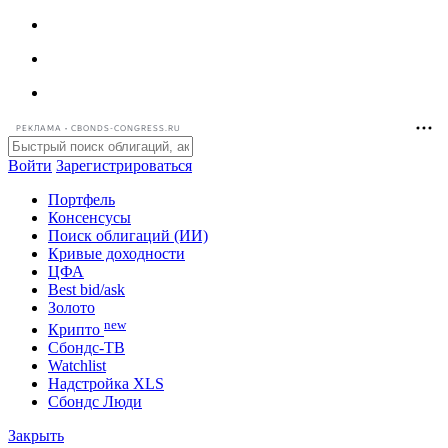
РЕКЛАМА • CBONDS-CONGRESS.RU
Войти
Зарегистрироваться
Портфель
Консенсусы
Поиск облигаций (ИИ)
Кривые доходности
ЦФА
Best bid/ask
Золото
new
Крипто
Сбондс-ТВ
Watchlist