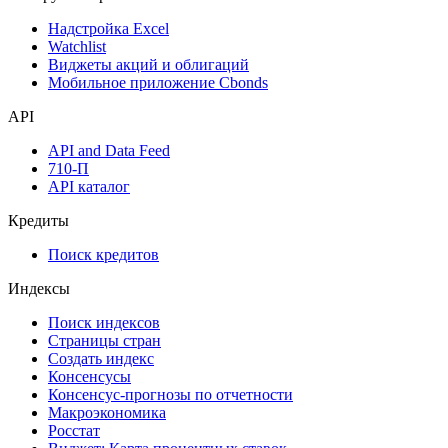
Дивидендный календарь
Календарь инвестора
Инструментарий
Надстройка Excel
Watchlist
Виджеты акций и облигаций
Мобильное приложение Cbonds
API
API and Data Feed
710-П
API каталог
Кредиты
Поиск кредитов
Индексы
Поиск индексов
Страницы стран
Создать индекс
Консенсусы