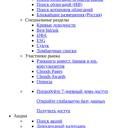
Облигации
Поиски
Поиск облигаций & Карты рынка
Поиск облигаций (ИИ)
Поиск котировок облигаций
Ближайшие размещения (Россия)
Специальные разделы
Кривые доходности
Best bid/ask
ЦФА
ESG
Сукук
Ломбардные списки
Участники рынка
Рэнкинги инвест. банков и юр.
консультантов
Cbonds Pages
Cbonds Awards
Опросы
Попробуйте
7-дневный
демо-доступ
Откройте глобальную базу данных