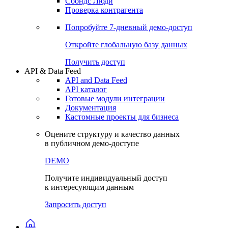
Сохраненные запросы
Виджеты акций и облигаций
Чат
Сбондс Люди
Проверка контрагента
Попробуйте
7-дневный
демо-доступ
Откройте глобальную базу данных
Получить доступ
API & Data Feed
API and Data Feed
API каталог
Готовые модули интеграции
Документация
Кастомные проекты для бизнеса
Оцените структуру и качество данных
в публичном демо-доступе
DEMO
Получите индивидуальный доступ
к интересующим данным