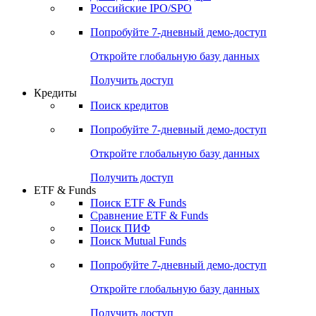
Получить доступ
Акции
Поиск акций
Дивидендный календарь
Российские IPO/SPO
Попробуйте
7-дневный
демо-доступ
Откройте глобальную базу данных
Получить доступ
Кредиты
Поиск кредитов
Попробуйте
7-дневный
демо-доступ
Откройте глобальную базу данных
Получить доступ
ETF & Funds
Поиск ETF & Funds
Сравнение ETF & Funds
Поиск ПИФ
Поиск Mutual Funds
Попробуйте
7-дневный
демо-доступ