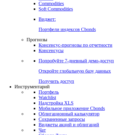
Commodities
Золото
Нефть
Бензин
Commodities
Soft Commodities
Виджет:
Портфели индексов Cbonds
Прогнозы
Консенсус-прогнозы по отчетности
Консенсусы
Попробуйте
7-дневный
демо-доступ
Откройте глобальную базу данных
Получить доступ
Инструментарий
Портфель
Watchlist
Надстройка XLS
Мобильное приложение Cbonds
Облигационный калькулятор