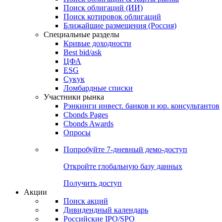
Облигации
Поиски
Поиск облигаций & Карты рынка
Поиск облигаций (ИИ)
Поиск котировок облигаций
Ближайшие размещения (Россия)
Специальные разделы
Кривые доходности
Best bid/ask
ЦФА
ESG
Сукук
Ломбардные списки
Участники рынка
Рэнкинги инвест. банков и юр. консультантов
Cbonds Pages
Cbonds Awards
Опросы
Попробуйте
7-дневный
демо-доступ
Откройте глобальную базу данных
Получить доступ