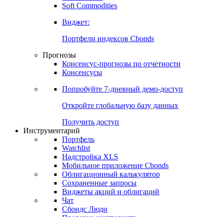
Золото
Нефть
Бензин
Commodities
Soft Commodities
Виджет:
Портфели индексов Cbonds
Прогнозы
Консенсус-прогнозы по отчетности
Консенсусы
Попробуйте
7-дневный
демо-доступ
Откройте глобальную базу данных
Получить доступ
Инструментарий
Портфель
Watchlist
Надстройка XLS
Мобильное приложение Cbonds
Облигационный калькулятор
Сохраненные запросы