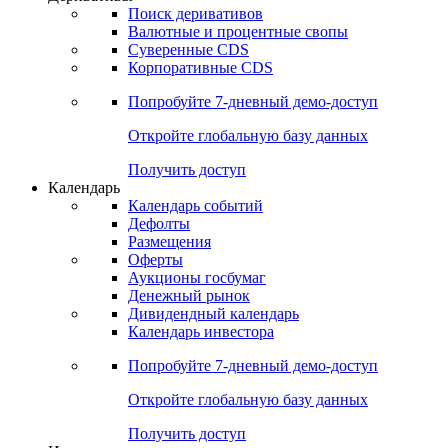
Откройте глобальную базу данных
Получить доступ
Деривативы
Поиск деривативов
Валютные и процентные свопы
Суверенные CDS
Корпоративные CDS
Попробуйте
7-дневный
демо-доступ
Откройте глобальную базу данных
Получить доступ
Календарь
Календарь событий
Дефолты
Размещения
Оферты
Аукционы госбумаг
Денежный рынок
Дивидендный календарь
Календарь инвестора
Попробуйте
7-дневный
демо-доступ