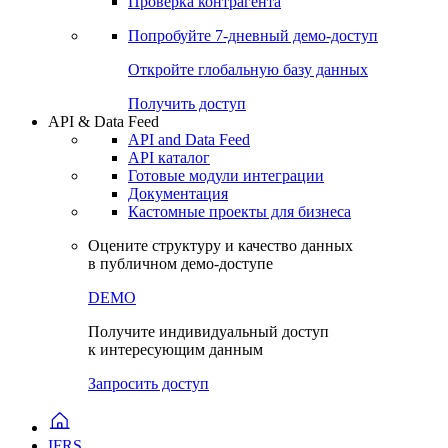
Виджеты акций и облигаций
Чат
Сбондс Люди
Проверка контрагента
Попробуйте
7-дневный
демо-доступ
Откройте глобальную базу данных
Получить доступ
API & Data Feed
API and Data Feed
API каталог
Готовые модули интеграции
Документация
Кастомные проекты для бизнеса
Оцените структуру и качество данных
в публичном демо-доступе
DEMO
Получите индивидуальный доступ
к интересующим данным
Запросить доступ