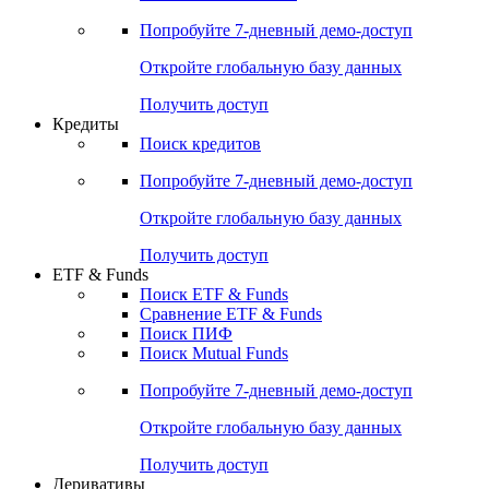
Акции
Поиск акций
Дивидендный календарь
Российские IPO/SPO
Попробуйте
7-дневный
демо-доступ
Откройте глобальную базу данных
Получить доступ
Кредиты
Поиск кредитов
Попробуйте
7-дневный
демо-доступ
Откройте глобальную базу данных
Получить доступ
ETF & Funds
Поиск ETF & Funds
Сравнение ETF & Funds
Поиск ПИФ
Поиск Mutual Funds
Попробуйте
7-дневный
демо-доступ