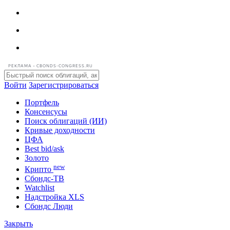
РЕКЛАМА • CBONDS-CONGRESS.RU
Войти
Зарегистрироваться
Портфель
Консенсусы
Поиск облигаций (ИИ)
Кривые доходности
ЦФА
Best bid/ask
Золото
new
Крипто
Сбондс-ТВ
Watchlist
Надстройка XLS