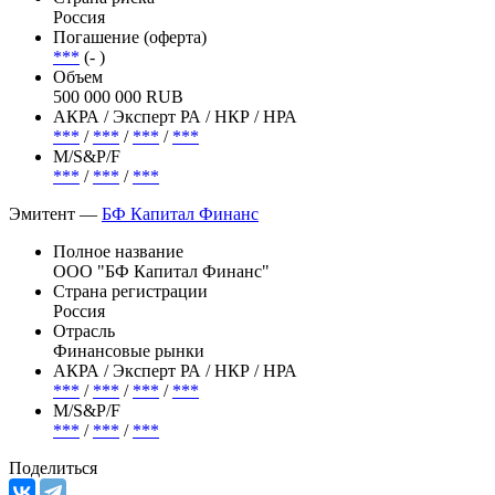
Россия
Погашение (оферта)
***
(- )
Объем
500 000 000 RUB
АКРА / Эксперт РА / НКР / НРА
***
/
***
/
***
/
***
М/S&P/F
***
/
***
/
***
Эмитент —
БФ Капитал Финанс
Полное название
ООО "БФ Капитал Финанс"
Страна регистрации
Россия
Отрасль
Финансовые рынки
АКРА / Эксперт РА / НКР / НРА
***
/
***
/
***
/
***
М/S&P/F
***
/
***
/
***
Поделиться