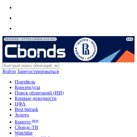
РЕКЛАМА • HTTPS://WWW.HSE.RU/
Войти
Зарегистрироваться
Портфель
Консенсусы
Поиск облигаций (ИИ)
Кривые доходности
ЦФА
Best bid/ask
Золото
new
Крипто
Сбондс-ТВ
Watchlist