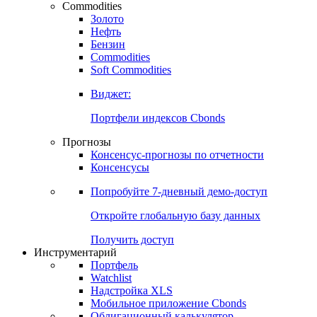
Commodities
Золото
Нефть
Бензин
Commodities
Soft Commodities
Виджет:
Портфели индексов Cbonds
Прогнозы
Консенсус-прогнозы по отчетности
Консенсусы
Попробуйте
7-дневный
демо-доступ
Откройте глобальную базу данных
Получить доступ
Инструментарий
Портфель
Watchlist
Надстройка XLS
Мобильное приложение Cbonds
Облигационный калькулятор