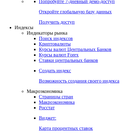
Попробуйте
7-дневный
демо-доступ
Откройте глобальную базу данных
Получить доступ
Индексы
Индикаторы рынка
Поиск индексов
Криптовалюты
Курсы валют Центральных Банков
Курсы валют Forex
Ставки центральных банков
Создать индекс
Возможность создания своего индекса
Макроэкономика
Страницы стран
Макроэкономика
Росстат
Виджет:
Карта процентных ставок