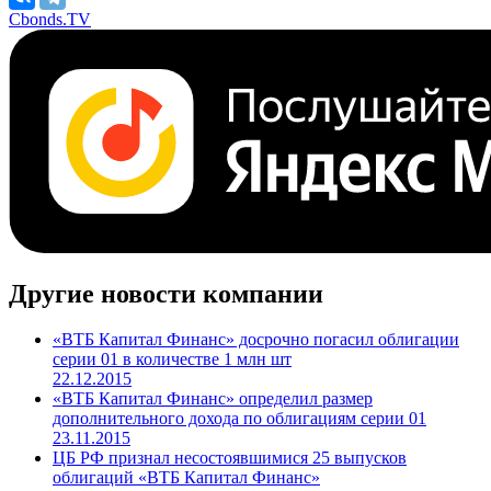
Cbonds.TV
Другие новости компании
«ВТБ Капитал Финанс» досрочно погасил облигации
серии 01 в количестве 1 млн шт
22.12.2015
«ВТБ Капитал Финанс» определил размер
дополнительного дохода по облигациям серии 01
23.11.2015
ЦБ РФ признал несостоявшимися 25 выпусков
облигаций «ВТБ Капитал Финанс»