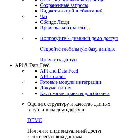
Сохраненные запросы
Виджеты акций и облигаций
Чат
Сбондс Люди
Проверка контрагента
Попробуйте
7-дневный
демо-доступ
Откройте глобальную базу данных
Получить доступ
API & Data Feed
API and Data Feed
API каталог
Готовые модули интеграции
Документация
Кастомные проекты для бизнеса
Оцените структуру и качество данных
в публичном демо-доступе
DEMO
Получите индивидуальный доступ
к интересующим данным