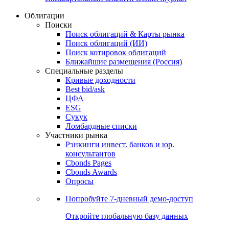
Облигации
Поиски
Поиск облигаций & Карты рынка
Поиск облигаций (ИИ)
Поиск котировок облигаций
Ближайшие размещения (Россия)
Специальные разделы
Кривые доходности
Best bid/ask
ЦФА
ESG
Сукук
Ломбардные списки
Участники рынка
Рэнкинги инвест. банков и юр.
консультантов
Cbonds Pages
Cbonds Awards
Опросы
Попробуйте
7-дневный
демо-доступ
Откройте глобальную базу данных