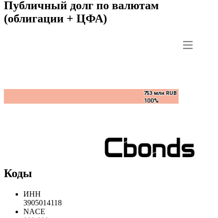
Публичный долг по валютам
(облигации + ЦФА)
753 млн RUB
753 млн RUB
100%
100%
Коды
ИНН
3905014118
NACE