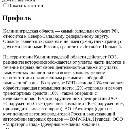
Показать логотип
Профиль
Калининградская область — самый западный субъект РФ,
относится к Северо-Западному федеральному округу.
Область является эксклавом и не имея сухопутных границ с
другими регионами России, граничит с Литвой и Польшей.
На территории Калининградской области действует ОЭЗ,
резиденты которойосвобождаются от уплаты части налогов в
течение первых лет своей деятельности,а также от уплаты
таможенных пошлин на ввозимые комплектующие
всоответствии с таможенным режимом свободной
таможенной зоны. В структуре ВРП региона 23% составляет
обрабатывающая промышленность; 12% -торговля и ремонт
транспортных средств; 10% - также операции с
недвижимостью. В число крупнейших предприятий ЗАО
«Содружество-Соя» (дочерняя компании ГК «Содружество»,
производительмасел и шрота), АО «Автотор» (один из
крупнейших автопроизводителей России,выпускающий
автомобили мировых брендов — BMW,KIA, Hyundai), ООО
«Мираторг Запад» (дочерняя компания холдинга