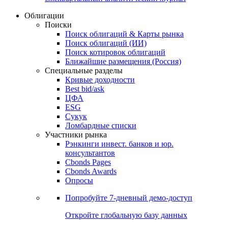
Облигации
Поиски
Поиск облигаций & Карты рынка
Поиск облигаций (ИИ)
Поиск котировок облигаций
Ближайшие размещения (Россия)
Специальные разделы
Кривые доходности
Best bid/ask
ЦФА
ESG
Сукук
Ломбардные списки
Участники рынка
Рэнкинги инвест. банков и юр.
консультантов
Cbonds Pages
Cbonds Awards
Опросы
Попробуйте
7-дневный
демо-доступ
Откройте глобальную базу данных