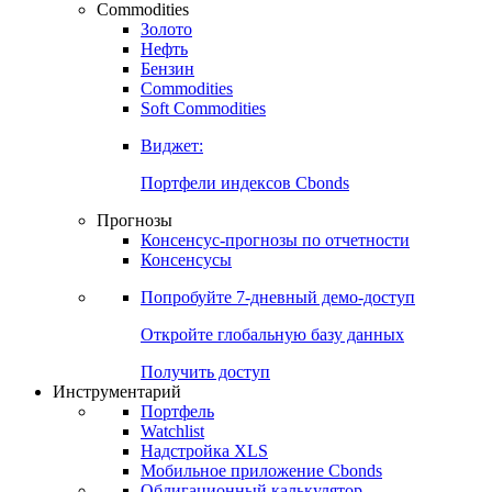
Commodities
Золото
Нефть
Бензин
Commodities
Soft Commodities
Виджет:
Портфели индексов Cbonds
Прогнозы
Консенсус-прогнозы по отчетности
Консенсусы
Попробуйте
7-дневный
демо-доступ
Откройте глобальную базу данных
Получить доступ
Инструментарий
Портфель
Watchlist
Надстройка XLS
Мобильное приложение Cbonds
Облигационный калькулятор