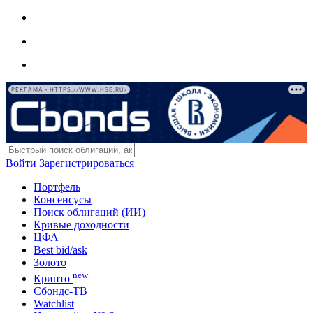
РЕКЛАМА • HTTPS://WWW.HSE.RU/
Войти
Зарегистрироваться
Портфель
Консенсусы
Поиск облигаций (ИИ)
Кривые доходности
ЦФА
Best bid/ask
Золото
new
Крипто
Сбондс-ТВ
Watchlist