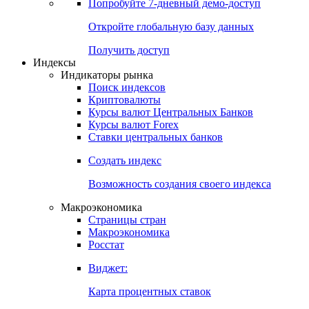
Попробуйте
7-дневный
демо-доступ
Откройте глобальную базу данных
Получить доступ
Индексы
Индикаторы рынка
Поиск индексов
Криптовалюты
Курсы валют Центральных Банков
Курсы валют Forex
Ставки центральных банков
Создать индекс
Возможность создания своего индекса
Макроэкономика
Страницы стран
Макроэкономика
Росстат
Виджет:
Карта процентных ставок