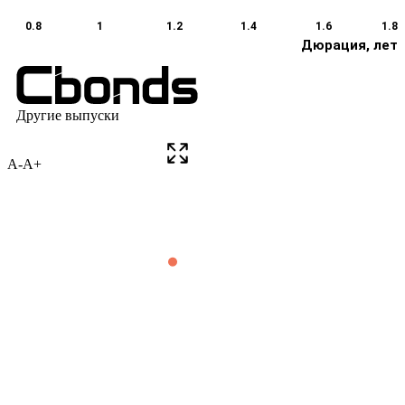
A-
A+