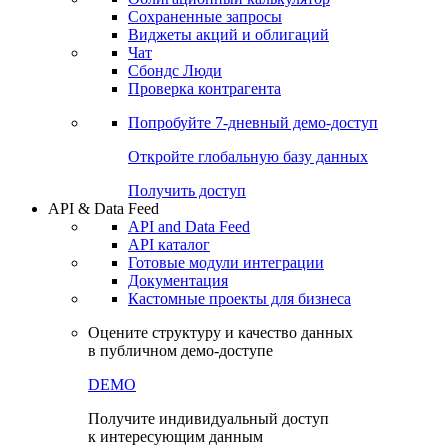
Сохраненные запросы
Виджеты акций и облигаций
Чат
Сбондс Люди
Проверка контрагента
Попробуйте
7-дневный
демо-доступ
Откройте глобальную базу данных
Получить доступ
API & Data Feed
API and Data Feed
API каталог
Готовые модули интеграции
Документация
Кастомные проекты для бизнеса
Оцените структуру и качество данных
в публичном демо-доступе
DEMO
Получите индивидуальный доступ
к интересующим данным