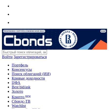
РЕКЛАМА • HTTPS://WWW.HSE.RU/
Войти
Зарегистрироваться
Портфель
Консенсусы
Поиск облигаций (ИИ)
Кривые доходности
ЦФА
Best bid/ask
Золото
new
Крипто
Сбондс-ТВ
Watchlist