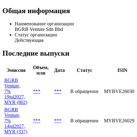
Общая информация
Наименование организации
BGRB Venture Sdn Bhd
Статус организации
Действующая
Последние выпуски
Объем,
Эмиссия
Дата
Статус
ISIN
млн
BGRB
Venture,
7%
***
***
В обращении
MYBVE260308
19jul2027,
MYR (802)
BGRB
Venture,
7%
***
***
В обращении
MYBVE260299
14jul2027,
MYR (337)