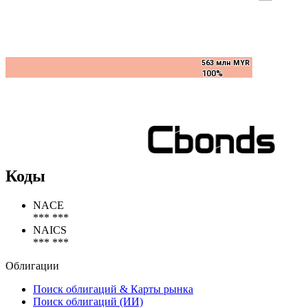
563 млн MYR
563 млн MYR
100%
100%
Коды
NACE
*** ***
NAICS
*** ***
Облигации
Поиск облигаций & Карты рынка
Поиск облигаций (ИИ)