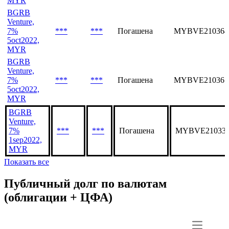
MYR
BGRB
Venture,
7%
***
***
Погашена
MYBVE210364
5oct2022,
MYR
BGRB
Venture,
7%
***
***
Погашена
MYBVE210365
5oct2022,
MYR
BGRB
Venture,
7%
***
***
Погашена
MYBVE210331
1sep2022,
MYR
Показать все
Публичный долг по валютам
(облигации + ЦФА)