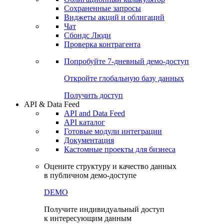
Сохраненные запросы
Виджеты акций и облигаций
Чат
Сбондс Люди
Проверка контрагента
Попробуйте
7-дневный
демо-доступ
Откройте глобальную базу данных
Получить доступ
API & Data Feed
API and Data Feed
API каталог
Готовые модули интеграции
Документация
Кастомные проекты для бизнеса
Оцените структуру и качество данных
в публичном демо-доступе
DEMO
Получите индивидуальный доступ
к интересующим данным