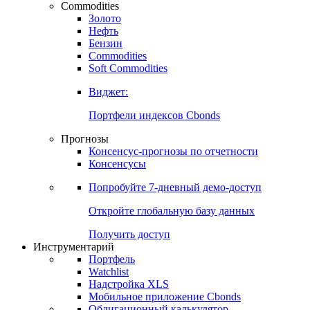
Commodities
Золото
Нефть
Бензин
Commodities
Soft Commodities
Виджет:
Портфели индексов Cbonds
Прогнозы
Консенсус-прогнозы по отчетности
Консенсусы
Попробуйте
7-дневный
демо-доступ
Откройте глобальную базу данных
Получить доступ
Инструментарий
Портфель
Watchlist
Надстройка XLS
Мобильное приложение Cbonds
Облигационный калькулятор