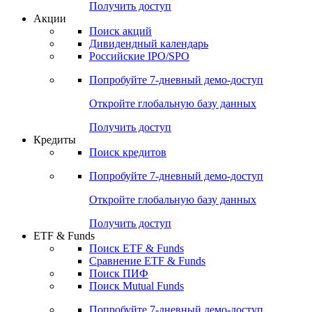
Получить доступ
Акции
Поиск акций
Дивидендный календарь
Российские IPO/SPO
Попробуйте
7-дневный
демо-доступ
Откройте глобальную базу данных
Получить доступ
Кредиты
Поиск кредитов
Попробуйте
7-дневный
демо-доступ
Откройте глобальную базу данных
Получить доступ
ETF & Funds
Поиск ETF & Funds
Сравнение ETF & Funds
Поиск ПИФ
Поиск Mutual Funds
Попробуйте
7-дневный
демо-доступ