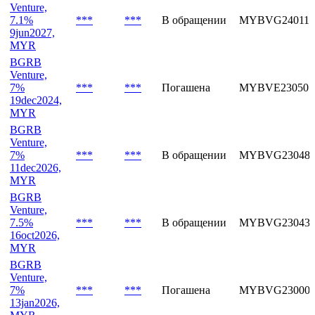
Venture,
7.1%
***
***
В обращении
MYBVG240119
9jun2027,
MYR
BGRB
Venture,
7%
***
***
Погашена
MYBVE230501
19dec2024,
MYR
BGRB
Venture,
7%
***
***
В обращении
MYBVG230487
11dec2026,
MYR
BGRB
Venture,
7.5%
***
***
В обращении
MYBVG230436
16oct2026,
MYR
BGRB
Venture,
7%
***
***
Погашена
MYBVG230004
13jan2026,