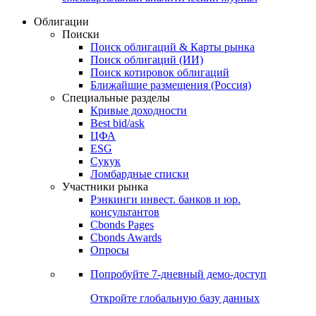
Облигации
Поиски
Поиск облигаций & Карты рынка
Поиск облигаций (ИИ)
Поиск котировок облигаций
Ближайшие размещения (Россия)
Специальные разделы
Кривые доходности
Best bid/ask
ЦФА
ESG
Сукук
Ломбардные списки
Участники рынка
Рэнкинги инвест. банков и юр.
консультантов
Cbonds Pages
Cbonds Awards
Опросы
Попробуйте
7-дневный
демо-доступ
Откройте глобальную базу данных