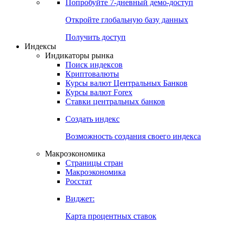
Попробуйте
7-дневный
демо-доступ
Откройте глобальную базу данных
Получить доступ
Индексы
Индикаторы рынка
Поиск индексов
Криптовалюты
Курсы валют Центральных Банков
Курсы валют Forex
Ставки центральных банков
Создать индекс
Возможность создания своего индекса
Макроэкономика
Страницы стран
Макроэкономика
Росстат
Виджет:
Карта процентных ставок