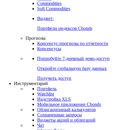
Commodities
Золото
Нефть
Бензин
Commodities
Soft Commodities
Виджет:
Портфели индексов Cbonds
Прогнозы
Консенсус-прогнозы по отчетности
Консенсусы
Попробуйте
7-дневный
демо-доступ
Откройте глобальную базу данных
Получить доступ
Инструментарий
Портфель
Watchlist
Надстройка XLS
Мобильное приложение Cbonds
Облигационный калькулятор