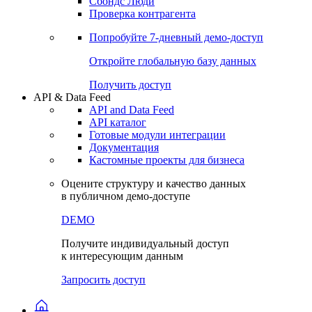
Сохраненные запросы
Виджеты акций и облигаций
Чат
Сбондс Люди
Проверка контрагента
Попробуйте
7-дневный
демо-доступ
Откройте глобальную базу данных
Получить доступ
API & Data Feed
API and Data Feed
API каталог
Готовые модули интеграции
Документация
Кастомные проекты для бизнеса
Оцените структуру и качество данных
в публичном демо-доступе
DEMO
Получите индивидуальный доступ
к интересующим данным