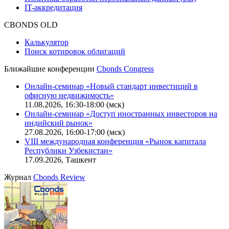
Описание процессов жизненного цикла сайта
Оферта для физических лиц
|
Скачать в pdf
Оферта для юридических лиц
|
Скачать в pdf
Политика обработки персональных данных (pdf)
IT-аккредитация
CBONDS OLD
Калькулятор
Поиск котировок облигаций
Ближайшие конференции
Cbonds Congress
Онлайн-семинар «Новый стандарт инвестиций в
офисную недвижимость»
11.08.2026, 16:30-18:00 (мск)
Онлайн-семинар «Доступ иностранных инвесторов на
индийский рынок»
27.08.2026, 16:00-17:00 (мск)
VIII международная конференция «Рынок капитала
Республики Узбекистан»
17.09.2026, Ташкент
Журнал
Cbonds Review