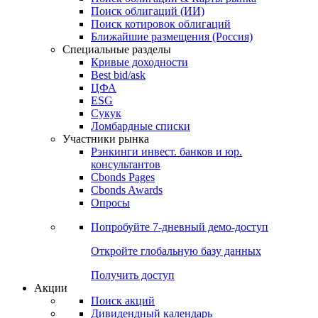
Облигации
Поиски
Поиск облигаций & Карты рынка
Поиск облигаций (ИИ)
Поиск котировок облигаций
Ближайшие размещения (Россия)
Специальные разделы
Кривые доходности
Best bid/ask
ЦФА
ESG
Сукук
Ломбардные списки
Участники рынка
Рэнкинги инвест. банков и юр.
консультантов
Cbonds Pages
Cbonds Awards
Опросы
Попробуйте
7-дневный
демо-доступ
Откройте глобальную базу данных