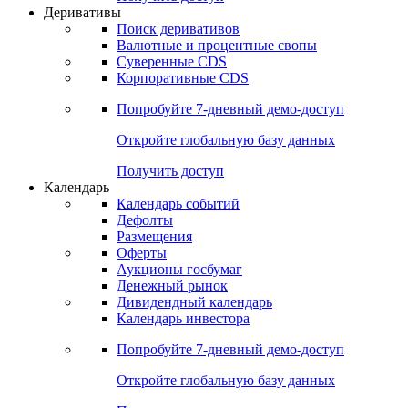
Откройте глобальную базу данных
Получить доступ
Деривативы
Поиск деривативов
Валютные и процентные свопы
Суверенные CDS
Корпоративные CDS
Попробуйте
7-дневный
демо-доступ
Откройте глобальную базу данных
Получить доступ
Календарь
Календарь событий
Дефолты
Размещения
Оферты
Аукционы госбумаг
Денежный рынок
Дивидендный календарь
Календарь инвестора