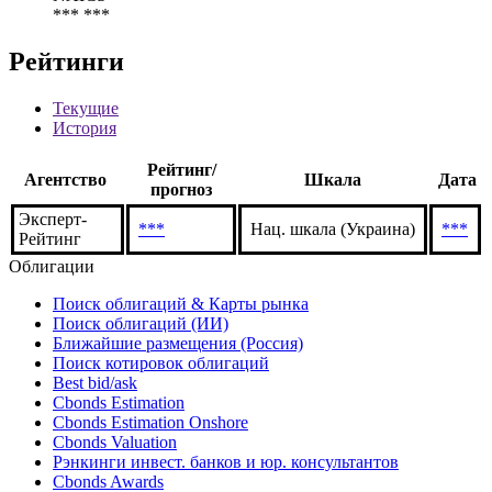
33942232
NACE
*** ***
NAICS
*** ***
Рейтинги
Текущие
История
Рейтинг/
Агентство
Шкала
Дата
прогноз
Эксперт-
***
Нац. шкала (Украина)
***
Рейтинг
Облигации
Поиск облигаций & Карты рынка
Поиск облигаций (ИИ)
Ближайшие размещения (Россия)
Поиск котировок облигаций
Best bid/ask
Cbonds Estimation