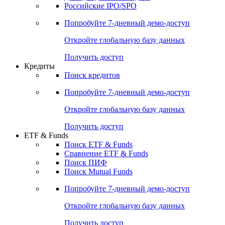
Получить доступ
Акции
Поиск акций
Дивидендный календарь
Российские IPO/SPO
Попробуйте
7-дневный
демо-доступ
Откройте глобальную базу данных
Получить доступ
Кредиты
Поиск кредитов
Попробуйте
7-дневный
демо-доступ
Откройте глобальную базу данных
Получить доступ
ETF & Funds
Поиск ETF & Funds
Сравнение ETF & Funds
Поиск ПИФ
Поиск Mutual Funds
Попробуйте
7-дневный
демо-доступ