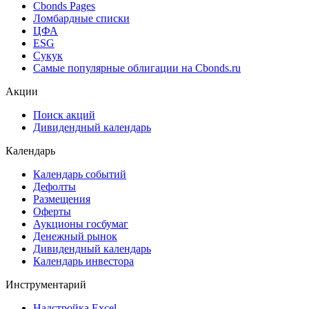
Cbonds Estimation Onshore
Cbonds Valuation
Рэнкинги инвест. банков и юр. консультантов
Cbonds Awards
Cbonds Pages
Ломбардные списки
ЦФА
ESG
Сукук
Самые популярные облигации на Cbonds.ru
Акции
Поиск акций
Дивидендный календарь
Календарь
Календарь событий
Дефолты
Размещения
Оферты
Аукционы госбумаг
Денежный рынок
Дивидендный календарь
Календарь инвестора