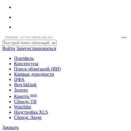
РЕКЛАМА • HTTPS://WWW.HSE.RU/
Войти
Зарегистрироваться
Портфель
Консенсусы
Поиск облигаций (ИИ)
Кривые доходности
ЦФА
Best bid/ask
Золото
new
Крипто
Сбондс-ТВ
Watchlist