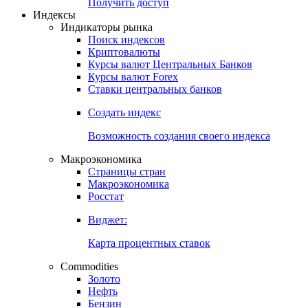
Попробуйте
7-дневный
демо-доступ
Откройте глобальную базу данных
Получить доступ
Индексы
Индикаторы рынка
Поиск индексов
Криптовалюты
Курсы валют Центральных Банков
Курсы валют Forex
Ставки центральных банков
Создать индекс
Возможность создания своего индекса
Макроэкономика
Страницы стран
Макроэкономика
Росстат
Виджет:
Карта процентных ставок