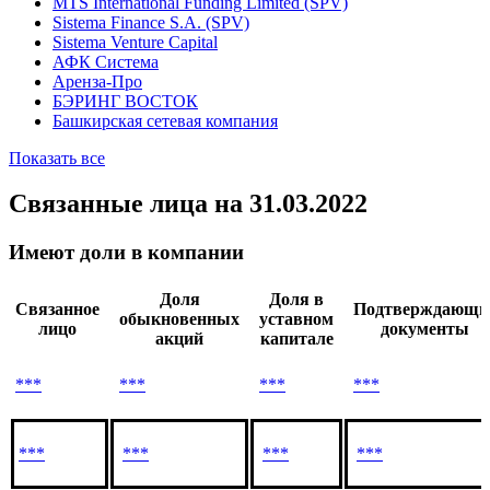
MTS International Funding Limited (SPV)
Sistema Finance S.A. (SPV)
Sistema Venture Capital
АФК Система
Аренза-Про
БЭРИНГ ВОСТОК
Башкирская сетевая компания
Показать все
Связанные лица
на 31.03.2022
Имеют доли в компании
Доля
Доля в
Связанное
Подтверждающи
обыкновенных
уставном
лицо
документы
акций
капитале
***
***
***
***
***
***
***
***