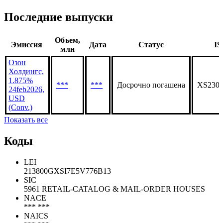
Последние выпуски
Объем,
Эмиссия
Дата
Статус
IS
млн
Озон
Холдингс,
1.875%
***
***
Досрочно погашена
XS2304
24feb2026,
USD
(Conv.)
Показать все
Коды
LEI
213800GXSI7E5V776B13
SIC
5961 RETAIL-CATALOG & MAIL-ORDER HOUSES
NACE
*** ***
NAICS