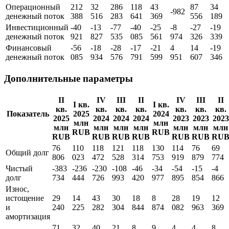
Операционный
212
32
286
118
43
87
34
-982
денежный поток
388
516
283
641
369
556
189
Инвестиционный
-40
-13
-77
-40
-25
-8
-27
-19
денежный поток
921
827
535
085
561
974
326
339
Финансовый
-56
-18
-28
-17
-21
4
14
-19
денежный поток
085
934
576
791
599
951
607
346
Дополнительные параметры
II
IV
III
II
IV
III
II
I кв.
I кв.
кв.
кв.
кв.
кв.
кв.
кв.
кв.
Показатель
2025
2024
2025
2024
2024
2024
2023
2023
2023
млн
млн
млн
млн
млн
млн
млн
млн
млн
RUB
RUB
RUB
RUB
RUB
RUB
RUB
RUB
RU
76
110
118
121
118
130
114
76
69
Общий долг
806
023
472
528
314
753
919
879
774
Чистый
-383
-236
-230
-108
-46
-34
-54
-15
-4
долг
734
444
726
993
420
977
895
854
866
Износ,
истощение
29
14
43
30
18
8
28
19
12
и
240
225
282
304
844
874
082
963
369
амортизация
71
32
40
21
8
9
4
4
8