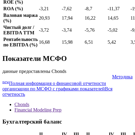
ROE (%)
ROA (%)
-3,21
-7,62
-8,7
-11,37
-1
Валовая маржа
20,93
17,94
16,22
14,65
11
(%)
Чистый долг /
-3,72
-3,74
-5,76
-5,02
-9
EBITDA TTM
Рентабельность
16,68
15,98
6,51
5,42
3,
по EBITDA (%)
Показатели МСФО
данные предоставлены Cbonds
Методика
new
Полная информация о финансовой отчетности
организации по МСФО с графиками показателей
Вся
отчетность
Cbonds
Financial Modeling Prep
Бухгалтерский баланс
II
IV
III
II
IV
III
I