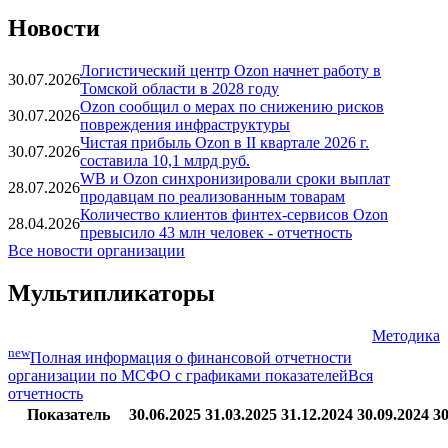
Новости
Логистический центр Ozon начнет работу в
30.07.2026
Томской области в 2028 году
Ozon сообщил о мерах по снижению рисков
30.07.2026
повреждения инфраструктуры
Чистая прибыль Ozon в II квартале 2026 г.
30.07.2026
составила 10,1 млрд руб.
WB и Ozon синхронизировали сроки выплат
28.07.2026
продавцам по реализованным товарам
Количество клиентов финтех-сервисов Ozon
28.04.2026
превысило 43 млн человек - отчетность
Все новости организации
Мультипликаторы
Методика
new
Полная информация о финансовой отчетности
организации по МСФО с графиками показателей
Вся
отчетность
Показатель
30.06.2025
31.03.2025
31.12.2024
30.09.2024
30