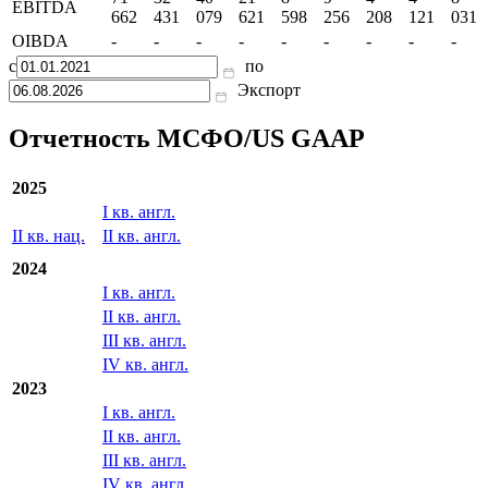
EBITDA
662
431
079
621
598
256
208
121
031
OIBDA
-
-
-
-
-
-
-
-
-
с
по
Экспорт
Отчетность МСФО/US GAAP
2025
I кв. англ.
II кв. нац.
II кв. англ.
2024
I кв. англ.
II кв. англ.
III кв. англ.
IV кв. англ.
2023
I кв. англ.
II кв. англ.
III кв. англ.
IV кв. англ.