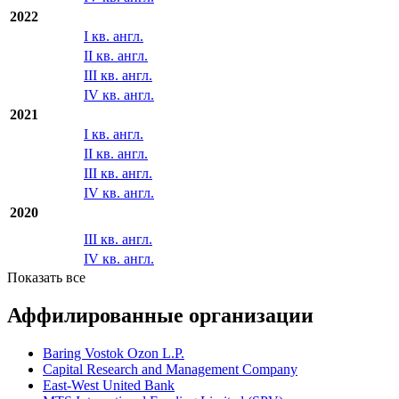
2022
I кв. англ.
II кв. англ.
III кв. англ.
IV кв. англ.
2021
I кв. англ.
II кв. англ.
III кв. англ.
IV кв. англ.
2020
III кв. англ.
IV кв. англ.
Показать все
Аффилированные организации
Baring Vostok Ozon L.P.
Capital Research and Management Company
East-West United Bank