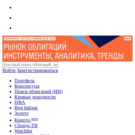
РЕКЛАМА • HTTPS://WWW.HSE.RU/
Войти
Зарегистрироваться
Портфель
Консенсусы
Поиск облигаций (ИИ)
Кривые доходности
ЦФА
Best bid/ask
Золото
new
Крипто
Сбондс-ТВ
Watchlist