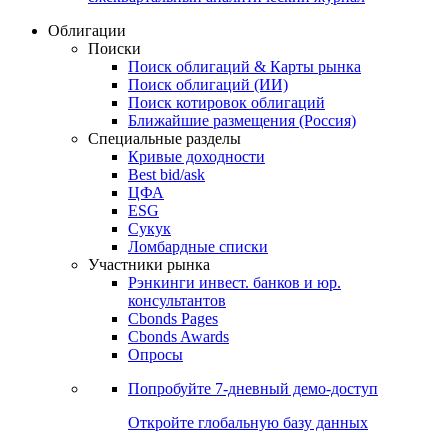
Облигации
Поиски
Поиск облигаций & Карты рынка
Поиск облигаций (ИИ)
Поиск котировок облигаций
Ближайшие размещения (Россия)
Специальные разделы
Кривые доходности
Best bid/ask
ЦФА
ESG
Сукук
Ломбардные списки
Участники рынка
Рэнкинги инвест. банков и юр.
консультантов
Cbonds Pages
Cbonds Awards
Опросы
Попробуйте
7-дневный
демо-доступ
Откройте глобальную базу данных