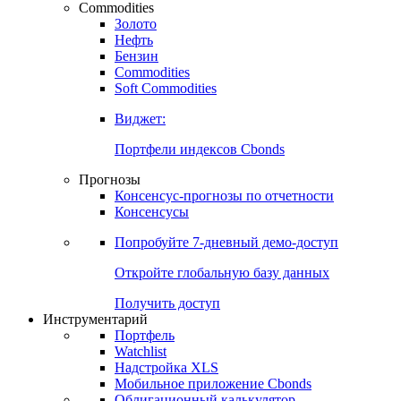
Commodities
Золото
Нефть
Бензин
Commodities
Soft Commodities
Виджет:
Портфели индексов Cbonds
Прогнозы
Консенсус-прогнозы по отчетности
Консенсусы
Попробуйте
7-дневный
демо-доступ
Откройте глобальную базу данных
Получить доступ
Инструментарий
Портфель
Watchlist
Надстройка XLS
Мобильное приложение Cbonds
Облигационный калькулятор