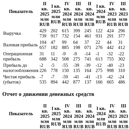
II
IV
III
II
IV
III
I кв.
I кв.
кв.
кв.
кв.
кв.
кв.
кв.
Показатель
2025
2024
2025
2024
2024
2024
2023
2023
млн
млн
млн
млн
млн
млн
млн
млн
RUB
RUB
RUB
RUB
RUB
RUB
RUB
RUB
429
202
615
399
245
122
424
296
Выручка
739
917
732
154
461
931
291
377
104
47
99
64
37
22
44
31
Валовая прибыль
657
182
885
198
071
276
442
412
Операционная
31
11
-9
-9
-14
-1
-32
-22
прибыль
688
342
508
275
741
613
755
302
Прибыль до
-2
-5
-55
-39
-39
-12
-40
-23
налогообложения
226
778
150
135
164
275
998
310
Чистая прибыль
-7
-7
-59
-41
-41
-13
-42
-24
(убыток)
535
894
442
877
137
166
665
486
Отчет о движении денежных средств
II
IV
III
II
IV
III
I кв.
I кв.
кв.
кв.
кв.
кв.
кв.
кв.
Показатель
2025
2024
2025
2024
2024
2024
2023
2023
млн
млн
млн
млн
млн
млн
млн
млн
RUB
RUB
RUB
RUB
RUB
RUB
RUB
RUB