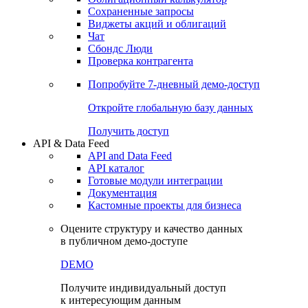
Сохраненные запросы
Виджеты акций и облигаций
Чат
Сбондс Люди
Проверка контрагента
Попробуйте
7-дневный
демо-доступ
Откройте глобальную базу данных
Получить доступ
API & Data Feed
API and Data Feed
API каталог
Готовые модули интеграции
Документация
Кастомные проекты для бизнеса
Оцените структуру и качество данных
в публичном демо-доступе
DEMO
Получите индивидуальный доступ
к интересующим данным