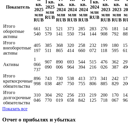
I кв.
I кв.
кв.
кв.
кв.
кв.
кв.
кв.
к
Показатель
2025
2024
2025
2024
2024
2024
2023
2023
20
млн
млн
млн
млн
млн
млн
млн
млн
м
RUB
RUB
RUB
RUB
RUB
RUB
RUB
RUB
R
Итого
661
521
521
373
285
283
276
181
14
оборотные
540
579
141
550
734
144
908
792
88
активы
Итого
405
385
368
320
258
232
199
180
15
внеоборотные
197
511
865
414
660
072
118
595
61
активы
1
907
890
693
544
515
476
362
29
Активы
066
090
006
964
394
216
026
387
49
737
Итого
896
743
730
538
413
373
341
242
17
краткосрочные
998
038
487
750
755
806
885
829
20
обязательства
Итого
310
304
292
256
233
219
200
170
14
долгосрочные
046
770
019
658
842
125
718
067
96
обязательства
Показать все
Отчет о прибылях и убытках