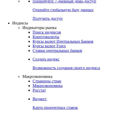
Попробуйте
7-дневный
демо-доступ
Откройте глобальную базу данных
Получить доступ
Индексы
Индикаторы рынка
Поиск индексов
Криптовалюты
Курсы валют Центральных Банков
Курсы валют Forex
Ставки центральных банков
Создать индекс
Возможность создания своего индекса
Макроэкономика
Страницы стран
Макроэкономика
Росстат
Виджет:
Карта процентных ставок