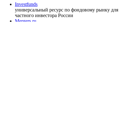
Investfunds
универсальный ресурс по фондовому рынку для
частного инвестора России
Mergers.ru
проект о российском рынке M&A
Preqveca.ru
IPO, Private Equity и венчурное финансирование
Размещение рекламы
Обратная связь
Клиентам