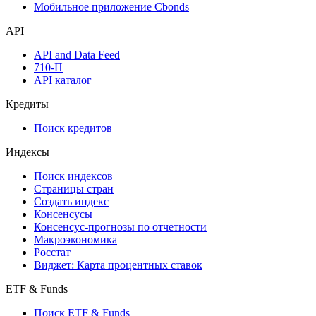
Надстройка Excel
Watchlist
Виджеты акций и облигаций
Мобильное приложение Cbonds
API
API and Data Feed
710-П
API каталог
Кредиты
Поиск кредитов
Индексы
Поиск индексов
Страницы стран
Создать индекс
Консенсусы
Консенсус-прогнозы по отчетности
Макроэкономика
Росстат
Виджет: Карта процентных ставок