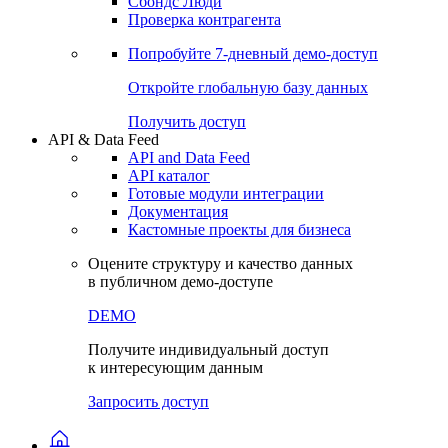
Сохраненные запросы
Виджеты акций и облигаций
Чат
Сбондс Люди
Проверка контрагента
Попробуйте
7-дневный
демо-доступ
Откройте глобальную базу данных
Получить доступ
API & Data Feed
API and Data Feed
API каталог
Готовые модули интеграции
Документация
Кастомные проекты для бизнеса
Оцените структуру и качество данных
в публичном демо-доступе
DEMO
Получите индивидуальный доступ
к интересующим данным