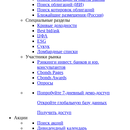
Облигации
Поиски
Поиск облигаций & Карты рынка
Поиск облигаций (ИИ)
Поиск котировок облигаций
Ближайшие размещения (Россия)
Специальные разделы
Кривые доходности
Best bid/ask
ЦФА
ESG
Сукук
Ломбардные списки
Участники рынка
Рэнкинги инвест. банков и юр.
консультантов
Cbonds Pages
Cbonds Awards
Опросы
Попробуйте
7-дневный
демо-доступ
Откройте глобальную базу данных