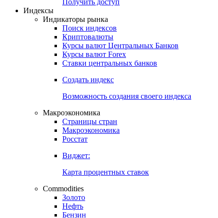
Попробуйте
7-дневный
демо-доступ
Откройте глобальную базу данных
Получить доступ
Индексы
Индикаторы рынка
Поиск индексов
Криптовалюты
Курсы валют Центральных Банков
Курсы валют Forex
Ставки центральных банков
Создать индекс
Возможность создания своего индекса
Макроэкономика
Страницы стран
Макроэкономика
Росстат
Виджет:
Карта процентных ставок