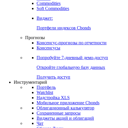
Commodities
Золото
Нефть
Бензин
Commodities
Soft Commodities
Виджет:
Портфели индексов Cbonds
Прогнозы
Консенсус-прогнозы по отчетности
Консенсусы
Попробуйте
7-дневный
демо-доступ
Откройте глобальную базу данных
Получить доступ
Инструментарий
Портфель
Watchlist
Надстройка XLS
Мобильное приложение Cbonds
Облигационный калькулятор