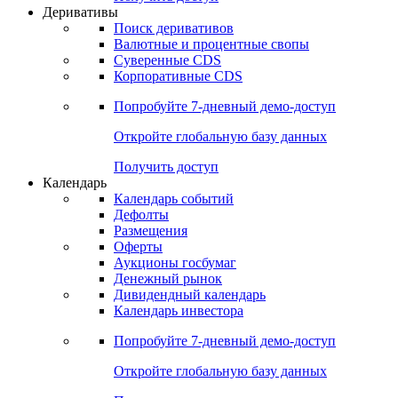
Откройте глобальную базу данных
Получить доступ
Деривативы
Поиск деривативов
Валютные и процентные свопы
Суверенные CDS
Корпоративные CDS
Попробуйте
7-дневный
демо-доступ
Откройте глобальную базу данных
Получить доступ
Календарь
Календарь событий
Дефолты
Размещения
Оферты
Аукционы госбумаг
Денежный рынок
Дивидендный календарь
Календарь инвестора