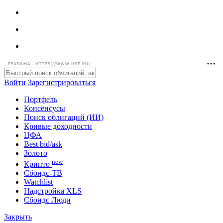
РЕКЛАМА • HTTPS://WWW.HSE.RU/
Войти
Зарегистрироваться
Портфель
Консенсусы
Поиск облигаций (ИИ)
Кривые доходности
ЦФА
Best bid/ask
Золото
new
Крипто
Сбондс-ТВ
Watchlist