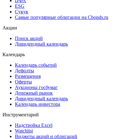
Cbonds Awards
Cbonds Pages
Ломбардные списки
ЦФА
ESG
Сукук
Самые популярные облигации на Cbonds.ru
Акции
Поиск акций
Дивидендный календарь
Календарь
Календарь событий
Дефолты
Размещения
Оферты
Аукционы госбумаг
Денежный рынок
Дивидендный календарь
Календарь инвестора
Инструментарий