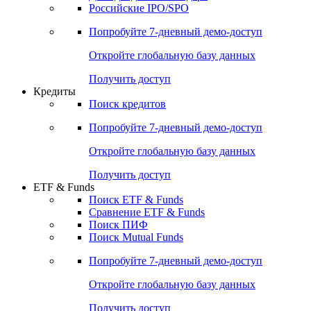
Получить доступ
Акции
Поиск акций
Дивидендный календарь
Российские IPO/SPO
Попробуйте
7-дневный
демо-доступ
Откройте глобальную базу данных
Получить доступ
Кредиты
Поиск кредитов
Попробуйте
7-дневный
демо-доступ
Откройте глобальную базу данных
Получить доступ
ETF & Funds
Поиск ETF & Funds
Сравнение ETF & Funds
Поиск ПИФ
Поиск Mutual Funds
Попробуйте
7-дневный
демо-доступ