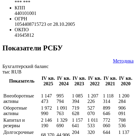
*** ***
КПП
440101001
ОГРН
1054408715723 от 28.10.2005
ОКПО
41645812
Показатели РСБУ
Методика
Бухгалтерский баланс
тыс RUB
IV кв.
IV кв.
IV кв.
IV кв.
IV кв.
IV кв.
Показатель
2025
2024
2023
2022
2021
2020
Внеоборотные
1 147
995
1 085
1 207
1 118
1 200
активы
473
794
394
226
314
284
Оборотные
1 972
1 091
719
527
899
906
активы
990
763
628
070
646
091
Капитал и
2 146
1 329
1 157
1 011
772
708
резервы
190
690
641
533
060
536
Долгосрочные
204
320
644
1 137
68 370
44 906