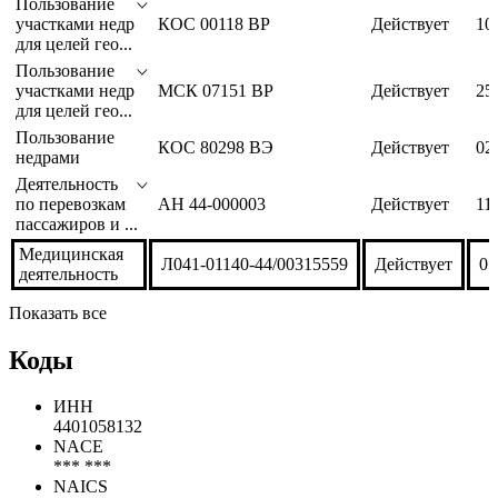
Пользование
участками недр
КОС 00118 ВР
Действует
10
для целей гео...
Пользование
участками недр
МСК 07151 ВР
Действует
25
для целей гео...
Пользование
КОС 80298 ВЭ
Действует
02
недрами
Деятельность
по перевозкам
АН 44-000003
Действует
11
пассажиров и ...
Медицинская
Л041-01140-44/00315559
Действует
07
деятельность
Показать все
Коды
ИНН
4401058132
NACE
*** ***
NAICS