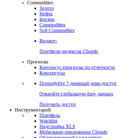
Commodities
Золото
Нефть
Бензин
Commodities
Soft Commodities
Виджет:
Портфели индексов Cbonds
Прогнозы
Консенсус-прогнозы по отчетности
Консенсусы
Попробуйте
7-дневный
демо-доступ
Откройте глобальную базу данных
Получить доступ
Инструментарий
Портфель
Watchlist
Надстройка XLS
Мобильное приложение Cbonds
Облигационный калькулятор