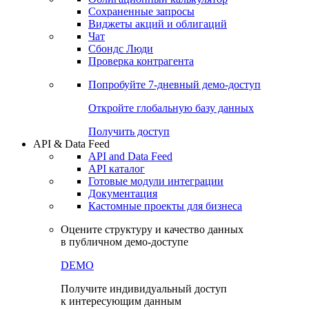
Сохраненные запросы
Виджеты акций и облигаций
Чат
Сбондс Люди
Проверка контрагента
Попробуйте
7-дневный
демо-доступ
Откройте глобальную базу данных
Получить доступ
API & Data Feed
API and Data Feed
API каталог
Готовые модули интеграции
Документация
Кастомные проекты для бизнеса
Оцените структуру и качество данных
в публичном демо-доступе
DEMO
Получите индивидуальный доступ
к интересующим данным