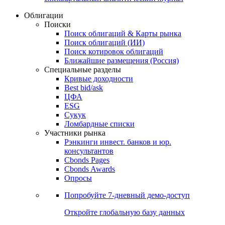
Облигации
Поиски
Поиск облигаций & Карты рынка
Поиск облигаций (ИИ)
Поиск котировок облигаций
Ближайшие размещения (Россия)
Специальные разделы
Кривые доходности
Best bid/ask
ЦФА
ESG
Сукук
Ломбардные списки
Участники рынка
Рэнкинги инвест. банков и юр.
консультантов
Cbonds Pages
Cbonds Awards
Опросы
Попробуйте
7-дневный
демо-доступ
Откройте глобальную базу данных