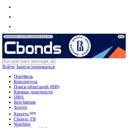
РЕКЛАМА • HTTPS://WWW.HSE.RU/
Войти
Зарегистрироваться
Портфель
Консенсусы
Поиск облигаций (ИИ)
Кривые доходности
ЦФА
Best bid/ask
Золото
new
Крипто
Сбондс-ТВ
Watchlist