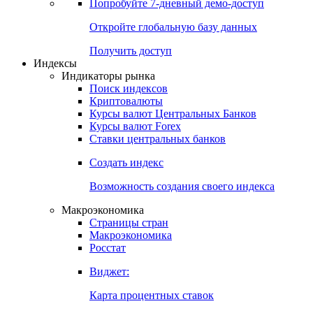
Попробуйте
7-дневный
демо-доступ
Откройте глобальную базу данных
Получить доступ
Индексы
Индикаторы рынка
Поиск индексов
Криптовалюты
Курсы валют Центральных Банков
Курсы валют Forex
Ставки центральных банков
Создать индекс
Возможность создания своего индекса
Макроэкономика
Страницы стран
Макроэкономика
Росстат
Виджет:
Карта процентных ставок