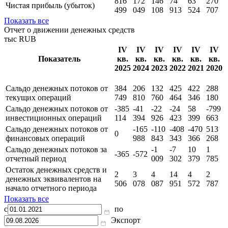
816
172
146
74
63
270
Чистая прибыль (убыток)
499
049
108
913
524
707
Показать все
Отчет о движении денежных средств
тыс RUB
IV
IV
IV
IV
IV
IV
Показатель
кв.
кв.
кв.
кв.
кв.
кв.
2025
2024
2023
2022
2021
2020
Сальдо денежных потоков от
384
206
132
425
422
288
текущих операций
749
810
760
464
346
180
Сальдо денежных потоков от
-385
-41
-22
-24
58
-799
инвестиционных операций
114
394
926
423
399
663
Сальдо денежных потоков от
-165
-110
-408
-470
513
0
финансовых операций
988
843
343
366
268
Сальдо денежных потоков за
-1
-7
10
1
-365
-572
отчетный период
009
302
379
785
Остаток денежных средств и
2
3
4
14
4
2
денежных эквивалентов на
506
078
087
951
572
787
начало отчетного периода
Показать все
с
по
Экспорт