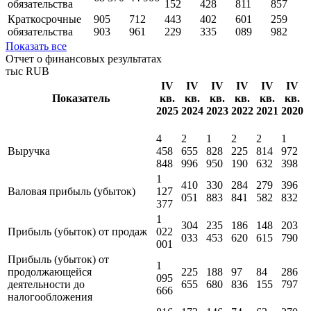
обязательства
152
428
811
857
Краткосрочные
905
712
443
402
601
259
обязательства
903
961
229
335
089
982
Показать все
Отчет о финансовых результатах
тыс RUB
IV
IV
IV
IV
IV
IV
Показатель
кв.
кв.
кв.
кв.
кв.
кв.
2025
2024
2023
2022
2021
2020
4
2
1
2
2
1
Выручка
458
655
828
225
814
972
848
996
950
190
632
398
1
410
330
284
279
396
Валовая прибыль (убыток)
127
051
883
841
582
832
377
1
304
235
186
148
203
Прибыль (убыток) от продаж
022
033
453
620
615
790
001
Прибыль (убыток) от
1
продолжающейся
225
188
97
84
286
095
деятельности до
655
680
836
155
797
666
налогообложения