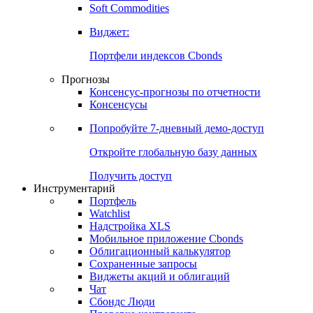
Золото
Нефть
Бензин
Commodities
Soft Commodities
Виджет:
Портфели индексов Cbonds
Прогнозы
Консенсус-прогнозы по отчетности
Консенсусы
Попробуйте
7-дневный
демо-доступ
Откройте глобальную базу данных
Получить доступ
Инструментарий
Портфель
Watchlist
Надстройка XLS
Мобильное приложение Cbonds
Облигационный калькулятор
Сохраненные запросы