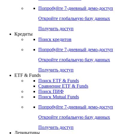
Акции
Поиск акций
Дивидендный календарь
Российские IPO/SPO
Попробуйте
7-дневный
демо-доступ
Откройте глобальную базу данных
Получить доступ
Кредиты
Поиск кредитов
Попробуйте
7-дневный
демо-доступ
Откройте глобальную базу данных
Получить доступ
ETF & Funds
Поиск ETF & Funds
Сравнение ETF & Funds
Поиск ПИФ
Поиск Mutual Funds
Попробуйте
7-дневный
демо-доступ