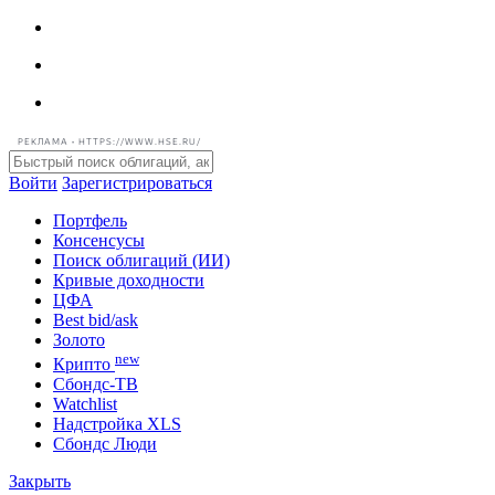
РЕКЛАМА • HTTPS://WWW.HSE.RU/
Войти
Зарегистрироваться
Портфель
Консенсусы
Поиск облигаций (ИИ)
Кривые доходности
ЦФА
Best bid/ask
Золото
new
Крипто
Сбондс-ТВ
Watchlist
Надстройка XLS