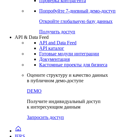
Виджеты акций и облигаций
Чат
Сбондс Люди
Проверка контрагента
Попробуйте
7-дневный
демо-доступ
Откройте глобальную базу данных
Получить доступ
API & Data Feed
API and Data Feed
API каталог
Готовые модули интеграции
Документация
Кастомные проекты для бизнеса
Оцените структуру и качество данных
в публичном демо-доступе
DEMO
Получите индивидуальный доступ
к интересующим данным
Запросить доступ