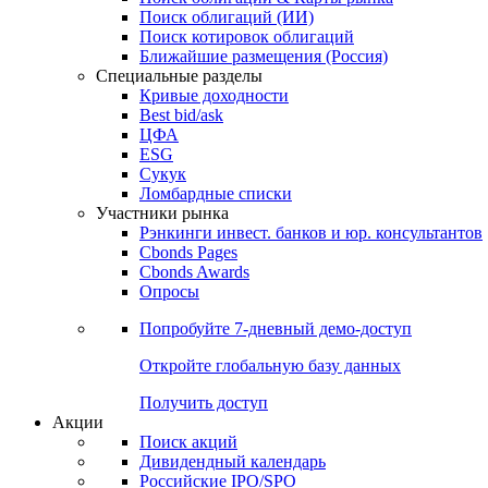
Облигации
Поиски
Поиск облигаций & Карты рынка
Поиск облигаций (ИИ)
Поиск котировок облигаций
Ближайшие размещения (Россия)
Специальные разделы
Кривые доходности
Best bid/ask
ЦФА
ESG
Сукук
Ломбардные списки
Участники рынка
Рэнкинги инвест. банков и юр. консультантов
Cbonds Pages
Cbonds Awards
Опросы
Попробуйте
7-дневный
демо-доступ
Откройте глобальную базу данных
Получить доступ