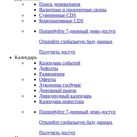
Откройте глобальную базу данных
Получить доступ
Деривативы
Поиск деривативов
Валютные и процентные свопы
Суверенные CDS
Корпоративные CDS
Попробуйте
7-дневный
демо-доступ
Откройте глобальную базу данных
Получить доступ
Календарь
Календарь событий
Дефолты
Размещения
Оферты
Аукционы госбумаг
Денежный рынок
Дивидендный календарь
Календарь инвестора
Попробуйте
7-дневный
демо-доступ