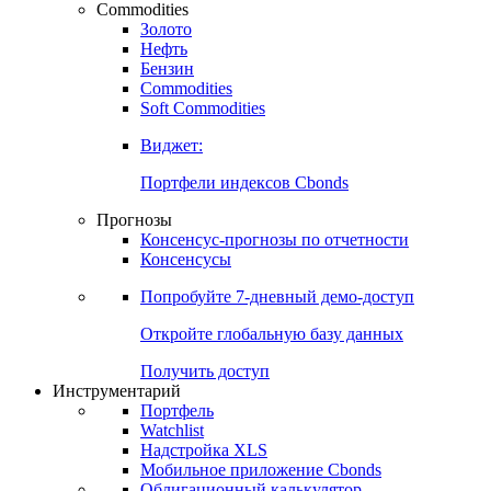
Commodities
Золото
Нефть
Бензин
Commodities
Soft Commodities
Виджет:
Портфели индексов Cbonds
Прогнозы
Консенсус-прогнозы по отчетности
Консенсусы
Попробуйте
7-дневный
демо-доступ
Откройте глобальную базу данных
Получить доступ
Инструментарий
Портфель
Watchlist
Надстройка XLS
Мобильное приложение Cbonds
Облигационный калькулятор