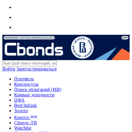
РЕКЛАМА • HTTPS://WWW.HSE.RU/
Войти
Зарегистрироваться
Портфель
Консенсусы
Поиск облигаций (ИИ)
Кривые доходности
ЦФА
Best bid/ask
Золото
new
Крипто
Сбондс-ТВ
Watchlist