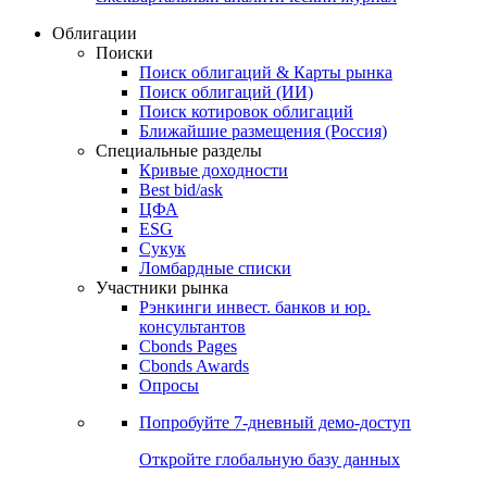
Облигации
Поиски
Поиск облигаций & Карты рынка
Поиск облигаций (ИИ)
Поиск котировок облигаций
Ближайшие размещения (Россия)
Специальные разделы
Кривые доходности
Best bid/ask
ЦФА
ESG
Сукук
Ломбардные списки
Участники рынка
Рэнкинги инвест. банков и юр.
консультантов
Cbonds Pages
Cbonds Awards
Опросы
Попробуйте
7-дневный
демо-доступ
Откройте глобальную базу данных