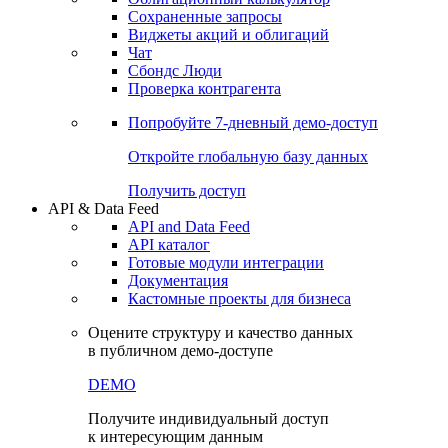
Сохраненные запросы
Виджеты акций и облигаций
Чат
Сбондс Люди
Проверка контрагента
Попробуйте
7-дневный
демо-доступ
Откройте глобальную базу данных
Получить доступ
API & Data Feed
API and Data Feed
API каталог
Готовые модули интеграции
Документация
Кастомные проекты для бизнеса
Оцените структуру и качество данных
в публичном демо-доступе
DEMO
Получите индивидуальный доступ
к интересующим данным