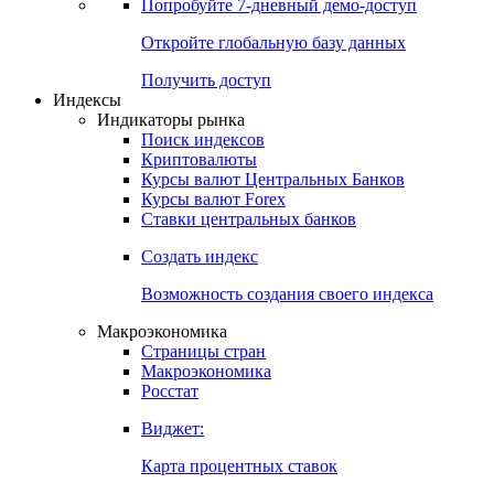
Попробуйте
7-дневный
демо-доступ
Откройте глобальную базу данных
Получить доступ
Индексы
Индикаторы рынка
Поиск индексов
Криптовалюты
Курсы валют Центральных Банков
Курсы валют Forex
Ставки центральных банков
Создать индекс
Возможность создания своего индекса
Макроэкономика
Страницы стран
Макроэкономика
Росстат
Виджет:
Карта процентных ставок