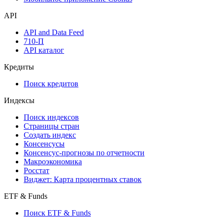
Надстройка Excel
Watchlist
Виджеты акций и облигаций
Мобильное приложение Cbonds
API
API and Data Feed
710-П
API каталог
Кредиты
Поиск кредитов
Индексы
Поиск индексов
Страницы стран
Создать индекс
Консенсусы
Консенсус-прогнозы по отчетности
Макроэкономика
Росстат
Виджет: Карта процентных ставок