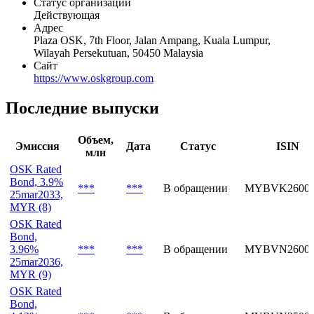
Наименование организации
OSK Rated Bond Sdn Bhd
Статус организации
Действующая
Адрес
Plaza OSK, 7th Floor, Jalan Ampang, Kuala Lumpur,
Wilayah Persekutuan, 50450 Malaysia
Сайт
https://www.oskgroup.com
Последние выпуски
Объем,
Эмиссия
Дата
Статус
ISIN
млн
OSK Rated
Bond, 3.9%
***
***
В обращении
MYBVK26008
25mar2033,
MYR (8)
OSK Rated
Bond,
3.96%
***
***
В обращении
MYBVN26008
25mar2036,