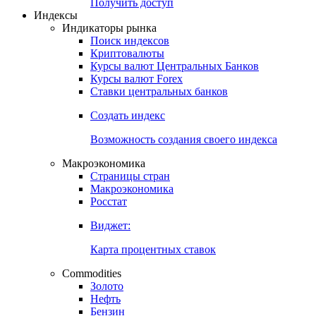
Попробуйте
7-дневный
демо-доступ
Откройте глобальную базу данных
Получить доступ
Индексы
Индикаторы рынка
Поиск индексов
Криптовалюты
Курсы валют Центральных Банков
Курсы валют Forex
Ставки центральных банков
Создать индекс
Возможность создания своего индекса
Макроэкономика
Страницы стран
Макроэкономика
Росстат
Виджет:
Карта процентных ставок