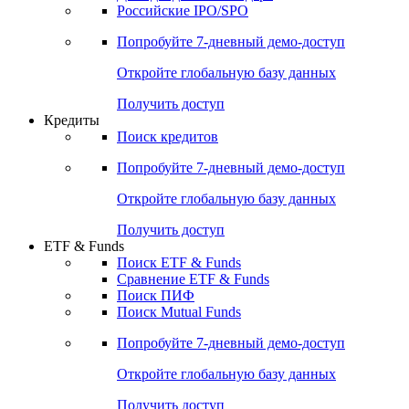
Получить доступ
Акции
Поиск акций
Дивидендный календарь
Российские IPO/SPO
Попробуйте
7-дневный
демо-доступ
Откройте глобальную базу данных
Получить доступ
Кредиты
Поиск кредитов
Попробуйте
7-дневный
демо-доступ
Откройте глобальную базу данных
Получить доступ
ETF & Funds
Поиск ETF & Funds
Сравнение ETF & Funds
Поиск ПИФ
Поиск Mutual Funds
Попробуйте
7-дневный
демо-доступ