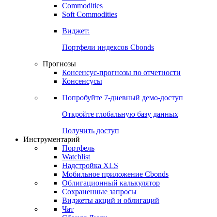
Commodities
Золото
Нефть
Бензин
Commodities
Soft Commodities
Виджет:
Портфели индексов Cbonds
Прогнозы
Консенсус-прогнозы по отчетности
Консенсусы
Попробуйте
7-дневный
демо-доступ
Откройте глобальную базу данных
Получить доступ
Инструментарий
Портфель
Watchlist
Надстройка XLS
Мобильное приложение Cbonds
Облигационный калькулятор