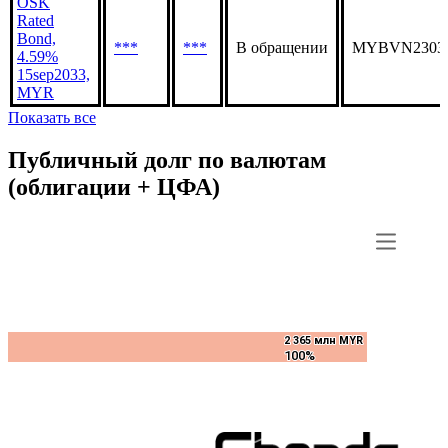
4.49%
***
***
В обращении
MYBVK23036
13sep2030,
MYR
OSK
Rated
Bond,
***
***
В обращении
MYBVN2303
4.59%
15sep2033,
MYR
Показать все
Публичный долг по валютам
(облигации + ЦФА)
2 365 млн MYR
2 365 млн MYR
100%
100%