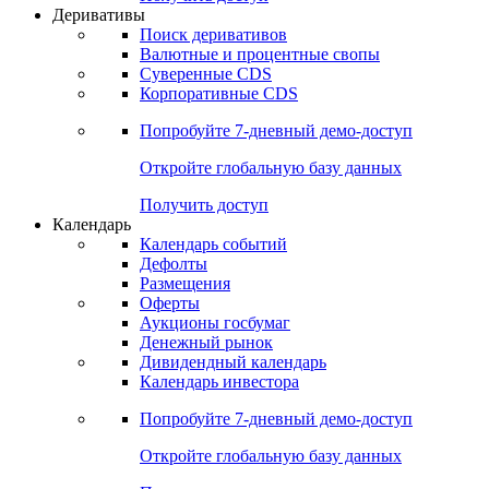
Откройте глобальную базу данных
Получить доступ
Деривативы
Поиск деривативов
Валютные и процентные свопы
Суверенные CDS
Корпоративные CDS
Попробуйте
7-дневный
демо-доступ
Откройте глобальную базу данных
Получить доступ
Календарь
Календарь событий
Дефолты
Размещения
Оферты
Аукционы госбумаг
Денежный рынок
Дивидендный календарь
Календарь инвестора