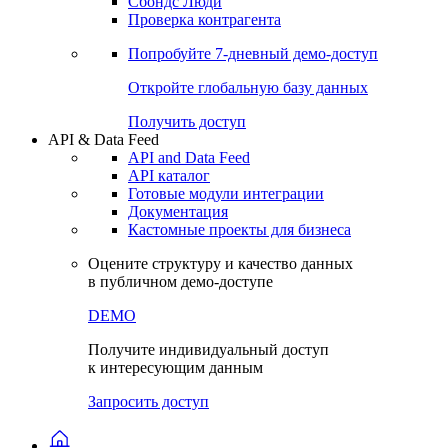
Сохраненные запросы
Виджеты акций и облигаций
Чат
Сбондс Люди
Проверка контрагента
Попробуйте
7-дневный
демо-доступ
Откройте глобальную базу данных
Получить доступ
API & Data Feed
API and Data Feed
API каталог
Готовые модули интеграции
Документация
Кастомные проекты для бизнеса
Оцените структуру и качество данных
в публичном демо-доступе
DEMO
Получите индивидуальный доступ
к интересующим данным