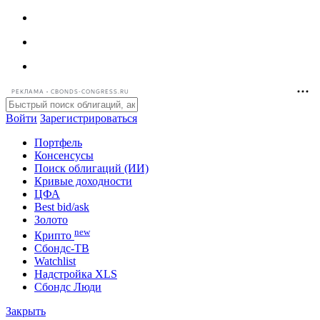
РЕКЛАМА • CBONDS-CONGRESS.RU
Войти
Зарегистрироваться
Портфель
Консенсусы
Поиск облигаций (ИИ)
Кривые доходности
ЦФА
Best bid/ask
Золото
new
Крипто
Сбондс-ТВ
Watchlist