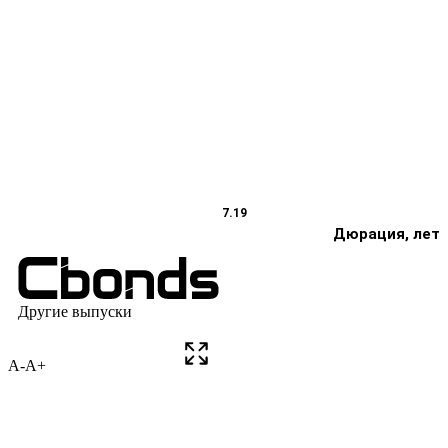
A-
A+