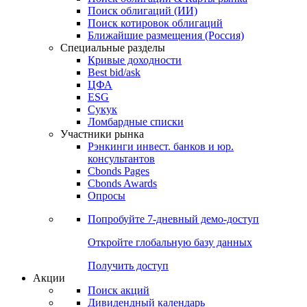
Облигации
Поиски
Поиск облигаций & Карты рынка
Поиск облигаций (ИИ)
Поиск котировок облигаций
Ближайшие размещения (Россия)
Специальные разделы
Кривые доходности
Best bid/ask
ЦФА
ESG
Сукук
Ломбардные списки
Участники рынка
Рэнкинги инвест. банков и юр.
консультантов
Cbonds Pages
Cbonds Awards
Опросы
Попробуйте
7-дневный
демо-доступ
Откройте глобальную базу данных