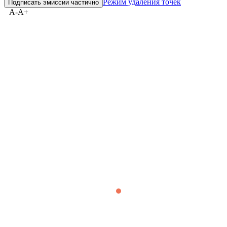
Cbonds Estimation
Тренд не выбран
Без выбросов
Режим удаления точек