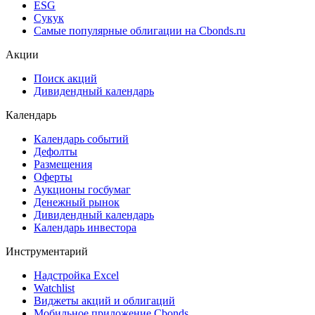
Cbonds Awards
Cbonds Pages
Ломбардные списки
ЦФА
ESG
Сукук
Самые популярные облигации на Cbonds.ru
Акции
Поиск акций
Дивидендный календарь
Календарь
Календарь событий
Дефолты
Размещения
Оферты
Аукционы госбумаг
Денежный рынок
Дивидендный календарь
Календарь инвестора
Инструментарий