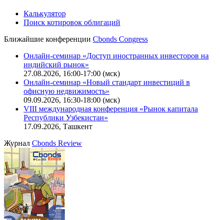
Политика обработки персональных данных (pdf)
IT-аккредитация
CBONDS OLD
Калькулятор
Поиск котировок облигаций
Ближайшие конференции
Cbonds Congress
Онлайн-семинар «Доступ иностранных инвесторов на
индийский рынок»
27.08.2026, 16:00-17:00 (мск)
Онлайн-семинар «Новый стандарт инвестиций в
офисную недвижимость»
09.09.2026, 16:30-18:00 (мск)
VIII международная конференция «Рынок капитала
Республики Узбекистан»
17.09.2026, Ташкент
Журнал
Cbonds Review