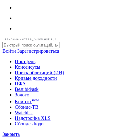
РЕКЛАМА • HTTPS://WWW.HSE.RU/
Войти
Зарегистрироваться
Портфель
Консенсусы
Поиск облигаций (ИИ)
Кривые доходности
ЦФА
Best bid/ask
Золото
new
Крипто
Сбондс-ТВ
Watchlist
Надстройка XLS