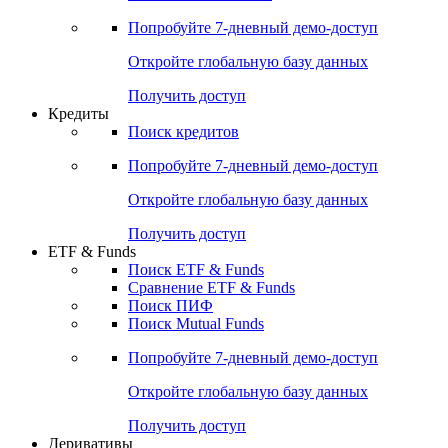
Акции
Поиск акций
Дивидендный календарь
Российские IPO/SPO
Попробуйте
7-дневный
демо-доступ
Откройте глобальную базу данных
Получить доступ
Кредиты
Поиск кредитов
Попробуйте
7-дневный
демо-доступ
Откройте глобальную базу данных
Получить доступ
ETF & Funds
Поиск ETF & Funds
Сравнение ETF & Funds
Поиск ПИФ
Поиск Mutual Funds
Попробуйте
7-дневный
демо-доступ