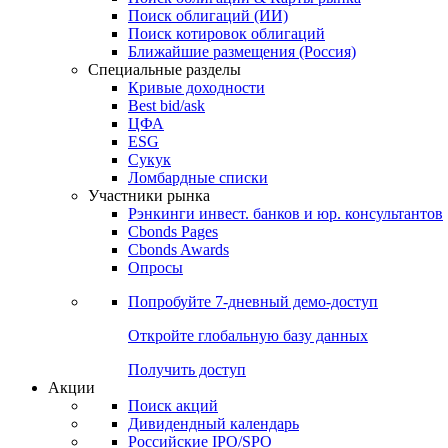
Облигации
Поиски
Поиск облигаций & Карты рынка
Поиск облигаций (ИИ)
Поиск котировок облигаций
Ближайшие размещения (Россия)
Специальные разделы
Кривые доходности
Best bid/ask
ЦФА
ESG
Сукук
Ломбардные списки
Участники рынка
Рэнкинги инвест. банков и юр. консультантов
Cbonds Pages
Cbonds Awards
Опросы
Попробуйте
7-дневный
демо-доступ
Откройте глобальную базу данных
Получить доступ