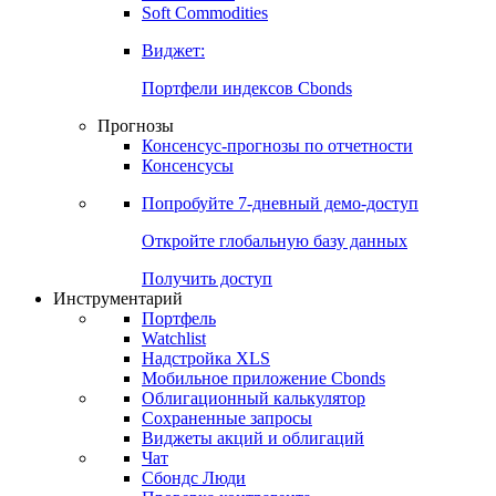
Золото
Нефть
Бензин
Commodities
Soft Commodities
Виджет:
Портфели индексов Cbonds
Прогнозы
Консенсус-прогнозы по отчетности
Консенсусы
Попробуйте
7-дневный
демо-доступ
Откройте глобальную базу данных
Получить доступ
Инструментарий
Портфель
Watchlist
Надстройка XLS
Мобильное приложение Cbonds
Облигационный калькулятор
Сохраненные запросы