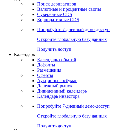
Откройте глобальную базу данных
Получить доступ
Деривативы
Поиск деривативов
Валютные и процентные свопы
Суверенные CDS
Корпоративные CDS
Попробуйте
7-дневный
демо-доступ
Откройте глобальную базу данных
Получить доступ
Календарь
Календарь событий
Дефолты
Размещения
Оферты
Аукционы госбумаг
Денежный рынок
Дивидендный календарь
Календарь инвестора
Попробуйте
7-дневный
демо-доступ