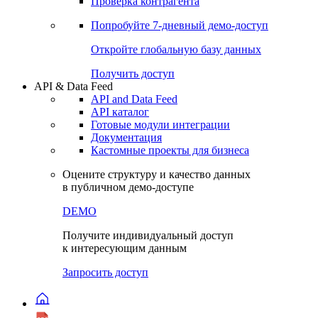
Виджеты акций и облигаций
Чат
Сбондс Люди
Проверка контрагента
Попробуйте
7-дневный
демо-доступ
Откройте глобальную базу данных
Получить доступ
API & Data Feed
API and Data Feed
API каталог
Готовые модули интеграции
Документация
Кастомные проекты для бизнеса
Оцените структуру и качество данных
в публичном демо-доступе
DEMO
Получите индивидуальный доступ
к интересующим данным
Запросить доступ