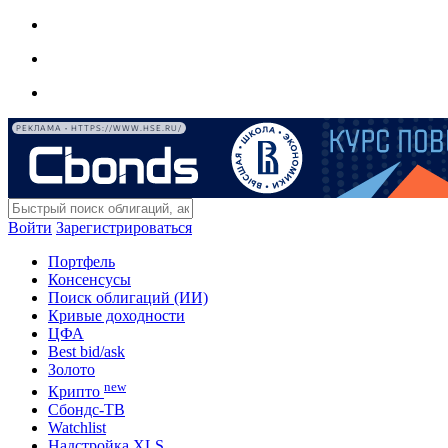
РЕКЛАМА • HTTPS://WWW.HSE.RU/
Войти
Зарегистрироваться
Портфель
Консенсусы
Поиск облигаций (ИИ)
Кривые доходности
ЦФА
Best bid/ask
Золото
new
Крипто
Сбондс-ТВ
Watchlist
Надстройка XLS