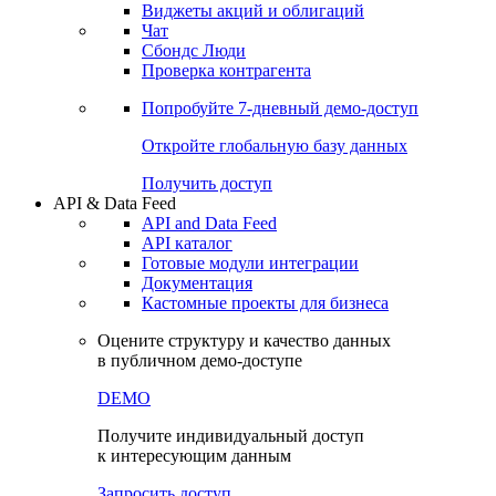
Виджеты акций и облигаций
Чат
Сбондс Люди
Проверка контрагента
Попробуйте
7-дневный
демо-доступ
Откройте глобальную базу данных
Получить доступ
API & Data Feed
API and Data Feed
API каталог
Готовые модули интеграции
Документация
Кастомные проекты для бизнеса
Оцените структуру и качество данных
в публичном демо-доступе
DEMO
Получите индивидуальный доступ
к интересующим данным
Запросить доступ