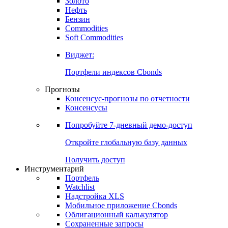
Золото
Нефть
Бензин
Commodities
Soft Commodities
Виджет:
Портфели индексов Cbonds
Прогнозы
Консенсус-прогнозы по отчетности
Консенсусы
Попробуйте
7-дневный
демо-доступ
Откройте глобальную базу данных
Получить доступ
Инструментарий
Портфель
Watchlist
Надстройка XLS
Мобильное приложение Cbonds
Облигационный калькулятор
Сохраненные запросы