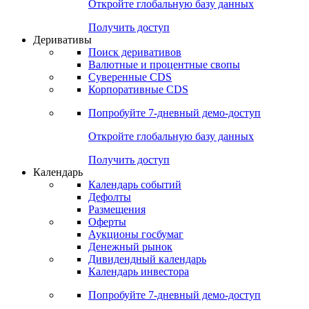
Откройте глобальную базу данных
Получить доступ
Деривативы
Поиск деривативов
Валютные и процентные свопы
Суверенные CDS
Корпоративные CDS
Попробуйте
7-дневный
демо-доступ
Откройте глобальную базу данных
Получить доступ
Календарь
Календарь событий
Дефолты
Размещения
Оферты
Аукционы госбумаг
Денежный рынок
Дивидендный календарь
Календарь инвестора
Попробуйте
7-дневный
демо-доступ