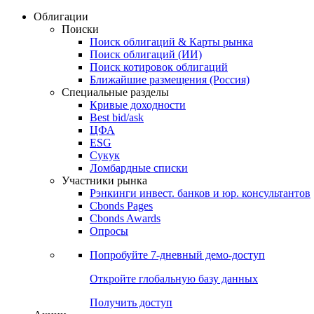
Облигации
Поиски
Поиск облигаций & Карты рынка
Поиск облигаций (ИИ)
Поиск котировок облигаций
Ближайшие размещения (Россия)
Специальные разделы
Кривые доходности
Best bid/ask
ЦФА
ESG
Сукук
Ломбардные списки
Участники рынка
Рэнкинги инвест. банков и юр. консультантов
Cbonds Pages
Cbonds Awards
Опросы
Попробуйте
7-дневный
демо-доступ
Откройте глобальную базу данных
Получить доступ