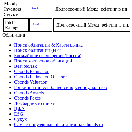
Moody's
Investors
***
Долгосрочный Межд. рейтинг в ин. 
Service
Fitch
***
Долгосрочный Межд. рейтинг в ин. в
Ratings
Облигации
Поиск облигаций & Карты рынка
Поиск облигаций (ИИ)
Ближайшие размещения (Россия)
Поиск котировок облигаций
Best bid/ask
Cbonds Estimation
Cbonds Estimation Onshore
Cbonds Valuation
Рэнкинги инвест. банков и юр. консультантов
Cbonds Awards
Cbonds Pages
Ломбардные списки
ЦФА
ESG
Сукук
Самые популярные облигации на Cbonds.ru