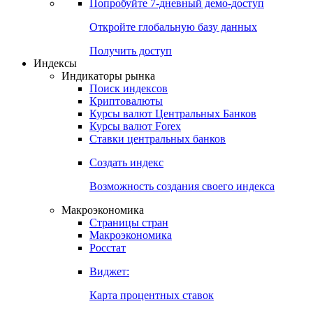
Попробуйте
7-дневный
демо-доступ
Откройте глобальную базу данных
Получить доступ
Индексы
Индикаторы рынка
Поиск индексов
Криптовалюты
Курсы валют Центральных Банков
Курсы валют Forex
Ставки центральных банков
Создать индекс
Возможность создания своего индекса
Макроэкономика
Страницы стран
Макроэкономика
Росстат
Виджет:
Карта процентных ставок