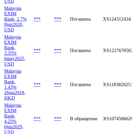
USD
Malaysia
EXIM
Bank, 2.7%
***
***
Погашена
XS1243124341
8jun2020,
USD
Malaysia
EXIM
Bank,
***
***
Погашена
XS1227678502
3.35%
6may2025,
USD
Malaysia
EXIM
Bank,
***
***
Погашена
XS1183826251
1.43%
26jan2018,
HKD
Malaysia
EXIM
Bank,
***
***
В обращении
XS1074586626
4.25%
6jun2029,
USD