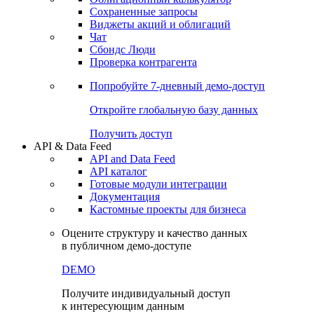
Сохраненные запросы
Виджеты акций и облигаций
Чат
Сбондс Люди
Проверка контрагента
Попробуйте
7-дневный
демо-доступ
Откройте глобальную базу данных
Получить доступ
API & Data Feed
API and Data Feed
API каталог
Готовые модули интеграции
Документация
Кастомные проекты для бизнеса
Оцените структуру и качество данных
в публичном демо-доступе
DEMO
Получите индивидуальный доступ
к интересующим данным