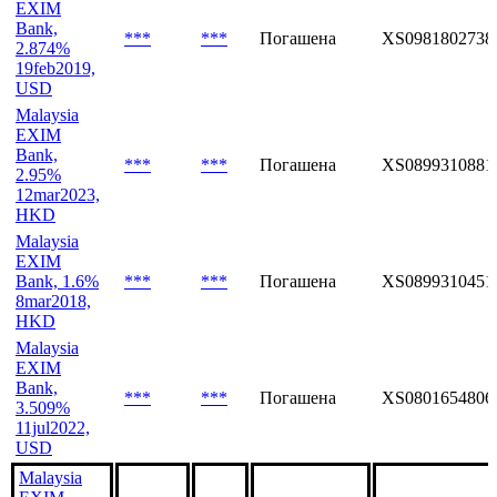
EXIM
Bank,
***
***
Погашена
XS0981802738
2.874%
19feb2019,
USD
Malaysia
EXIM
Bank,
***
***
Погашена
XS0899310881
2.95%
12mar2023,
HKD
Malaysia
EXIM
Bank, 1.6%
***
***
Погашена
XS0899310451
8mar2018,
HKD
Malaysia
EXIM
Bank,
***
***
Погашена
XS0801654806
3.509%
11jul2022,
USD
Malaysia