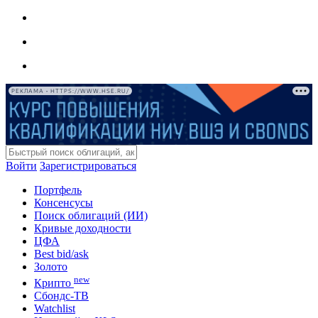
РЕКЛАМА • HTTPS://WWW.HSE.RU/
Войти
Зарегистрироваться
Портфель
Консенсусы
Поиск облигаций (ИИ)
Кривые доходности
ЦФА
Best bid/ask
Золото
new
Крипто
Сбондс-ТВ
Watchlist