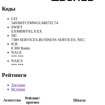
Коды
LEI
549300TCFMWGLMH7ZC74
SWIFT
EXMBMYKLXXX
SIC
7389 SERVICES-BUSINESS SERVICES, NEC
ICB
8 300 Banks
NACE
*** ***
NAICS
*** ***
Рейтинги
Текущие
История
Рейтинг/
Агентство
Шкала
прогноз