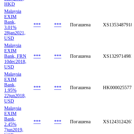
HKD
Malaysia
EXIM
Bank,
***
***
Погашена
XS1353487918
3.01%
28jan2021,
USD
Malaysia
EXIM
Bank, FRN
***
***
Погашена
XS1329714981
10dec2018,
USD
Malaysia
EXIM
Bank,
***
***
Погашена
HK0000255775
1.95%
22jun2018,
USD
Malaysia
EXIM
Bank,
***
***
Погашена
XS1243124267
2.45%
7jun2019,