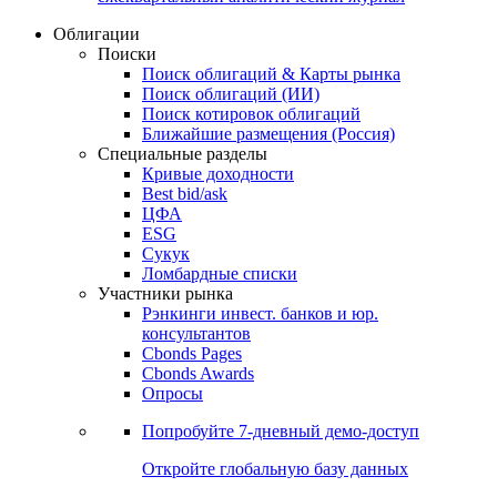
Облигации
Поиски
Поиск облигаций & Карты рынка
Поиск облигаций (ИИ)
Поиск котировок облигаций
Ближайшие размещения (Россия)
Специальные разделы
Кривые доходности
Best bid/ask
ЦФА
ESG
Сукук
Ломбардные списки
Участники рынка
Рэнкинги инвест. банков и юр.
консультантов
Cbonds Pages
Cbonds Awards
Опросы
Попробуйте
7-дневный
демо-доступ
Откройте глобальную базу данных