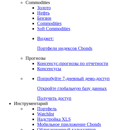
Commodities
Золото
Нефть
Бензин
Commodities
Soft Commodities
Виджет:
Портфели индексов Cbonds
Прогнозы
Консенсус-прогнозы по отчетности
Консенсусы
Попробуйте
7-дневный
демо-доступ
Откройте глобальную базу данных
Получить доступ
Инструментарий
Портфель
Watchlist
Надстройка XLS
Мобильное приложение Cbonds
Облигационный калькулятор