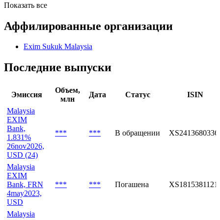
Показать все
Аффилированные организации
Exim Sukuk Malaysia
Последние выпуски
Объем,
Эмиссия
Дата
Статус
ISIN
млн
Malaysia
EXIM
Bank,
***
***
В обращении
XS2413680336
1.831%
26nov2026,
USD (24)
Malaysia
EXIM
Bank, FRN
***
***
Погашена
XS1815381121
4may2023,
USD
Malaysia