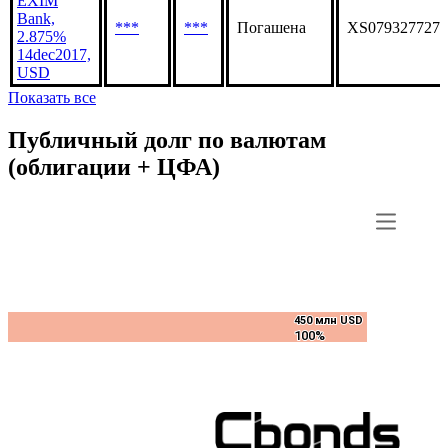
EXIM
Bank,
***
***
Погашена
XS0793277277
2.875%
14dec2017,
USD
Показать все
Публичный долг по валютам
(облигации + ЦФА)
450 млн USD
450 млн USD
100%
100%