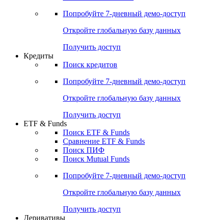
Акции
Поиск акций
Дивидендный календарь
Российские IPO/SPO
Попробуйте
7-дневный
демо-доступ
Откройте глобальную базу данных
Получить доступ
Кредиты
Поиск кредитов
Попробуйте
7-дневный
демо-доступ
Откройте глобальную базу данных
Получить доступ
ETF & Funds
Поиск ETF & Funds
Сравнение ETF & Funds
Поиск ПИФ
Поиск Mutual Funds
Попробуйте
7-дневный
демо-доступ