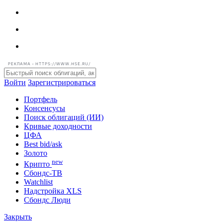
РЕКЛАМА • HTTPS://WWW.HSE.RU/
Войти
Зарегистрироваться
Портфель
Консенсусы
Поиск облигаций (ИИ)
Кривые доходности
ЦФА
Best bid/ask
Золото
new
Крипто
Сбондс-ТВ
Watchlist
Надстройка XLS