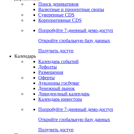
Откройте глобальную базу данных
Получить доступ
Деривативы
Поиск деривативов
Валютные и процентные свопы
Суверенные CDS
Корпоративные CDS
Попробуйте
7-дневный
демо-доступ
Откройте глобальную базу данных
Получить доступ
Календарь
Календарь событий
Дефолты
Размещения
Оферты
Аукционы госбумаг
Денежный рынок
Дивидендный календарь
Календарь инвестора
Попробуйте
7-дневный
демо-доступ