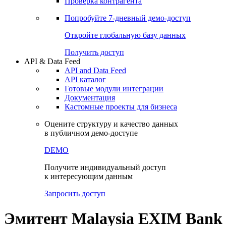
Виджеты акций и облигаций
Чат
Сбондс Люди
Проверка контрагента
Попробуйте
7-дневный
демо-доступ
Откройте глобальную базу данных
Получить доступ
API & Data Feed
API and Data Feed
API каталог
Готовые модули интеграции
Документация
Кастомные проекты для бизнеса
Оцените структуру и качество данных
в публичном демо-доступе
DEMO
Получите индивидуальный доступ
к интересующим данным
Запросить доступ