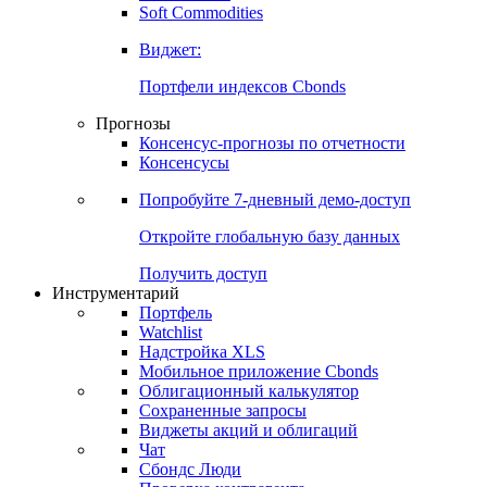
Золото
Нефть
Бензин
Commodities
Soft Commodities
Виджет:
Портфели индексов Cbonds
Прогнозы
Консенсус-прогнозы по отчетности
Консенсусы
Попробуйте
7-дневный
демо-доступ
Откройте глобальную базу данных
Получить доступ
Инструментарий
Портфель
Watchlist
Надстройка XLS
Мобильное приложение Cbonds
Облигационный калькулятор
Сохраненные запросы