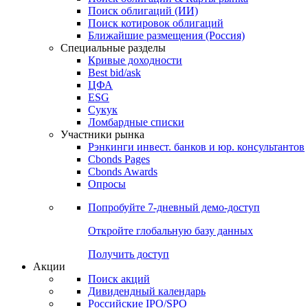
Облигации
Поиски
Поиск облигаций & Карты рынка
Поиск облигаций (ИИ)
Поиск котировок облигаций
Ближайшие размещения (Россия)
Специальные разделы
Кривые доходности
Best bid/ask
ЦФА
ESG
Сукук
Ломбардные списки
Участники рынка
Рэнкинги инвест. банков и юр. консультантов
Cbonds Pages
Cbonds Awards
Опросы
Попробуйте
7-дневный
демо-доступ
Откройте глобальную базу данных
Получить доступ