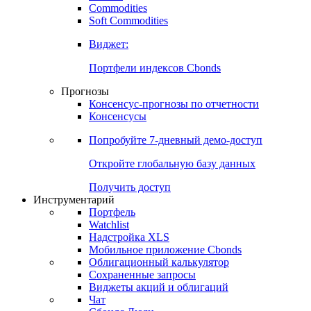
Commodities
Soft Commodities
Виджет:
Портфели индексов Cbonds
Прогнозы
Консенсус-прогнозы по отчетности
Консенсусы
Попробуйте
7-дневный
демо-доступ
Откройте глобальную базу данных
Получить доступ
Инструментарий
Портфель
Watchlist
Надстройка XLS
Мобильное приложение Cbonds
Облигационный калькулятор
Сохраненные запросы
Виджеты акций и облигаций
Чат