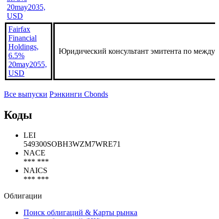
20may2035,
USD
Fairfax
Financial
Holdings,
Юридический консультант эмитента по между
6.5%
20may2055,
USD
Все выпуски
Рэнкинги Cbonds
Коды
LEI
549300SOBH3WZM7WRE71
NACE
*** ***
NAICS
*** ***
Облигации
Поиск облигаций & Карты рынка