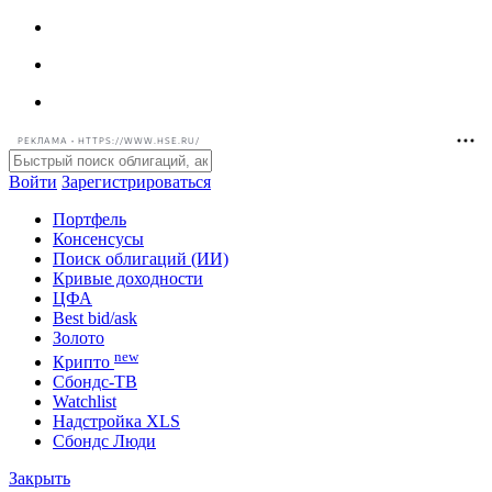
РЕКЛАМА • HTTPS://WWW.HSE.RU/
Войти
Зарегистрироваться
Портфель
Консенсусы
Поиск облигаций (ИИ)
Кривые доходности
ЦФА
Best bid/ask
Золото
new
Крипто
Сбондс-ТВ
Watchlist
Надстройка XLS
Сбондс Люди
Закрыть