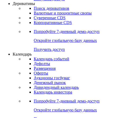
Деривативы
Поиск деривативов
Валютные и процентные свопы
Суверенные CDS
Корпоративные CDS
Попробуйте
7-дневный
демо-доступ
Откройте глобальную базу данных
Получить доступ
Календарь
Календарь событий
Дефолты
Размещения
Оферты
Аукционы госбумаг
Денежный рынок
Дивидендный календарь
Календарь инвестора
Попробуйте
7-дневный
демо-доступ
Откройте глобальную базу данных