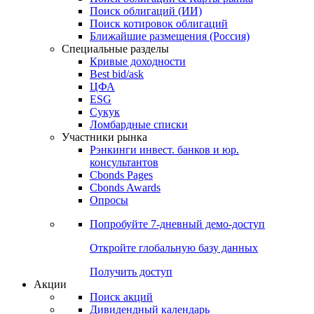
Поиск облигаций (ИИ)
Поиск котировок облигаций
Ближайшие размещения (Россия)
Специальные разделы
Кривые доходности
Best bid/ask
ЦФА
ESG
Сукук
Ломбардные списки
Участники рынка
Рэнкинги инвест. банков и юр.
консультантов
Cbonds Pages
Cbonds Awards
Опросы
Попробуйте
7-дневный
демо-доступ
Откройте глобальную базу данных
Получить доступ
Акции
Поиск акций
Дивидендный календарь