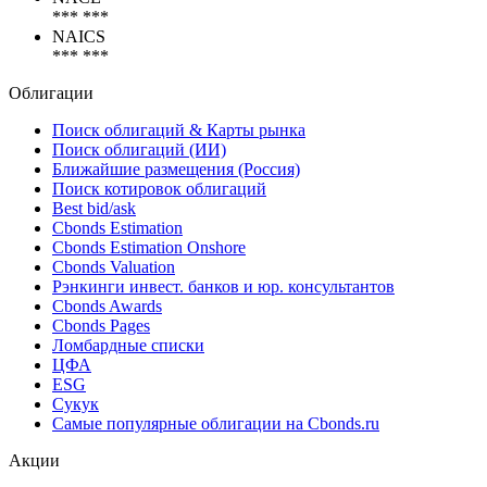
LEI
815600F55E3F163A1108
NACE
*** ***
NAICS
*** ***
Облигации
Поиск облигаций & Карты рынка
Поиск облигаций (ИИ)
Ближайшие размещения (Россия)
Поиск котировок облигаций
Best bid/ask
Cbonds Estimation
Cbonds Estimation Onshore
Cbonds Valuation
Рэнкинги инвест. банков и юр. консультантов
Cbonds Awards
Cbonds Pages
Ломбардные списки
ЦФА
ESG
Сукук