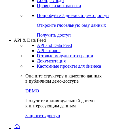
Сохраненные запросы
Виджеты акций и облигаций
Чат
Сбондс Люди
Проверка контрагента
Попробуйте
7-дневный
демо-доступ
Откройте глобальную базу данных
Получить доступ
API & Data Feed
API and Data Feed
API каталог
Готовые модули интеграции
Документация
Кастомные проекты для бизнеса
Оцените структуру и качество данных
в публичном демо-доступе
DEMO
Получите индивидуальный доступ
к интересующим данным