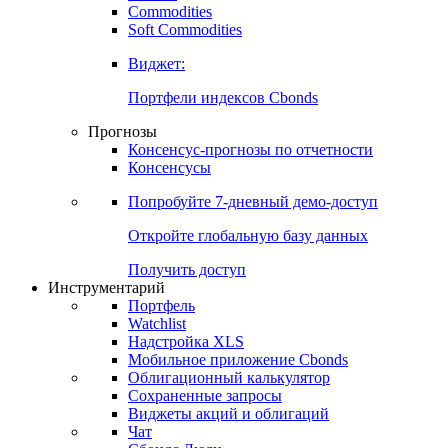
Commodities
Золото
Нефть
Бензин
Commodities
Soft Commodities
Виджет:
Портфели индексов Cbonds
Прогнозы
Консенсус-прогнозы по отчетности
Консенсусы
Попробуйте
7-дневный
демо-доступ
Откройте глобальную базу данных
Получить доступ
Инструментарий
Портфель
Watchlist
Надстройка XLS
Мобильное приложение Cbonds
Облигационный калькулятор