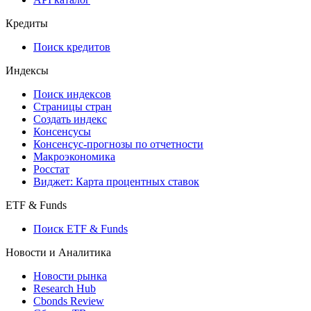
API and Data Feed
710-П
API каталог
Кредиты
Поиск кредитов
Индексы
Поиск индексов
Страницы стран
Создать индекс
Консенсусы
Консенсус-прогнозы по отчетности
Макроэкономика
Росстат
Виджет: Карта процентных ставок
ETF & Funds
Поиск ETF & Funds
Новости и Аналитика