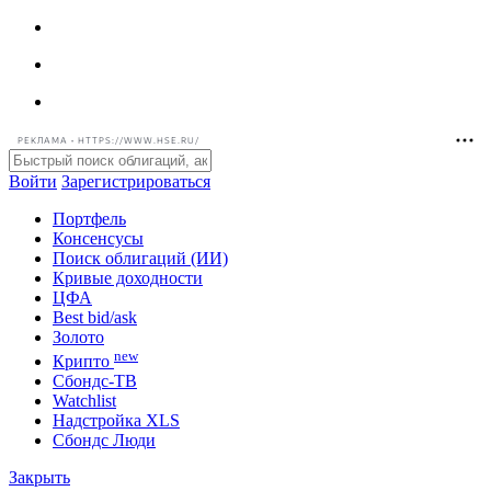
РЕКЛАМА • HTTPS://WWW.HSE.RU/
Войти
Зарегистрироваться
Портфель
Консенсусы
Поиск облигаций (ИИ)
Кривые доходности
ЦФА
Best bid/ask
Золото
new
Крипто
Сбондс-ТВ
Watchlist