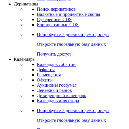
Откройте глобальную базу данных
Получить доступ
Деривативы
Поиск деривативов
Валютные и процентные свопы
Суверенные CDS
Корпоративные CDS
Попробуйте
7-дневный
демо-доступ
Откройте глобальную базу данных
Получить доступ
Календарь
Календарь событий
Дефолты
Размещения
Оферты
Аукционы госбумаг
Денежный рынок
Дивидендный календарь
Календарь инвестора