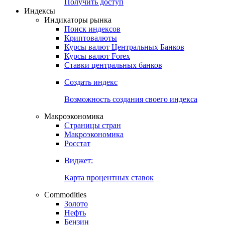
Попробуйте
7-дневный
демо-доступ
Откройте глобальную базу данных
Получить доступ
Индексы
Индикаторы рынка
Поиск индексов
Криптовалюты
Курсы валют Центральных Банков
Курсы валют Forex
Ставки центральных банков
Создать индекс
Возможность создания своего индекса
Макроэкономика
Страницы стран
Макроэкономика
Росстат
Виджет:
Карта процентных ставок