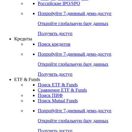
Получить доступ
Акции
Поиск акций
Дивидендный календарь
Российские IPO/SPO
Попробуйте
7-дневный
демо-доступ
Откройте глобальную базу данных
Получить доступ
Кредиты
Поиск кредитов
Попробуйте
7-дневный
демо-доступ
Откройте глобальную базу данных
Получить доступ
ETF & Funds
Поиск ETF & Funds
Сравнение ETF & Funds
Поиск ПИФ
Поиск Mutual Funds
Попробуйте
7-дневный
демо-доступ