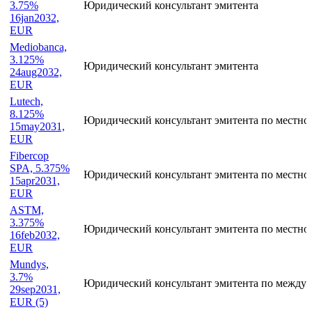
Эмиссия
Статус участника
MedioCredito
Centrale,
3.75%
Юридический консультант эмитента
16jan2032,
EUR
Mediobanca,
3.125%
Юридический консультант эмитента
24aug2032,
EUR
Lutech,
8.125%
Юридический консультант эмитента по местно
15may2031,
EUR
Fibercop
SPA, 5.375%
Юридический консультант эмитента по местно
15apr2031,
EUR
ASTM,
3.375%
Юридический консультант эмитента по местно
16feb2032,
EUR
Mundys,