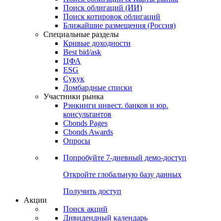
Облигации
Поиски
Поиск облигаций & Карты рынка
Поиск облигаций (ИИ)
Поиск котировок облигаций
Ближайшие размещения (Россия)
Специальные разделы
Кривые доходности
Best bid/ask
ЦФА
ESG
Сукук
Ломбардные списки
Участники рынка
Рэнкинги инвест. банков и юр.
консультантов
Cbonds Pages
Cbonds Awards
Опросы
Попробуйте
7-дневный
демо-доступ
Откройте глобальную базу данных