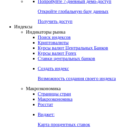
Попробуйте
7-дневный
демо-доступ
Откройте глобальную базу данных
Получить доступ
Индексы
Индикаторы рынка
Поиск индексов
Криптовалюты
Курсы валют Центральных Банков
Курсы валют Forex
Ставки центральных банков
Создать индекс
Возможность создания своего индекса
Макроэкономика
Страницы стран
Макроэкономика
Росстат
Виджет:
Карта процентных ставок