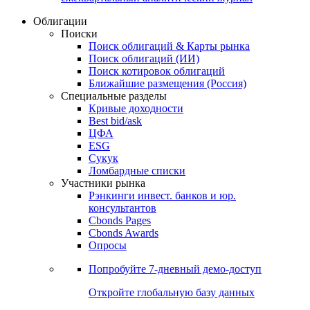
Облигации
Поиски
Поиск облигаций & Карты рынка
Поиск облигаций (ИИ)
Поиск котировок облигаций
Ближайшие размещения (Россия)
Специальные разделы
Кривые доходности
Best bid/ask
ЦФА
ESG
Сукук
Ломбардные списки
Участники рынка
Рэнкинги инвест. банков и юр.
консультантов
Cbonds Pages
Cbonds Awards
Опросы
Попробуйте
7-дневный
демо-доступ
Откройте глобальную базу данных