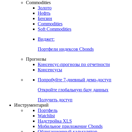
Commodities
Золото
Нефть
Бензин
Commodities
Soft Commodities
Виджет:
Портфели индексов Cbonds
Прогнозы
Консенсус-прогнозы по отчетности
Консенсусы
Попробуйте
7-дневный
демо-доступ
Откройте глобальную базу данных
Получить доступ
Инструментарий
Портфель
Watchlist
Надстройка XLS
Мобильное приложение Cbonds
Облигационный калькулятор