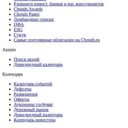
Рэнкинги инвест. банков и юр. консультантов
Cbonds Awards
Cbonds Pages
Ломбардные списки
ЦФА
ESG
Сукук
Самые популярные облигации на Cbonds.ru
Акции
Поиск акций
Дивидендный календарь
Календарь
Календарь событий
Дефолты
Размещения
Оферты
Аукционы госбумаг
Денежный рынок
Дивидендный календарь
Календарь инвестора