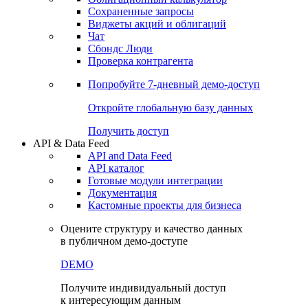
Сохраненные запросы
Виджеты акций и облигаций
Чат
Сбондс Люди
Проверка контрагента
Попробуйте
7-дневный
демо-доступ
Откройте глобальную базу данных
Получить доступ
API & Data Feed
API and Data Feed
API каталог
Готовые модули интеграции
Документация
Кастомные проекты для бизнеса
Оцените структуру и качество данных
в публичном демо-доступе
DEMO
Получите индивидуальный доступ
к интересующим данным