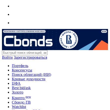
РЕКЛАМА • HTTPS://WWW.HSE.RU/
Войти
Зарегистрироваться
Портфель
Консенсусы
Поиск облигаций (ИИ)
Кривые доходности
ЦФА
Best bid/ask
Золото
new
Крипто
Сбондс-ТВ
Watchlist