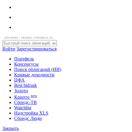
РЕКЛАМА • CBONDS-CONGRESS.RU
Войти
Зарегистрироваться
Портфель
Консенсусы
Поиск облигаций (ИИ)
Кривые доходности
ЦФА
Best bid/ask
Золото
new
Крипто
Сбондс-ТВ
Watchlist
Надстройка XLS