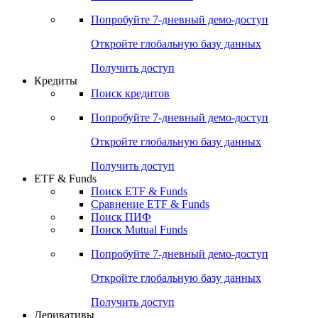
Акции
Поиск акций
Дивидендный календарь
Российские IPO/SPO
Попробуйте
7-дневный
демо-доступ
Откройте глобальную базу данных
Получить доступ
Кредиты
Поиск кредитов
Попробуйте
7-дневный
демо-доступ
Откройте глобальную базу данных
Получить доступ
ETF & Funds
Поиск ETF & Funds
Сравнение ETF & Funds
Поиск ПИФ
Поиск Mutual Funds
Попробуйте
7-дневный
демо-доступ