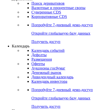
Откройте глобальную базу данных
Получить доступ
Деривативы
Поиск деривативов
Валютные и процентные свопы
Суверенные CDS
Корпоративные CDS
Попробуйте
7-дневный
демо-доступ
Откройте глобальную базу данных
Получить доступ
Календарь
Календарь событий
Дефолты
Размещения
Оферты
Аукционы госбумаг
Денежный рынок
Дивидендный календарь
Календарь инвестора
Попробуйте
7-дневный
демо-доступ