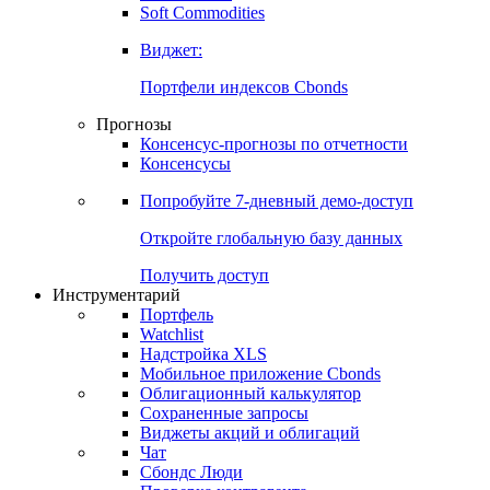
Золото
Нефть
Бензин
Commodities
Soft Commodities
Виджет:
Портфели индексов Cbonds
Прогнозы
Консенсус-прогнозы по отчетности
Консенсусы
Попробуйте
7-дневный
демо-доступ
Откройте глобальную базу данных
Получить доступ
Инструментарий
Портфель
Watchlist
Надстройка XLS
Мобильное приложение Cbonds
Облигационный калькулятор
Сохраненные запросы