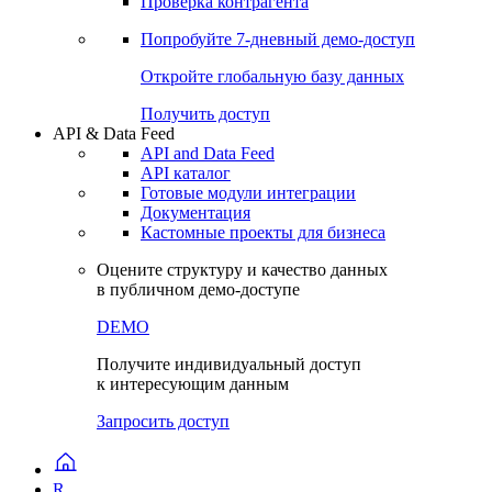
Виджеты акций и облигаций
Чат
Сбондс Люди
Проверка контрагента
Попробуйте
7-дневный
демо-доступ
Откройте глобальную базу данных
Получить доступ
API & Data Feed
API and Data Feed
API каталог
Готовые модули интеграции
Документация
Кастомные проекты для бизнеса
Оцените структуру и качество данных
в публичном демо-доступе
DEMO
Получите индивидуальный доступ
к интересующим данным
Запросить доступ