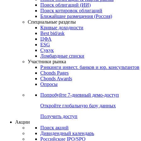
Облигации
Поиски
Поиск облигаций & Карты рынка
Поиск облигаций (ИИ)
Поиск котировок облигаций
Ближайшие размещения (Россия)
Специальные разделы
Кривые доходности
Best bid/ask
ЦФА
ESG
Сукук
Ломбардные списки
Участники рынка
Рэнкинги инвест. банков и юр. консультантов
Cbonds Pages
Cbonds Awards
Опросы
Попробуйте
7-дневный
демо-доступ
Откройте глобальную базу данных
Получить доступ