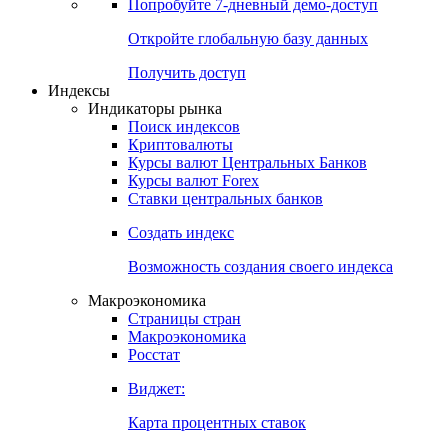
Попробуйте
7-дневный
демо-доступ
Откройте глобальную базу данных
Получить доступ
Индексы
Индикаторы рынка
Поиск индексов
Криптовалюты
Курсы валют Центральных Банков
Курсы валют Forex
Ставки центральных банков
Создать индекс
Возможность создания своего индекса
Макроэкономика
Страницы стран
Макроэкономика
Росстат
Виджет:
Карта процентных ставок