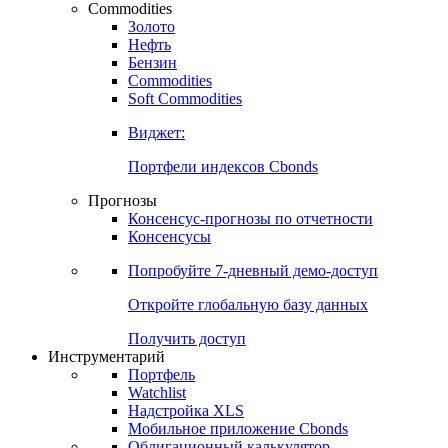
Commodities
Золото
Нефть
Бензин
Commodities
Soft Commodities
Виджет:
Портфели индексов Cbonds
Прогнозы
Консенсус-прогнозы по отчетности
Консенсусы
Попробуйте
7-дневный
демо-доступ
Откройте глобальную базу данных
Получить доступ
Инструментарий
Портфель
Watchlist
Надстройка XLS
Мобильное приложение Cbonds
Облигационный калькулятор