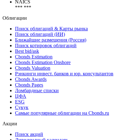
NAICS
*** ***
Облигации
Поиск облигаций & Карты рынка
Поиск облигаций (ИИ)
Ближайшие размещения (Россия)
Поиск котировок облигаций
Best bid/ask
Cbonds Estimation
Cbonds Estimation Onshore
Cbonds Valuation
Рэнкинги инвест. банков и юр. консультантов
Cbonds Awards
Cbonds Pages
Ломбардные списки
ЦФА
ESG
Сукук
Самые популярные облигации на Cbonds.ru
Акции
Поиск акций
Дивидендный календарь