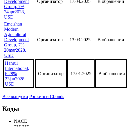
Development
Организатор
17.04.2025
В обращении
Group, 7%
24apr2028,
USD
Emeishan
Modern
Agricultural
Development
Организатор
13.03.2025
В обращении
Group, 7%
20mar2028,
USD
Hanrui
International,
6.28%
Организатор
17.01.2025
В обращении
23jan2028,
USD
Все выпуски
Рэнкинги Cbonds
Коды
NACE
*** ***