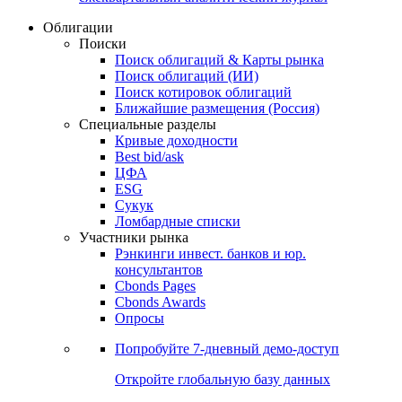
Облигации
Поиски
Поиск облигаций & Карты рынка
Поиск облигаций (ИИ)
Поиск котировок облигаций
Ближайшие размещения (Россия)
Специальные разделы
Кривые доходности
Best bid/ask
ЦФА
ESG
Сукук
Ломбардные списки
Участники рынка
Рэнкинги инвест. банков и юр.
консультантов
Cbonds Pages
Cbonds Awards
Опросы
Попробуйте
7-дневный
демо-доступ
Откройте глобальную базу данных