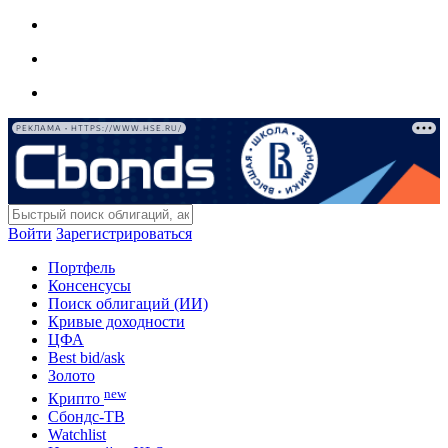
РЕКЛАМА • HTTPS://WWW.HSE.RU/
Войти
Зарегистрироваться
Портфель
Консенсусы
Поиск облигаций (ИИ)
Кривые доходности
ЦФА
Best bid/ask
Золото
new
Крипто
Сбондс-ТВ
Watchlist