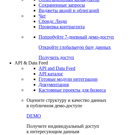
Сохраненные запросы
Виджеты акций и облигаций
Чат
Сбондс Люди
Проверка контрагента
Попробуйте
7-дневный
демо-доступ
Откройте глобальную базу данных
Получить доступ
API & Data Feed
API and Data Feed
API каталог
Готовые модули интеграции
Документация
Кастомные проекты для бизнеса
Оцените структуру и качество данных
в публичном демо-доступе
DEMO
Получите индивидуальный доступ
к интересующим данным