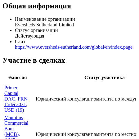
Eversheds Sutherland is a global multinational law practice created
by a combination of law firms Eversheds LLP and Sutherland
Asbill & Brennan LLP, in February 2017.
Общая информация
Наименование организации
Eversheds Sutherland Limited
Статус организации
Действующая
Сайт
https://www.eversheds-sutherland.com/global/en/index.page
Участие в сделках
Эмиссия
Статус участника
Primer
Capital
DAC, FRN
Юридический консультант эмитента по междун
15dec2031,
USD (19)
Mauritius