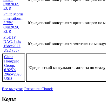
GBP
Philip Morris
International,
3.25%
Юридический консультант организаторов по ме
6jun2032,
EUR
Philip Morris
International,
2.75%
Юридический консультант организаторов по ме
6jun2029,
EUR
ProETP
DAC, 14%
Юридический консультант эмитента по междун
15dec2027,
USD (35)
China
Hongqiao
Group,
Юридический консультант эмитента по междун
6.925%
29nov2028,
USD
Все выпуски
Рэнкинги Cbonds