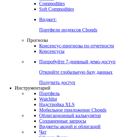
Commodities
Золото
Нефть
Бензин
Commodities
Soft Commodities
Виджет:
Портфели индексов Cbonds
Прогнозы
Консенсус-прогнозы по отчетности
Консенсусы
Попробуйте
7-дневный
демо-доступ
Откройте глобальную базу данных
Получить доступ
Инструментарий
Портфель
Watchlist
Надстройка XLS
Мобильное приложение Cbonds
Облигационный калькулятор