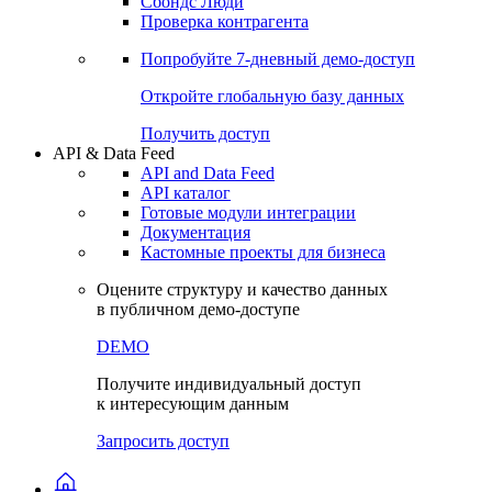
Сохраненные запросы
Виджеты акций и облигаций
Чат
Сбондс Люди
Проверка контрагента
Попробуйте
7-дневный
демо-доступ
Откройте глобальную базу данных
Получить доступ
API & Data Feed
API and Data Feed
API каталог
Готовые модули интеграции
Документация
Кастомные проекты для бизнеса
Оцените структуру и качество данных
в публичном демо-доступе
DEMO
Получите индивидуальный доступ
к интересующим данным