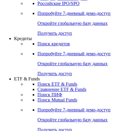
Получить доступ
Акции
Поиск акций
Дивидендный календарь
Российские IPO/SPO
Попробуйте
7-дневный
демо-доступ
Откройте глобальную базу данных
Получить доступ
Кредиты
Поиск кредитов
Попробуйте
7-дневный
демо-доступ
Откройте глобальную базу данных
Получить доступ
ETF & Funds
Поиск ETF & Funds
Сравнение ETF & Funds
Поиск ПИФ
Поиск Mutual Funds
Попробуйте
7-дневный
демо-доступ