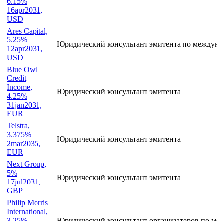
Commercial
Bank
(MCB),
Юридический консультант эмитента по местном
6.15%
16apr2031,
USD
Ares Capital,
5.25%
Юридический консультант эмитента по междун
12apr2031,
USD
Blue Owl
Credit
Income,
Юридический консультант эмитента
4.25%
31jan2031,
EUR
Telstra,
3.375%
Юридический консультант эмитента
2mar2035,
EUR
Next Group,
5%
Юридический консультант эмитента
17jul2031,