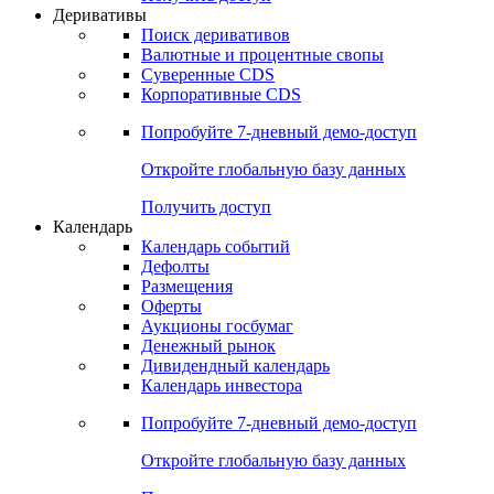
Откройте глобальную базу данных
Получить доступ
Деривативы
Поиск деривативов
Валютные и процентные свопы
Суверенные CDS
Корпоративные CDS
Попробуйте
7-дневный
демо-доступ
Откройте глобальную базу данных
Получить доступ
Календарь
Календарь событий
Дефолты
Размещения
Оферты
Аукционы госбумаг
Денежный рынок
Дивидендный календарь
Календарь инвестора