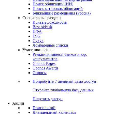
Облигации
Поиски
Поиск облигаций & Карты рынка
Поиск облигаций (ИИ)
Поиск котировок облигаций
Ближайшие размещения (Россия)
Специальные разделы
Кривые доходности
Best bid/ask
ЦФА
ESG
Сукук
Ломбардные списки
Участники рынка
Рэнкинги инвест. банков и юр.
консультантов
Cbonds Pages
Cbonds Awards
Опросы
Попробуйте
7-дневный
демо-доступ
Откройте глобальную базу данных