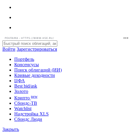
РЕКЛАМА • HTTPS://WWW.HSE.RU/
Войти
Зарегистрироваться
Портфель
Консенсусы
Поиск облигаций (ИИ)
Кривые доходности
ЦФА
Best bid/ask
Золото
new
Крипто
Сбондс-ТВ
Watchlist