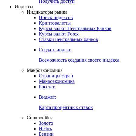
Попробуйте
7-дневный
демо-доступ
Откройте глобальную базу данных
Получить доступ
Индексы
Индикаторы рынка
Поиск индексов
Криптовалюты
Курсы валют Центральных Банков
Курсы валют Forex
Ставки центральных банков
Создать индекс
Возможность создания своего индекса
Макроэкономика
Страницы стран
Макроэкономика
Росстат
Виджет:
Карта процентных ставок