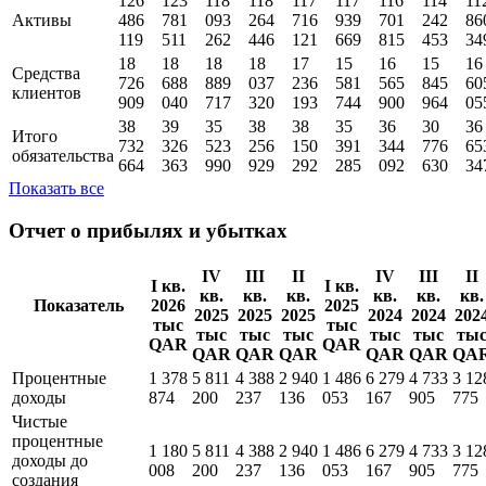
126
123
118
118
117
117
116
114
11
Активы
486
781
093
264
716
939
701
242
86
119
511
262
446
121
669
815
453
34
18
18
18
18
17
15
16
15
16
Средства
726
688
889
037
236
581
565
845
60
клиентов
909
040
717
320
193
744
900
964
05
38
39
35
38
38
35
36
30
36
Итого
732
326
523
256
150
391
344
776
65
обязательства
664
363
990
929
292
285
092
630
34
Показать все
Отчет о прибылях и убытках
IV
III
II
IV
III
II
I кв.
I кв.
кв.
кв.
кв.
кв.
кв.
кв.
Показатель
2026
2025
2025
2025
2025
2024
2024
202
тыс
тыс
тыс
тыс
тыс
тыс
тыс
ты
QAR
QAR
QAR
QAR
QAR
QAR
QAR
QA
Процентные
1 378
5 811
4 388
2 940
1 486
6 279
4 733
3 12
доходы
874
200
237
136
053
167
905
775
Чистые
процентные
1 180
5 811
4 388
2 940
1 486
6 279
4 733
3 12
доходы до
008
200
237
136
053
167
905
775
создания