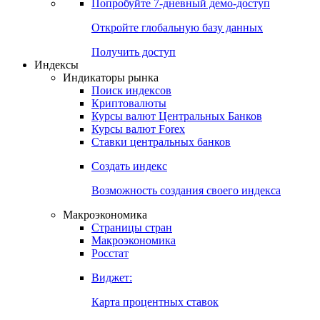
Попробуйте
7-дневный
демо-доступ
Откройте глобальную базу данных
Получить доступ
Индексы
Индикаторы рынка
Поиск индексов
Криптовалюты
Курсы валют Центральных Банков
Курсы валют Forex
Ставки центральных банков
Создать индекс
Возможность создания своего индекса
Макроэкономика
Страницы стран
Макроэкономика
Росстат
Виджет:
Карта процентных ставок