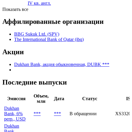
IV кв. англ.
Показать все
Аффилированные организации
BBG Sukuk Ltd. (SPV)
The International Bank of Qatar (ibq)
Акции
Dukhan Bank, акция обыкновенная, DUBK ***
Последние выпуски
Объем,
Эмиссия
Дата
Статус
IS
млн
Dukhan
Bank, 6%
***
***
В обращении
XS3320
perp., USD
Dukhan
Bank,