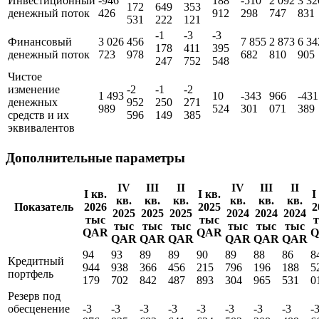
Инвестиционный
-946
188
-510
2 092
3 32
172
649
353
денежный поток
426
912
298
747
831
531
222
121
-1
-3
-3
Финансовый
3 026
456
7 855
2 873
6 34
178
411
395
денежный поток
723
978
682
810
905
247
752
548
Чистое
изменение
-2
-1
-2
1 493
10
-343
966
-431
денежных
952
250
271
989
524
301
071
389
средств и их
596
149
385
эквивалентов
Дополнительные параметры
IV
III
II
IV
III
II
I кв.
I кв.
I
кв.
кв.
кв.
кв.
кв.
кв.
Показатель
2026
2025
2
2025
2025
2025
2024
2024
2024
тыс
тыс
тыс
тыс
тыс
тыс
тыс
тыс
QAR
QAR
Q
QAR
QAR
QAR
QAR
QAR
QAR
94
93
89
89
90
89
88
86
8
Кредитный
944
938
366
456
215
796
196
188
5
портфель
179
702
842
487
893
304
965
531
0
Резерв под
обесценение
-3
-3
-3
-3
-3
-3
-3
-3
-