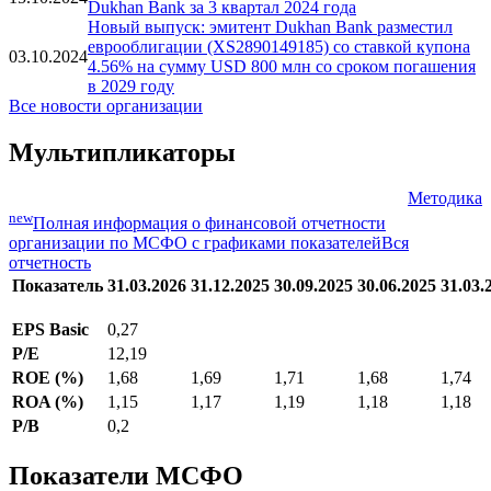
Dukhan Bank за 3 квартал 2024 года
Новый выпуск: эмитент Dukhan Bank разместил
еврооблигации (XS2890149185) со ставкой купона
03.10.2024
4.56% на сумму USD 800 млн со сроком погашения
в 2029 году
Все новости организации
Мультипликаторы
Методика
new
Полная информация о финансовой отчетности
организации по МСФО с графиками показателей
Вся
отчетность
Показатель
31.03.2026
31.12.2025
30.09.2025
30.06.2025
31.03.
EPS Basic
0,27
P/E
12,19
ROE (%)
1,68
1,69
1,71
1,68
1,74
ROA (%)
1,15
1,17
1,19
1,18
1,18
P/B
0,2
Показатели МСФО