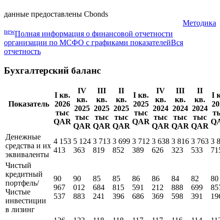
данные предоставлены Cbonds
Методика
new
Полная информация о финансовой отчетности
организации по МСФО с графиками показателей
Вся
отчетность
Бухгалтерский баланс
IV
III
II
IV
III
II
I кв.
I кв.
I 
кв.
кв.
кв.
кв.
кв.
кв.
Показатель
2026
2025
20
2025
2025
2025
2024
2024
2024
тыс
тыс
т
тыс
тыс
тыс
тыс
тыс
тыс
QAR
QAR
Q
QAR
QAR
QAR
QAR
QAR
QAR
Денежные
4 153
5 124
3 713
3 699
3 712
3 638
3 816
3 763
3 
средства и их
413
363
819
852
389
626
323
533
71
эквиваленты
Чистый
кредитный
90
90
85
85
86
86
84
82
80
портфель/
967
012
684
815
591
212
888
699
85
Чистые
537
883
241
396
686
369
598
391
19
инвестиции
в лизинг