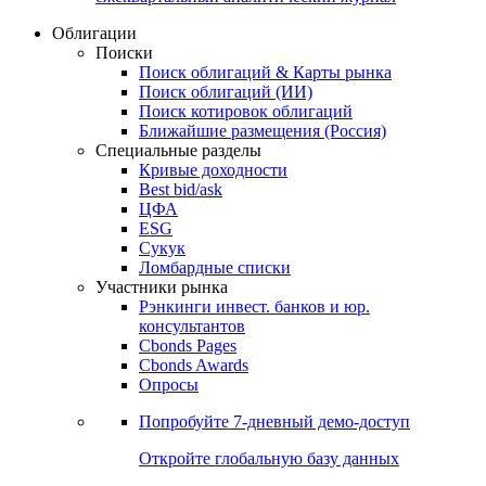
Облигации
Поиски
Поиск облигаций & Карты рынка
Поиск облигаций (ИИ)
Поиск котировок облигаций
Ближайшие размещения (Россия)
Специальные разделы
Кривые доходности
Best bid/ask
ЦФА
ESG
Сукук
Ломбардные списки
Участники рынка
Рэнкинги инвест. банков и юр.
консультантов
Cbonds Pages
Cbonds Awards
Опросы
Попробуйте
7-дневный
демо-доступ
Откройте глобальную базу данных