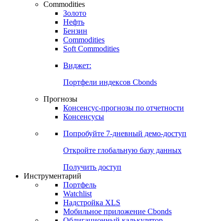
Commodities
Золото
Нефть
Бензин
Commodities
Soft Commodities
Виджет:
Портфели индексов Cbonds
Прогнозы
Консенсус-прогнозы по отчетности
Консенсусы
Попробуйте
7-дневный
демо-доступ
Откройте глобальную базу данных
Получить доступ
Инструментарий
Портфель
Watchlist
Надстройка XLS
Мобильное приложение Cbonds
Облигационный калькулятор