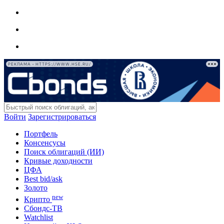
РЕКЛАМА • HTTPS://WWW.HSE.RU/
Войти
Зарегистрироваться
Портфель
Консенсусы
Поиск облигаций (ИИ)
Кривые доходности
ЦФА
Best bid/ask
Золото
new
Крипто
Сбондс-ТВ
Watchlist