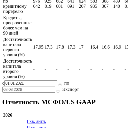
по
976
925
682
641
624
583
308
489
6
кредитному
642
819
601
091
207
935
367
140
8
портфелю
Кредиты,
просроченные
-
-
-
-
-
-
-
-
-
более чем на
90 дней
Достаточность
капитала
17,95
17,3
17,8
17,3
17
16,4
16,6
16,9
1
первого
уровня (%)
Достаточность
капитала
-
-
-
-
-
-
-
-
-
второго
уровня (%)
с
по
Экспорт
Отчетность МСФО/US GAAP
2026
I кв. англ.
II кв. англ.