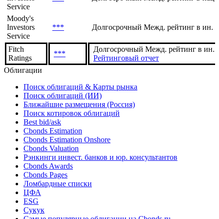
Service
Moody's
Investors
***
Долгосрочный Межд. рейтинг в ин. 
Service
Fitch
Долгосрочный Межд. рейтинг в ин. в
***
Ratings
Рейтинговый отчет
Облигации
Поиск облигаций & Карты рынка
Поиск облигаций (ИИ)
Ближайшие размещения (Россия)
Поиск котировок облигаций
Best bid/ask
Cbonds Estimation
Cbonds Estimation Onshore
Cbonds Valuation
Рэнкинги инвест. банков и юр. консультантов
Cbonds Awards
Cbonds Pages
Ломбардные списки
ЦФА
ESG
Сукук
Самые популярные облигации на Cbonds.ru