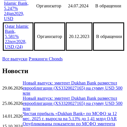
Islamic Bank,
Организатор
24.07.2024
В обращении
5.247%
24jan2029,
USD
Qatar Islamic
Bank,
5.581%
Организатор
20.12.2023
В обращении
22nov2028,
USD (24)
Все выпуски
Рэнкинги Cbonds
Новости
Новый выпуск: эмитент Dukhan Bank разместил
29.06.2026
еврооблигации (XS3320027165) на сумму USD 500
млн
Новый выпуск: эмитент Dukhan Bank разместил
25.06.2026
еврооблигации (XS3320027165) на сумму USD 500
млн
Чистая прибыль «Dukhan Bank» по МСФО за 12
14.01.2026
мес. 2025 г. выросла на 5.13% до 1,41 млрд QAR
Опубликованы показатели по МСФО эмитента
15.10.2024