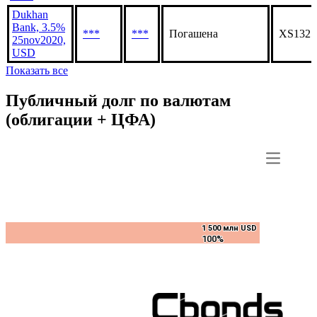
Dukhan
Bank, 3.5%
***
***
Погашена
XS1325
25nov2020,
USD
Показать все
Публичный долг по валютам
(облигации + ЦФА)
1 500 млн USD
1 500 млн USD
100%
100%