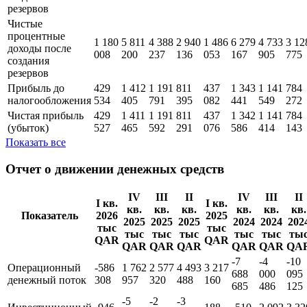
резервов
Чистые
процентные
1 180
5 811
4 388
2 940
1 486
6 279
4 733
3 12
доходы поcле
008
200
237
136
053
167
905
775
создания
резервов
Прибыль до
429
1 412
1 191
811
437
1 343
1 141
784
налогообложения
534
405
791
395
082
441
549
272
Чистая прибыль
429
1 411
1 191
811
437
1 342
1 141
784
(убыток)
527
465
592
291
076
586
414
143
Показать все
Отчет о движении денежных средств
IV
III
II
IV
III
II
I кв.
I кв.
кв.
кв.
кв.
кв.
кв.
кв.
Показатель
2026
2025
2025
2025
2025
2024
2024
202
тыс
тыс
тыс
тыс
тыс
тыс
тыс
ты
QAR
QAR
QAR
QAR
QAR
QAR
QAR
QA
-7
-4
-10
Операционный
-586
1 762
2 577
4 493
3 217
688
000
095
денежный поток
308
957
320
488
160
685
486
125
-5
-2
-3