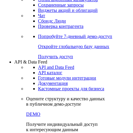
Сохраненные запросы
Виджеты акций и облигаций
Чат
Сбондс Люди
Проверка контрагента
Попробуйте
7-дневный
демо-доступ
Откройте глобальную базу данных
Получить доступ
API & Data Feed
API and Data Feed
API каталог
Готовые модули интеграции
Документация
Кастомные проекты для бизнеса
Оцените структуру и качество данных
в публичном демо-доступе
DEMO
Получите индивидуальный доступ
к интересующим данным