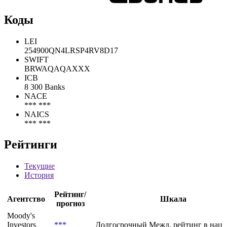
Коды
LEI
254900QN4LRSP4RV8D17
SWIFT
BRWAQAQAXXX
ICB
8 300 Banks
NACE
*** ***
NAICS
*** ***
Рейтинги
Текущие
История
Рейтинг/
Агентство
Шкала
прогноз
Moody's
Investors
***
Долгосрочный Межд. рейтинг в нац.