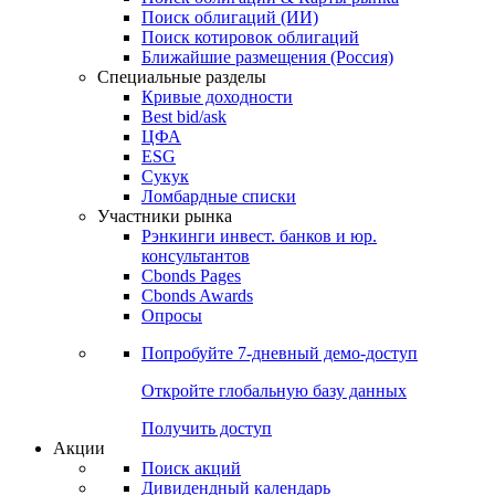
Облигации
Поиски
Поиск облигаций & Карты рынка
Поиск облигаций (ИИ)
Поиск котировок облигаций
Ближайшие размещения (Россия)
Специальные разделы
Кривые доходности
Best bid/ask
ЦФА
ESG
Сукук
Ломбардные списки
Участники рынка
Рэнкинги инвест. банков и юр.
консультантов
Cbonds Pages
Cbonds Awards
Опросы
Попробуйте
7-дневный
демо-доступ
Откройте глобальную базу данных