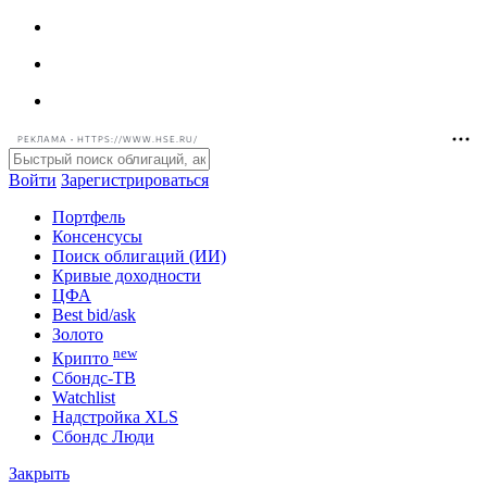
РЕКЛАМА • HTTPS://WWW.HSE.RU/
Войти
Зарегистрироваться
Портфель
Консенсусы
Поиск облигаций (ИИ)
Кривые доходности
ЦФА
Best bid/ask
Золото
new
Крипто
Сбондс-ТВ
Watchlist