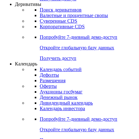
Откройте глобальную базу данных
Получить доступ
Деривативы
Поиск деривативов
Валютные и процентные свопы
Суверенные CDS
Корпоративные CDS
Попробуйте
7-дневный
демо-доступ
Откройте глобальную базу данных
Получить доступ
Календарь
Календарь событий
Дефолты
Размещения
Оферты
Аукционы госбумаг
Денежный рынок
Дивидендный календарь
Календарь инвестора