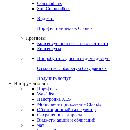
Commodities
Золото
Нефть
Бензин
Commodities
Soft Commodities
Виджет:
Портфели индексов Cbonds
Прогнозы
Консенсус-прогнозы по отчетности
Консенсусы
Попробуйте
7-дневный
демо-доступ
Откройте глобальную базу данных
Получить доступ
Инструментарий
Портфель
Watchlist
Надстройка XLS
Мобильное приложение Cbonds
Облигационный калькулятор