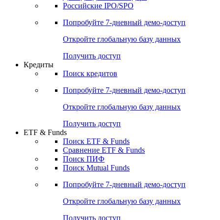
Получить доступ
Акции
Поиск акций
Дивидендный календарь
Российские IPO/SPO
Попробуйте
7-дневный
демо-доступ
Откройте глобальную базу данных
Получить доступ
Кредиты
Поиск кредитов
Попробуйте
7-дневный
демо-доступ
Откройте глобальную базу данных
Получить доступ
ETF & Funds
Поиск ETF & Funds
Сравнение ETF & Funds
Поиск ПИФ
Поиск Mutual Funds
Попробуйте
7-дневный
демо-доступ