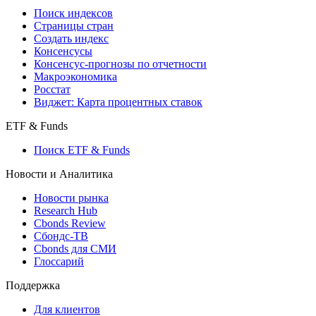
Поиск кредитов
Индексы
Поиск индексов
Страницы стран
Создать индекс
Консенсусы
Консенсус-прогнозы по отчетности
Макроэкономика
Росстат
Виджет: Карта процентных ставок
ETF & Funds
Поиск ETF & Funds
Новости и Аналитика
Новости рынка
Research Hub
Cbonds Review
Сбондс-ТВ
Cbonds для СМИ
Глоссарий