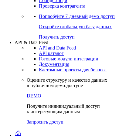
Сохраненные запросы
Виджеты акций и облигаций
Чат
Сбондс Люди
Проверка контрагента
Попробуйте
7-дневный
демо-доступ
Откройте глобальную базу данных
Получить доступ
API & Data Feed
API and Data Feed
API каталог
Готовые модули интеграции
Документация
Кастомные проекты для бизнеса
Оцените структуру и качество данных
в публичном демо-доступе
DEMO
Получите индивидуальный доступ
к интересующим данным