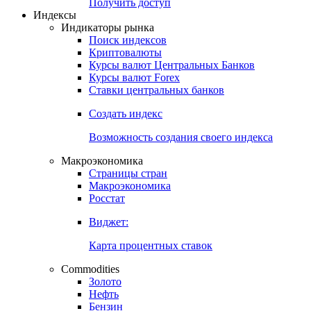
Попробуйте
7-дневный
демо-доступ
Откройте глобальную базу данных
Получить доступ
Индексы
Индикаторы рынка
Поиск индексов
Криптовалюты
Курсы валют Центральных Банков
Курсы валют Forex
Ставки центральных банков
Создать индекс
Возможность создания своего индекса
Макроэкономика
Страницы стран
Макроэкономика
Росстат
Виджет:
Карта процентных ставок