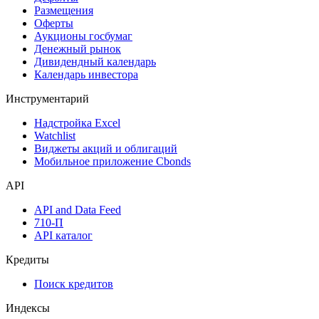
Календарь
Календарь событий
Дефолты
Размещения
Оферты
Аукционы госбумаг
Денежный рынок
Дивидендный календарь
Календарь инвестора
Инструментарий
Надстройка Excel
Watchlist
Виджеты акций и облигаций
Мобильное приложение Cbonds
API
API and Data Feed
710-П
API каталог
Кредиты