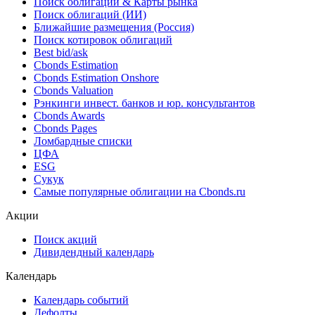
*** ***
Облигации
Поиск облигаций & Карты рынка
Поиск облигаций (ИИ)
Ближайшие размещения (Россия)
Поиск котировок облигаций
Best bid/ask
Cbonds Estimation
Cbonds Estimation Onshore
Cbonds Valuation
Рэнкинги инвест. банков и юр. консультантов
Cbonds Awards
Cbonds Pages
Ломбардные списки
ЦФА
ESG
Сукук
Самые популярные облигации на Cbonds.ru
Акции
Поиск акций
Дивидендный календарь