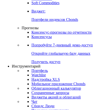
Золото
Нефть
Бензин
Commodities
Soft Commodities
Виджет:
Портфели индексов Cbonds
Прогнозы
Консенсус-прогнозы по отчетности
Консенсусы
Попробуйте
7-дневный
демо-доступ
Откройте глобальную базу данных
Получить доступ
Инструментарий
Портфель
Watchlist
Надстройка XLS
Мобильное приложение Cbonds
Облигационный калькулятор
Сохраненные запросы