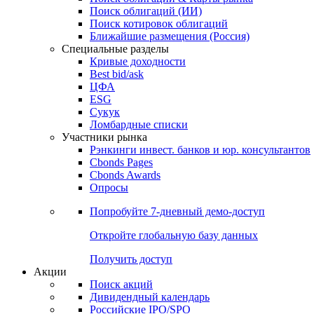
Облигации
Поиски
Поиск облигаций & Карты рынка
Поиск облигаций (ИИ)
Поиск котировок облигаций
Ближайшие размещения (Россия)
Специальные разделы
Кривые доходности
Best bid/ask
ЦФА
ESG
Сукук
Ломбардные списки
Участники рынка
Рэнкинги инвест. банков и юр. консультантов
Cbonds Pages
Cbonds Awards
Опросы
Попробуйте
7-дневный
демо-доступ
Откройте глобальную базу данных
Получить доступ