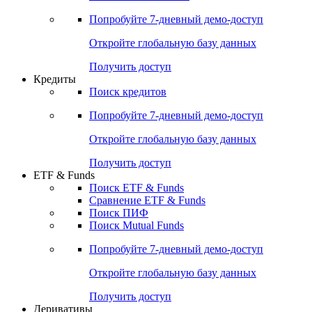
Акции
Поиск акций
Дивидендный календарь
Российские IPO/SPO
Попробуйте
7-дневный
демо-доступ
Откройте глобальную базу данных
Получить доступ
Кредиты
Поиск кредитов
Попробуйте
7-дневный
демо-доступ
Откройте глобальную базу данных
Получить доступ
ETF & Funds
Поиск ETF & Funds
Сравнение ETF & Funds
Поиск ПИФ
Поиск Mutual Funds
Попробуйте
7-дневный
демо-доступ