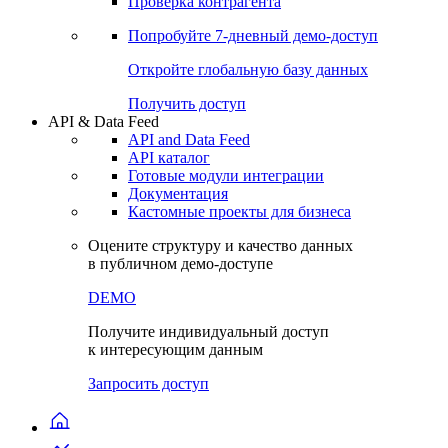
Виджеты акций и облигаций
Чат
Сбондс Люди
Проверка контрагента
Попробуйте
7-дневный
демо-доступ
Откройте глобальную базу данных
Получить доступ
API & Data Feed
API and Data Feed
API каталог
Готовые модули интеграции
Документация
Кастомные проекты для бизнеса
Оцените структуру и качество данных
в публичном демо-доступе
DEMO
Получите индивидуальный доступ
к интересующим данным
Запросить доступ