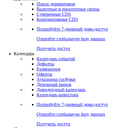
Откройте глобальную базу данных
Получить доступ
Деривативы
Поиск деривативов
Валютные и процентные свопы
Суверенные CDS
Корпоративные CDS
Попробуйте
7-дневный
демо-доступ
Откройте глобальную базу данных
Получить доступ
Календарь
Календарь событий
Дефолты
Размещения
Оферты
Аукционы госбумаг
Денежный рынок
Дивидендный календарь
Календарь инвестора
Попробуйте
7-дневный
демо-доступ