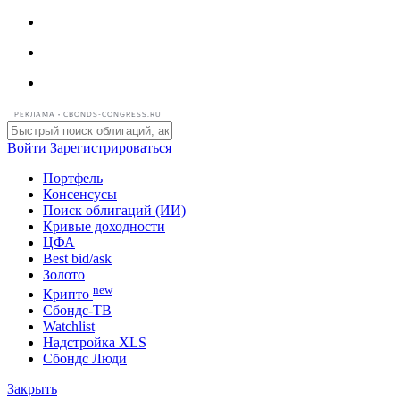
РЕКЛАМА • CBONDS-CONGRESS.RU
Войти
Зарегистрироваться
Портфель
Консенсусы
Поиск облигаций (ИИ)
Кривые доходности
ЦФА
Best bid/ask
Золото
new
Крипто
Сбондс-ТВ
Watchlist
Надстройка XLS