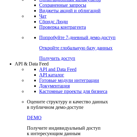
Сохраненные запросы
Виджеты акций и облигаций
Чат
Сбондс Люди
Проверка контрагента
Попробуйте
7-дневный
демо-доступ
Откройте глобальную базу данных
Получить доступ
API & Data Feed
API and Data Feed
API каталог
Готовые модули интеграции
Документация
Кастомные проекты для бизнеса
Оцените структуру и качество данных
в публичном демо-доступе
DEMO
Получите индивидуальный доступ
к интересующим данным