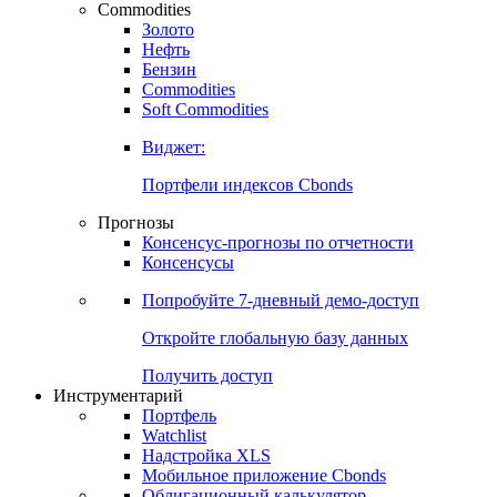
Commodities
Золото
Нефть
Бензин
Commodities
Soft Commodities
Виджет:
Портфели индексов Cbonds
Прогнозы
Консенсус-прогнозы по отчетности
Консенсусы
Попробуйте
7-дневный
демо-доступ
Откройте глобальную базу данных
Получить доступ
Инструментарий
Портфель
Watchlist
Надстройка XLS
Мобильное приложение Cbonds
Облигационный калькулятор