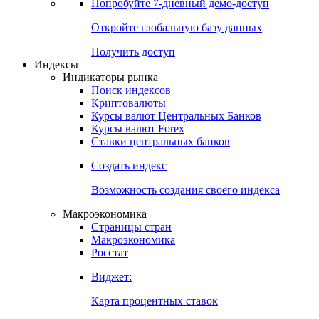
Попробуйте
7-дневный
демо-доступ
Откройте глобальную базу данных
Получить доступ
Индексы
Индикаторы рынка
Поиск индексов
Криптовалюты
Курсы валют Центральных Банков
Курсы валют Forex
Ставки центральных банков
Создать индекс
Возможность создания своего индекса
Макроэкономика
Страницы стран
Макроэкономика
Росстат
Виджет:
Карта процентных ставок