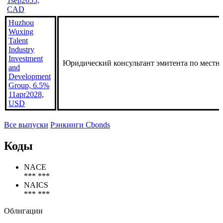
1sep2055,
CAD
Huzhou
Wuxing
Talent
Industry
Investment
Юридический консультант эмитента по местн
and
Development
Group, 6.5%
11apr2028,
USD
Все выпуски
Рэнкинги Cbonds
Коды
NACE
*** ***
NAICS
*** ***
Облигации