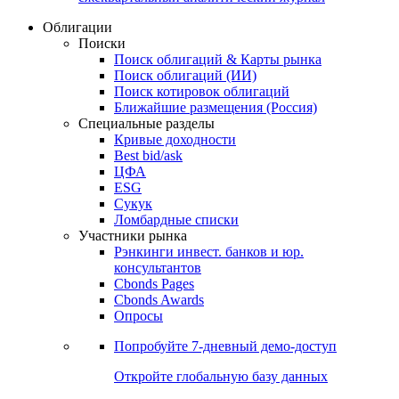
Облигации
Поиски
Поиск облигаций & Карты рынка
Поиск облигаций (ИИ)
Поиск котировок облигаций
Ближайшие размещения (Россия)
Специальные разделы
Кривые доходности
Best bid/ask
ЦФА
ESG
Сукук
Ломбардные списки
Участники рынка
Рэнкинги инвест. банков и юр.
консультантов
Cbonds Pages
Cbonds Awards
Опросы
Попробуйте
7-дневный
демо-доступ
Откройте глобальную базу данных