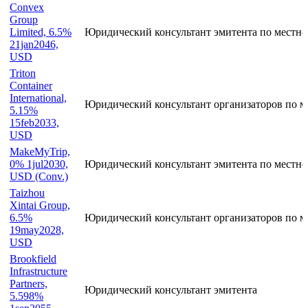
Convex
Group
Limited, 6.5%
Юридический консультант эмитента по местно
21jan2046,
USD
Triton
Container
International,
Юридический консультант организаторов по 
5.15%
15feb2033,
USD
MakeMyTrip,
0% 1jul2030,
Юридический консультант эмитента по местно
USD (Conv.)
Taizhou
Xintai Group,
6.5%
Юридический консультант организаторов по 
19may2028,
USD
Brookfield
Infrastructure
Partners,
Юридический консультант эмитента
5.598%