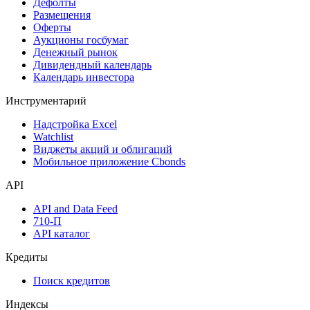
Дефолты
Размещения
Оферты
Аукционы госбумаг
Денежный рынок
Дивидендный календарь
Календарь инвестора
Инструментарий
Надстройка Excel
Watchlist
Виджеты акций и облигаций
Мобильное приложение Cbonds
API
API and Data Feed
710-П
API каталог
Кредиты
Поиск кредитов
Индексы