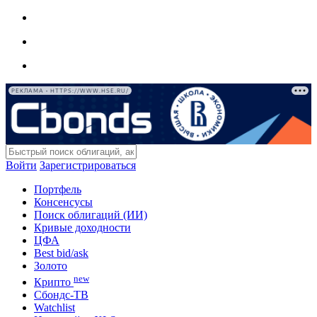
РЕКЛАМА • HTTPS://WWW.HSE.RU/
Войти
Зарегистрироваться
Портфель
Консенсусы
Поиск облигаций (ИИ)
Кривые доходности
ЦФА
Best bid/ask
Золото
new
Крипто
Сбондс-ТВ
Watchlist