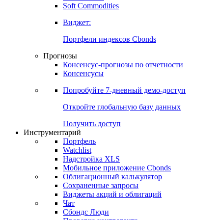
Soft Commodities
Виджет:
Портфели индексов Cbonds
Прогнозы
Консенсус-прогнозы по отчетности
Консенсусы
Попробуйте
7-дневный
демо-доступ
Откройте глобальную базу данных
Получить доступ
Инструментарий
Портфель
Watchlist
Надстройка XLS
Мобильное приложение Cbonds
Облигационный калькулятор
Сохраненные запросы
Виджеты акций и облигаций
Чат
Сбондс Люди