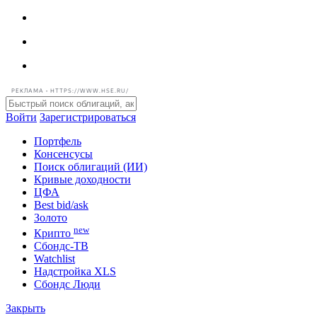
РЕКЛАМА • HTTPS://WWW.HSE.RU/
Войти
Зарегистрироваться
Портфель
Консенсусы
Поиск облигаций (ИИ)
Кривые доходности
ЦФА
Best bid/ask
Золото
new
Крипто
Сбондс-ТВ
Watchlist
Надстройка XLS
Сбондс Люди
Закрыть