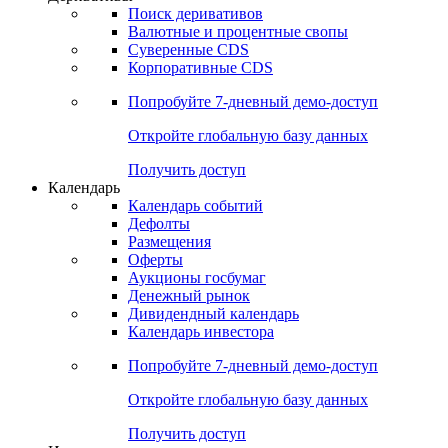
Поиск деривативов
Валютные и процентные свопы
Суверенные CDS
Корпоративные CDS
Попробуйте
7-дневный
демо-доступ
Откройте глобальную базу данных
Получить доступ
Календарь
Календарь событий
Дефолты
Размещения
Оферты
Аукционы госбумаг
Денежный рынок
Дивидендный календарь
Календарь инвестора
Попробуйте
7-дневный
демо-доступ
Откройте глобальную базу данных
Получить доступ