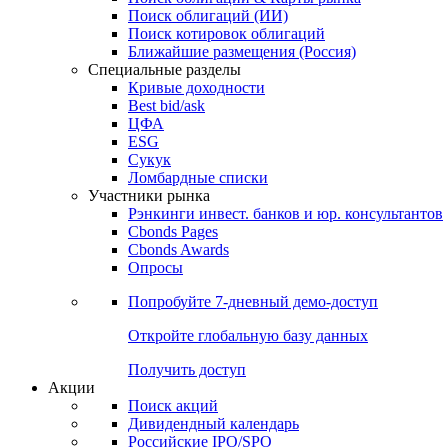
Поиск облигаций (ИИ)
Поиск котировок облигаций
Ближайшие размещения (Россия)
Специальные разделы
Кривые доходности
Best bid/ask
ЦФА
ESG
Сукук
Ломбардные списки
Участники рынка
Рэнкинги инвест. банков и юр. консультантов
Cbonds Pages
Cbonds Awards
Опросы
Попробуйте
7-дневный
демо-доступ
Откройте глобальную базу данных
Получить доступ
Акции
Поиск акций
Дивидендный календарь
Российские IPO/SPO