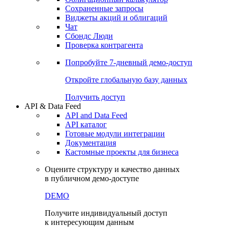
Сохраненные запросы
Виджеты акций и облигаций
Чат
Сбондс Люди
Проверка контрагента
Попробуйте
7-дневный
демо-доступ
Откройте глобальную базу данных
Получить доступ
API & Data Feed
API and Data Feed
API каталог
Готовые модули интеграции
Документация
Кастомные проекты для бизнеса
Оцените структуру и качество данных
в публичном демо-доступе
DEMO
Получите индивидуальный доступ
к интересующим данным