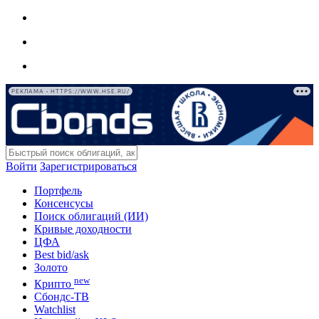
РЕКЛАМА • HTTPS://WWW.HSE.RU/
Войти
Зарегистрироваться
Портфель
Консенсусы
Поиск облигаций (ИИ)
Кривые доходности
ЦФА
Best bid/ask
Золото
new
Крипто
Сбондс-ТВ
Watchlist