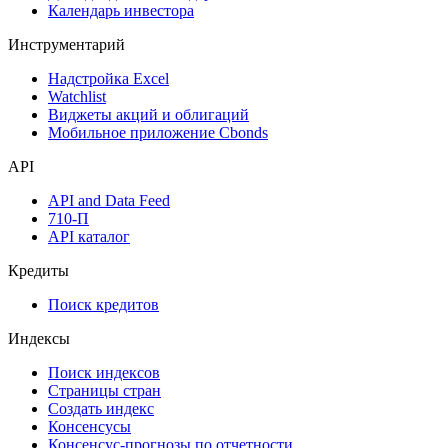
Календарь инвестора
Инструментарий
Надстройка Excel
Watchlist
Виджеты акций и облигаций
Мобильное приложение Cbonds
API
API and Data Feed
710-П
API каталог
Кредиты
Поиск кредитов
Индексы
Поиск индексов
Страницы стран
Создать индекс
Консенсусы
Консенсус-прогнозы по отчетности