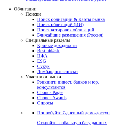
Облигации
Поиски
Поиск облигаций & Карты рынка
Поиск облигаций (ИИ)
Поиск котировок облигаций
Ближайшие размещения (Россия)
Специальные разделы
Кривые доходности
Best bid/ask
ЦФА
ESG
Сукук
Ломбардные списки
Участники рынка
Рэнкинги инвест. банков и юр.
консультантов
Cbonds Pages
Cbonds Awards
Опросы
Попробуйте
7-дневный
демо-доступ
Откройте глобальную базу данных