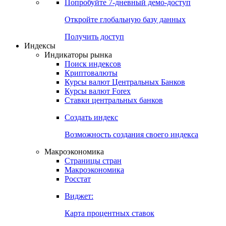
Попробуйте
7-дневный
демо-доступ
Откройте глобальную базу данных
Получить доступ
Индексы
Индикаторы рынка
Поиск индексов
Криптовалюты
Курсы валют Центральных Банков
Курсы валют Forex
Ставки центральных банков
Создать индекс
Возможность создания своего индекса
Макроэкономика
Страницы стран
Макроэкономика
Росстат
Виджет:
Карта процентных ставок