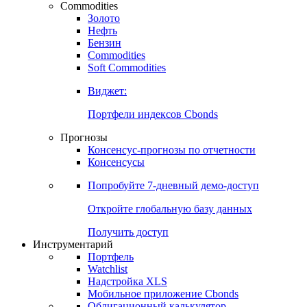
Commodities
Золото
Нефть
Бензин
Commodities
Soft Commodities
Виджет:
Портфели индексов Cbonds
Прогнозы
Консенсус-прогнозы по отчетности
Консенсусы
Попробуйте
7-дневный
демо-доступ
Откройте глобальную базу данных
Получить доступ
Инструментарий
Портфель
Watchlist
Надстройка XLS
Мобильное приложение Cbonds
Облигационный калькулятор