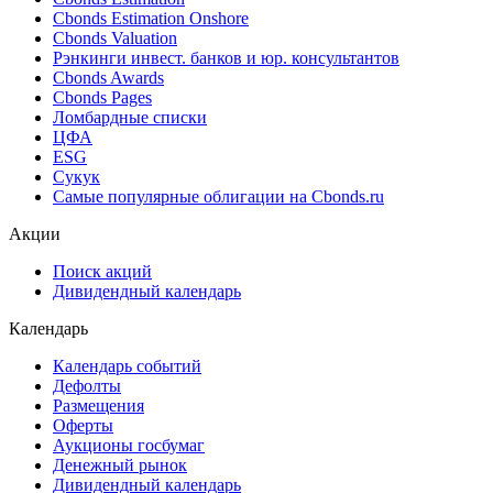
Cbonds Estimation Onshore
Cbonds Valuation
Рэнкинги инвест. банков и юр. консультантов
Cbonds Awards
Cbonds Pages
Ломбардные списки
ЦФА
ESG
Сукук
Самые популярные облигации на Cbonds.ru
Акции
Поиск акций
Дивидендный календарь
Календарь
Календарь событий
Дефолты
Размещения
Оферты
Аукционы госбумаг
Денежный рынок
Дивидендный календарь