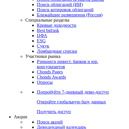
Поиск облигаций (ИИ)
Поиск котировок облигаций
Ближайшие размещения (Россия)
Специальные разделы
Кривые доходности
Best bid/ask
ЦФА
ESG
Сукук
Ломбардные списки
Участники рынка
Рэнкинги инвест. банков и юр.
консультантов
Cbonds Pages
Cbonds Awards
Опросы
Попробуйте
7-дневный
демо-доступ
Откройте глобальную базу данных
Получить доступ
Акции
Поиск акций
Дивидендный календарь