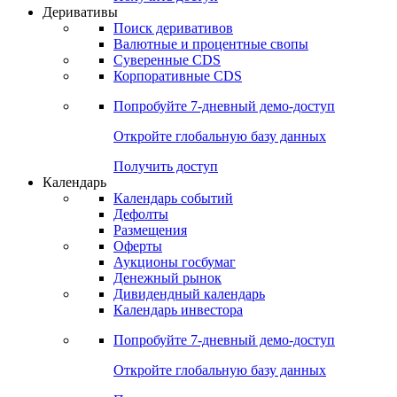
Деривативы
Поиск деривативов
Валютные и процентные свопы
Суверенные CDS
Корпоративные CDS
Попробуйте
7-дневный
демо-доступ
Откройте глобальную базу данных
Получить доступ
Календарь
Календарь событий
Дефолты
Размещения
Оферты
Аукционы госбумаг
Денежный рынок
Дивидендный календарь
Календарь инвестора
Попробуйте
7-дневный
демо-доступ
Откройте глобальную базу данных