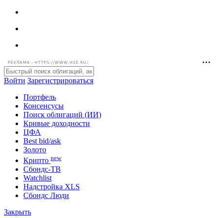
РЕКЛАМА • HTTPS://WWW.HSE.RU/
Войти
Зарегистрироваться
Портфель
Консенсусы
Поиск облигаций (ИИ)
Кривые доходности
ЦФА
Best bid/ask
Золото
new
Крипто
Сбондс-ТВ
Watchlist
Надстройка XLS
Сбондс Люди
Закрыть