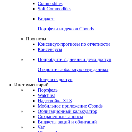
Commodities
Soft Commodities
Виджет:
Портфели индексов Cbonds
Прогнозы
Консенсус-прогнозы по отчетности
Консенсусы
Попробуйте
7-дневный
демо-доступ
Откройте глобальную базу данных
Получить доступ
Инструментарий
Портфель
Watchlist
Надстройка XLS
Мобильное приложение Cbonds
Облигационный калькулятор
Сохраненные запросы
Виджеты акций и облигаций
Чат