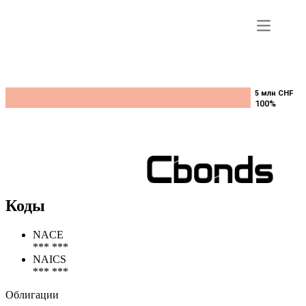
5 млн CHF
5 млн CHF
100%
100%
Коды
NACE
*** ***
NAICS
*** ***
Облигации