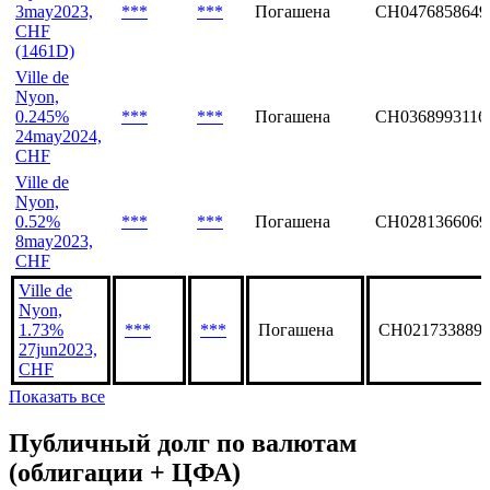
3may2023,
***
***
Погашена
CH0476858649
CHF
(1461D)
Ville de
Nyon,
0.245%
***
***
Погашена
CH0368993116
24may2024,
CHF
Ville de
Nyon,
0.52%
***
***
Погашена
CH0281366069
8may2023,
CHF
Ville de
Nyon,
1.73%
***
***
Погашена
CH021733889
27jun2023,
CHF
Показать все
Публичный долг по валютам
(облигации + ЦФА)