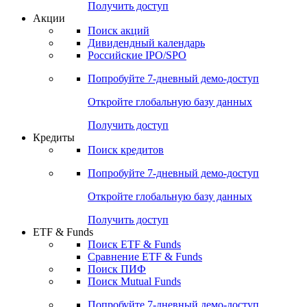
Получить доступ
Акции
Поиск акций
Дивидендный календарь
Российские IPO/SPO
Попробуйте
7-дневный
демо-доступ
Откройте глобальную базу данных
Получить доступ
Кредиты
Поиск кредитов
Попробуйте
7-дневный
демо-доступ
Откройте глобальную базу данных
Получить доступ
ETF & Funds
Поиск ETF & Funds
Сравнение ETF & Funds
Поиск ПИФ
Поиск Mutual Funds
Попробуйте
7-дневный
демо-доступ