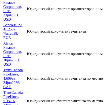
Finance
Corporation,
Юридический консультант организаторов по м
FRN
23jul2031,
USD
Banco BPM,
4.125%
Юридический консультант эмитента
7jan2038,
EUR
Africa
Finance
Corporation,
Юридический консультант организаторов по м
FRN
30jun2031,
USD
TransCanada
PipeLines,
4.609%
Юридический консультант эмитента по местном
24jun2036,
CAD
TransCanada
PipeLines,
5.357%
Юридический консультант эмитента по местном