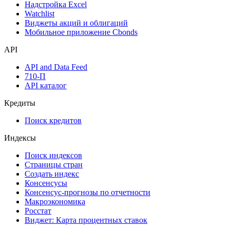
Надстройка Excel
Watchlist
Виджеты акций и облигаций
Мобильное приложение Cbonds
API
API and Data Feed
710-П
API каталог
Кредиты
Поиск кредитов
Индексы
Поиск индексов
Страницы стран
Создать индекс
Консенсусы
Консенсус-прогнозы по отчетности
Макроэкономика
Росстат
Виджет: Карта процентных ставок