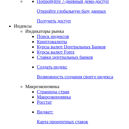
Попробуйте
7-дневный
демо-доступ
Откройте глобальную базу данных
Получить доступ
Индексы
Индикаторы рынка
Поиск индексов
Криптовалюты
Курсы валют Центральных Банков
Курсы валют Forex
Ставки центральных банков
Создать индекс
Возможность создания своего индекса
Макроэкономика
Страницы стран
Макроэкономика
Росстат
Виджет:
Карта процентных ставок