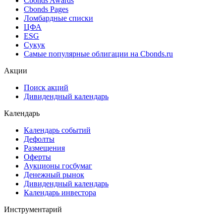
Cbonds Awards
Cbonds Pages
Ломбардные списки
ЦФА
ESG
Сукук
Самые популярные облигации на Cbonds.ru
Акции
Поиск акций
Дивидендный календарь
Календарь
Календарь событий
Дефолты
Размещения
Оферты
Аукционы госбумаг
Денежный рынок
Дивидендный календарь
Календарь инвестора
Инструментарий