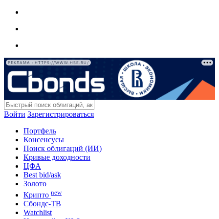
РЕКЛАМА • HTTPS://WWW.HSE.RU/
Войти
Зарегистрироваться
Портфель
Консенсусы
Поиск облигаций (ИИ)
Кривые доходности
ЦФА
Best bid/ask
Золото
new
Крипто
Сбондс-ТВ
Watchlist