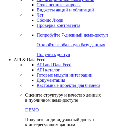
Сохраненные запросы
Виджеты акций и облигаций
Чат
Сбондс Люди
Проверка контрагента
Попробуйте
7-дневный
демо-доступ
Откройте глобальную базу данных
Получить доступ
API & Data Feed
API and Data Feed
API каталог
Готовые модули интеграции
Документация
Кастомные проекты для бизнеса
Оцените структуру и качество данных
в публичном демо-доступе
DEMO
Получите индивидуальный доступ
к интересующим данным