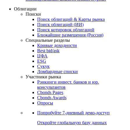
Облигации
Поиски
Поиск облигаций & Карты рынка
Поиск облигаций (ИИ)
Поиск котировок облигаций
Ближайшие размещения (Россия)
Специальные разделы
Кривые доходности
Best bid/ask
ЦФА
ESG
Сукук
Ломбардные списки
Участники рынка
Рэнкинги инвест. банков и юр.
консультантов
Cbonds Pages
Cbonds Awards
Опросы
Попробуйте
7-дневный
демо-доступ
Откройте глобальную базу данных