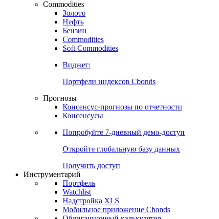
Commodities
Золото
Нефть
Бензин
Commodities
Soft Commodities
Виджет:
Портфели индексов Cbonds
Прогнозы
Консенсус-прогнозы по отчетности
Консенсусы
Попробуйте
7-дневный
демо-доступ
Откройте глобальную базу данных
Получить доступ
Инструментарий
Портфель
Watchlist
Надстройка XLS
Мобильное приложение Cbonds
Облигационный калькулятор