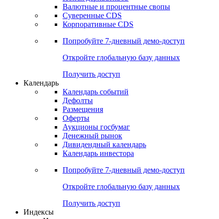
Валютные и процентные свопы
Суверенные CDS
Корпоративные CDS
Попробуйте
7-дневный
демо-доступ
Откройте глобальную базу данных
Получить доступ
Календарь
Календарь событий
Дефолты
Размещения
Оферты
Аукционы госбумаг
Денежный рынок
Дивидендный календарь
Календарь инвестора
Попробуйте
7-дневный
демо-доступ
Откройте глобальную базу данных
Получить доступ
Индексы