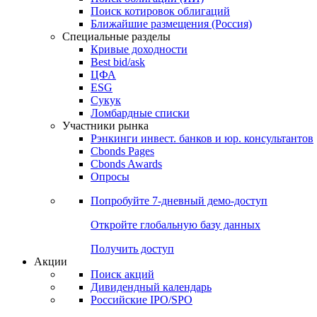
Поиск котировок облигаций
Ближайшие размещения (Россия)
Специальные разделы
Кривые доходности
Best bid/ask
ЦФА
ESG
Сукук
Ломбардные списки
Участники рынка
Рэнкинги инвест. банков и юр. консультантов
Cbonds Pages
Cbonds Awards
Опросы
Попробуйте
7-дневный
демо-доступ
Откройте глобальную базу данных
Получить доступ
Акции
Поиск акций
Дивидендный календарь
Российские IPO/SPO