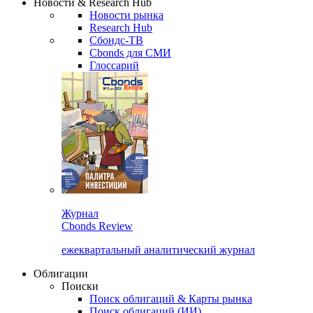
Новости & Research Hub
Новости рынка
Research Hub
Сбондс-ТВ
Cbonds для СМИ
Глоссарий
Журнал
Cbonds Review
ежеквартальный аналитический журнал
Облигации
Поиски
Поиск облигаций & Карты рынка
Поиск облигаций (ИИ)