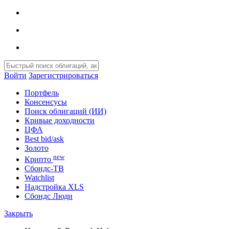
Войти
Зарегистрироваться
Портфель
Консенсусы
Поиск облигаций (ИИ)
Кривые доходности
ЦФА
Best bid/ask
Золото
new
Крипто
Сбондс-ТВ
Watchlist
Надстройка XLS
Сбондс Люди
Закрыть