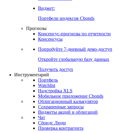
Виджет:
Портфели индексов Cbonds
Прогнозы
Консенсус-прогнозы по отчетности
Консенсусы
Попробуйте
7-дневный
демо-доступ
Откройте глобальную базу данных
Получить доступ
Инструментарий
Портфель
Watchlist
Надстройка XLS
Мобильное приложение Cbonds
Облигационный калькулятор
Сохраненные запросы
Виджеты акций и облигаций
Чат
Сбондс Люди
Проверка контрагента