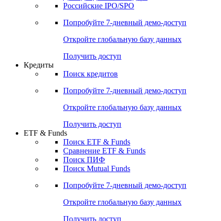
Получить доступ
Акции
Поиск акций
Дивидендный календарь
Российские IPO/SPO
Попробуйте
7-дневный
демо-доступ
Откройте глобальную базу данных
Получить доступ
Кредиты
Поиск кредитов
Попробуйте
7-дневный
демо-доступ
Откройте глобальную базу данных
Получить доступ
ETF & Funds
Поиск ETF & Funds
Сравнение ETF & Funds
Поиск ПИФ
Поиск Mutual Funds
Попробуйте
7-дневный
демо-доступ