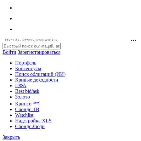
РЕКЛАМА • HTTPS://WWW.HSE.RU/
Войти
Зарегистрироваться
Портфель
Консенсусы
Поиск облигаций (ИИ)
Кривые доходности
ЦФА
Best bid/ask
Золото
new
Крипто
Сбондс-ТВ
Watchlist