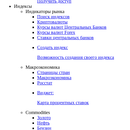
Попробуйте
7-дневный
демо-доступ
Откройте глобальную базу данных
Получить доступ
Индексы
Индикаторы рынка
Поиск индексов
Криптовалюты
Курсы валют Центральных Банков
Курсы валют Forex
Ставки центральных банков
Создать индекс
Возможность создания своего индекса
Макроэкономика
Страницы стран
Макроэкономика
Росстат
Виджет:
Карта процентных ставок