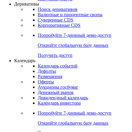
Откройте глобальную базу данных
Получить доступ
Деривативы
Поиск деривативов
Валютные и процентные свопы
Суверенные CDS
Корпоративные CDS
Попробуйте
7-дневный
демо-доступ
Откройте глобальную базу данных
Получить доступ
Календарь
Календарь событий
Дефолты
Размещения
Оферты
Аукционы госбумаг
Денежный рынок
Дивидендный календарь
Календарь инвестора