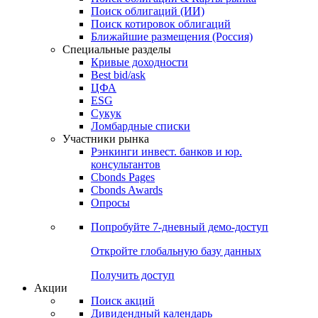
Облигации
Поиски
Поиск облигаций & Карты рынка
Поиск облигаций (ИИ)
Поиск котировок облигаций
Ближайшие размещения (Россия)
Специальные разделы
Кривые доходности
Best bid/ask
ЦФА
ESG
Сукук
Ломбардные списки
Участники рынка
Рэнкинги инвест. банков и юр.
консультантов
Cbonds Pages
Cbonds Awards
Опросы
Попробуйте
7-дневный
демо-доступ
Откройте глобальную базу данных