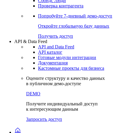
Сохраненные запросы
Виджеты акций и облигаций
Чат
Сбондс Люди
Проверка контрагента
Попробуйте
7-дневный
демо-доступ
Откройте глобальную базу данных
Получить доступ
API & Data Feed
API and Data Feed
API каталог
Готовые модули интеграции
Документация
Кастомные проекты для бизнеса
Оцените структуру и качество данных
в публичном демо-доступе
DEMO
Получите индивидуальный доступ
к интересующим данным