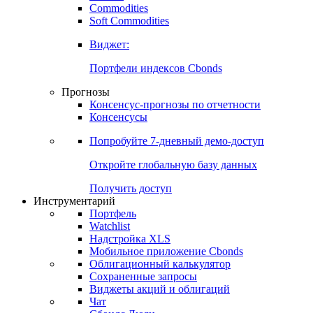
Commodities
Золото
Нефть
Бензин
Commodities
Soft Commodities
Виджет:
Портфели индексов Cbonds
Прогнозы
Консенсус-прогнозы по отчетности
Консенсусы
Попробуйте
7-дневный
демо-доступ
Откройте глобальную базу данных
Получить доступ
Инструментарий
Портфель
Watchlist
Надстройка XLS
Мобильное приложение Cbonds
Облигационный калькулятор