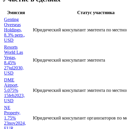
Статус организации
Действующая
Участие в сделках
Эмиссия
Статус участника
Genting
Overseas
Holdings,
Юридический консультант эмитента по местном
8.3% perp.,
USD
Resorts
World Las
Vegas,
Юридический консультант эмитента
8.45%
27jul2030,
USD
DME
Airport,
5.075%
Юридический консультант эмитента по местном
15feb2023,
USD
NE