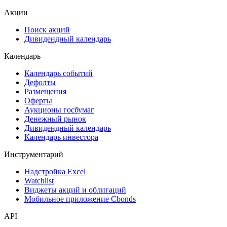
ЦФА
ESG
Сукук
Самые популярные облигации на Cbonds.ru
Акции
Поиск акций
Дивидендный календарь
Календарь
Календарь событий
Дефолты
Размещения
Оферты
Аукционы госбумаг
Денежный рынок
Дивидендный календарь
Календарь инвестора
Инструментарий
Надстройка Excel
Watchlist
Виджеты акций и облигаций