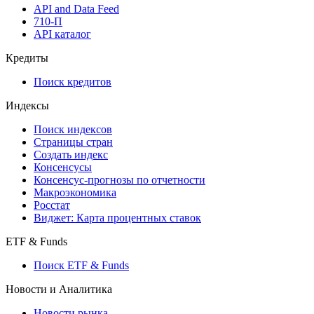
Мобильное приложение Cbonds
API
API and Data Feed
710-П
API каталог
Кредиты
Поиск кредитов
Индексы
Поиск индексов
Страницы стран
Создать индекс
Консенсусы
Консенсус-прогнозы по отчетности
Макроэкономика
Росстат
Виджет: Карта процентных ставок
ETF & Funds
Поиск ETF & Funds